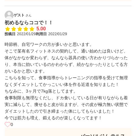
ゲスト
さん
初めるならココで！！
5.00
投稿日
2022/01/29
利用日
2022/01/29
時節柄、自宅ワークの方が多いかと思います。
そこで某有名フィットネスの契約して、通い始めたは良いけど、
体がなかなか変わらず、なんなら器具の使い方わかりづらかった
り、本当に効いているのかわからず、続かなかったりとしてる方
がいるかと思います。
こちらを知って、食事指導からトレーニングの指導を受けて無理
なくダイエットしてかっこいい体を作る近道を知りました！
ちなみに、3ヶ月で7kg落としてます。
食事制限も無理なくだし、ドカ食いしている日が有りながらも着
実に減らして、痩せると皮が出ますが、その皮が極力無い状態で
ダイエットしたので引き締まった体にしてもらいました！
今では筋力も増え、鍛えるのが楽しくなってます！
0