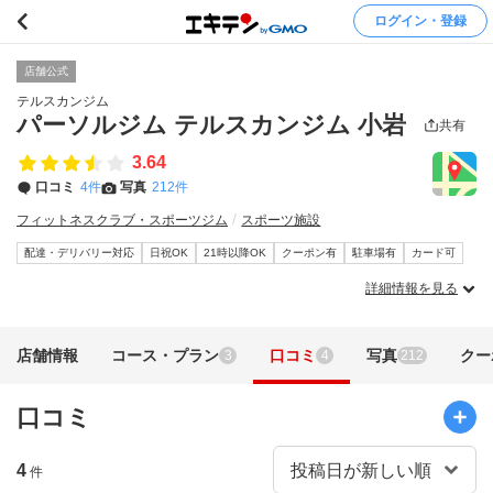
ログイン・登録
店舗公式
テルスカンジム
パーソルジム テルスカンジム 小岩
共有
3.64
口コミ
4件
写真
212件
フィットネスクラブ・スポーツジム
スポーツ施設
配達・デリバリー対応
日祝OK
21時以降OK
クーポン有
駐車場有
カード可
詳細情報を見る
店舗情報
コース・プラン
口コミ
写真
クー
3
4
212
口コミ
4
件