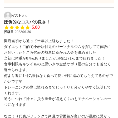
ゲスト
さん
圧倒的なコスパの良さ！
5.00
投稿日
2022/01/30
開店当初から通って半年以上経ちました！
ダイエット目的で小岩駅付近のパーソナルジムを探してて体験に
お伺いしたところ代表の熱意に惹かれ入会を決めました！
当初は体重が87kgありましたが現在は71kgまで絞れました！
食事制限もキツイものと思いきや全然サボり屋の自分でも苦なく
進められます。
何より週に1回気兼ねなく食べて良い様に進めてもらえてるのがで
かいです笑
トレーニングの際は慣れるまでじっくりと分かりやすく説明して
くれます。
通うにつれて徐々に扱う重量が増えてくのもモチベーションの一
つになります！
なにより代表がフランクで尚且つ雰囲気が良いのが継続に繋がっ