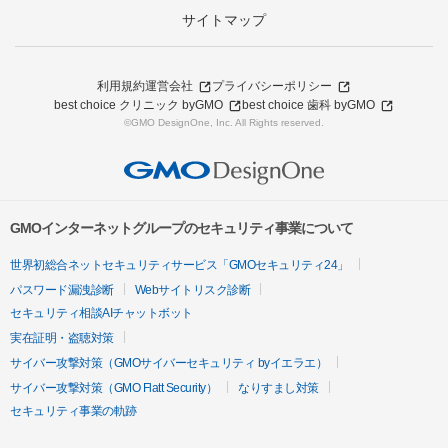
サイトマップ
利用規約
運営会社
プライバシーポリシー
best choice クリニック byGMO
best choice 歯科 byGMO
©GMO DesignOne, Inc. All Rights reserved.
GMOインターネットグループのセキュリティ事業について
世界初総合ネットセキュリティサービス「GMOセキュリティ24」
パスワード漏洩診断
Webサイトリスク診断
セキュリティ相談AIチャットボット
実在証明・盗聴対策
サイバー攻撃対策（GMOサイバーセキュリティ byイエラエ）
サイバー攻撃対策（GMO Flatt Security）
なりすまし対策
セキュリティ事業の軌跡