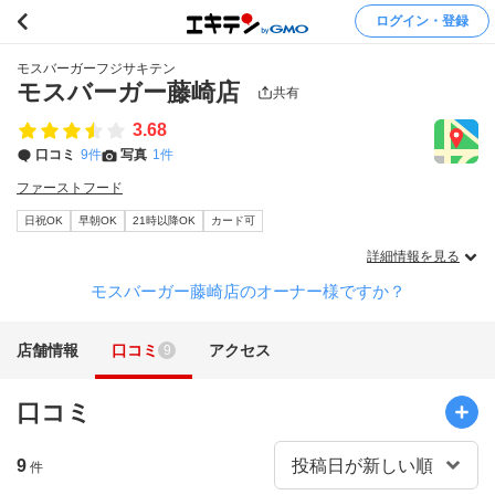
ログイン・登録
モスバーガーフジサキテン
モスバーガー藤崎店
共有
3.68
口コミ
9件
写真
1件
ファーストフード
日祝OK
早朝OK
21時以降OK
カード可
詳細情報を見る
モスバーガー藤崎店のオーナー様ですか？
店舗情報
口コミ
アクセス
9
口コミ
9
件