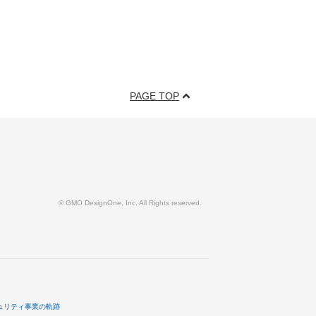
PAGE TOP
© GMO DesignOne, Inc. All Rights reserved.
ュリティ事業の軌跡