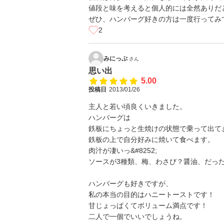
値段と味を考えると個人的には全然ありだと思
ぜひ、ハンバーグ好きの方は一度行ってみ
2
みにっぷ
さん
思い出
5.00
投稿日
2013/01/26
主人と若い頃良くいきました。
ハンバーグは
鉄板にちょっと生焼けの状態で乗って出て
鉄板の上で自分好みに焼いて食べます。
肉汁が凄いっ&#8252;
ソースが3種類、梅、わさび？醤油、だっ
ハンバーグも好きですが、
私の本当の目的はハニートーストです！
甘じょっぱくてボリューム満点です！
二人で一個でいいでしょうね。