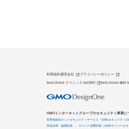
利用規約
運営会社
プライバシーポリシー
best choice クリニック byGMO
best choice 歯科
GMOインターネットグループのセキュリティ事業に
世界初総合ネットセキュリティサービス「GMOセキュリティ2
実在証明・盗聴対策
サイバー攻撃対策（GMOサイバーセキ