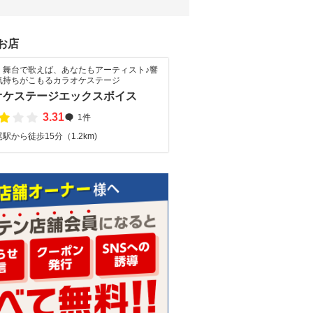
お店
く舞台で歌えば、あなたもアーティスト♪響
気持ちがこもるカラオケステージ
オケステージエックスボイス
3.31
1件
駅から徒歩15分（1.2km)