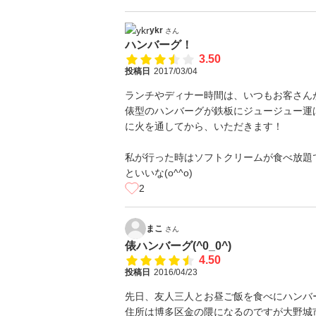
ykr
さん
ハンバーグ！
3.50
投稿日
2017/03/04
ランチやディナー時間は、いつもお客さん
俵型のハンバーグが鉄板にジュージュー運
に火を通してから、いただきます！
私が行った時はソフトクリームが食べ放題
といいな(o^^o)
2
まこ
さん
俵ハンバーグ(^0_0^)
4.50
投稿日
2016/04/23
先日、友人三人とお昼ご飯を食べにハンバーグ
住所は博多区金の隈になるのですが大野城