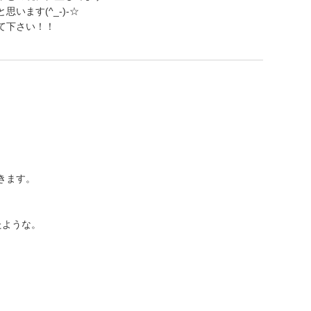
います(^_-)-☆
て下さい！！
きます。
たような。