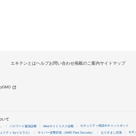
エキテンとは
ヘルプ
お問い合わせ
掲載のご案内
サイトマップ
 byGMO
ついて
セキュリティ相談AIチャットボット
4」
パスワード漏洩診断
Webサイトリスク診断
セキ
ュリティ byイエラエ）
サイバー攻撃対策（GMO Flatt Security）
なりすまし対策