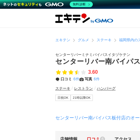
無料診断
エキテン
グルメ
ステーキ
福岡県内の
センターリバーミナミバイパスイタヅケテン
センターリバー南バイパ
3.60
口コミ
6件
写真
6件
ステーキ
レストラン
ハンバーグ
日祝OK
21時以降OK
センターリバー南バイパス板付店のオー
店舗情報
口コミ
アクセス
6