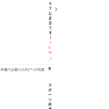
ケ
ア
は
必
須
で
す
！
N
E
W
お知らせ
更新日
2026
年07
月28
日
ス
ポ
ー
ツ
外