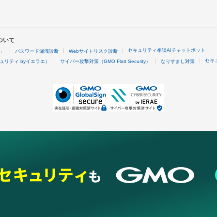
ついて
セキュリティ相談AIチャットボット
4」
パスワード漏洩診断
Webサイトリスク診断
セキ
ュリティ byイエラエ）
サイバー攻撃対策（GMO Flatt Security）
なりすまし対策