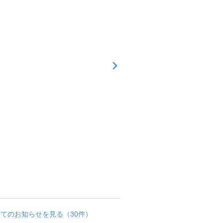
科
と
の
併
院
も
可
能
で
す
。
瑞
穂
区
昭
和
区
お得な情報
全てのお知らせを見る（30件）