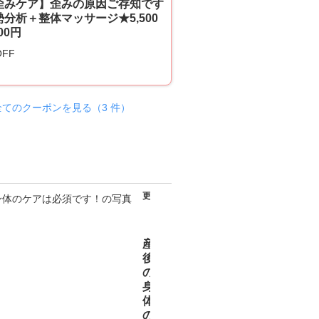
歪みケア】歪みの原因ご存知です
分析＋整体マッサージ★5,500
00円
OFF
全てのクーポンを見る（3 件）
更新日
2026
年08
月05
日
産
後
の
身
体
の