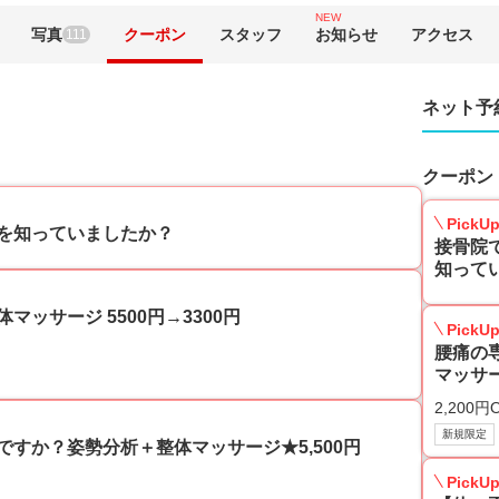
NEW
写真
クーポン
スタッフ
お知らせ
アクセス
111
ネット予
クーポン
PickU
を知っていましたか？
接骨院
知って
ッサージ 5500円→3300円
PickU
腰痛の
マッサー
2,200円
新規限定
すか？姿勢分析＋整体マッサージ★5,500円
PickU