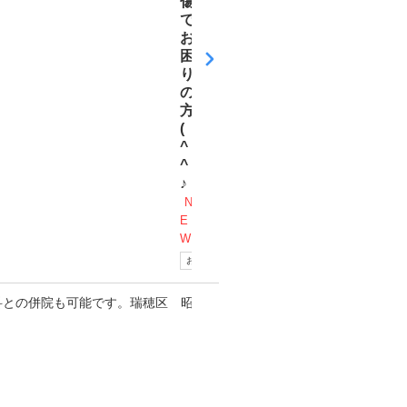
傷
で
お
困
り
の
方
(
^
^
♪
N
E
W
お得な情報
更新日
2026
年07
月22
日
整
形
外