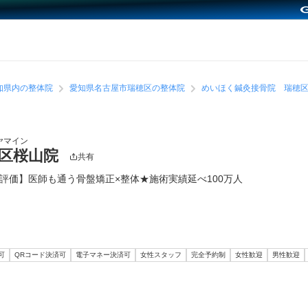
知県内の整体院
愛知県名古屋市瑞穂区の整体院
めいほく鍼灸接骨院 瑞穂
ヤマイン
穂区桜山院
共有
件高評価】医師も通う骨盤矯正×整体★施術実績延べ100万人
可
QRコード決済可
電子マネー決済可
女性スタッフ
完全予約制
女性歓迎
男性歓迎