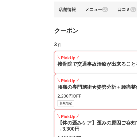
店舗情報
メニュー
口コミ
16
63
クーポン
3
件
PickUp
接骨院で交通事故治療が出来ること
PickUp
腰痛の専門施術★姿勢分析＋腰痛整体マ
2,200円OFF
新規限定
PickUp
【体の歪みケア】歪みの原因ご存知で
→3,300円