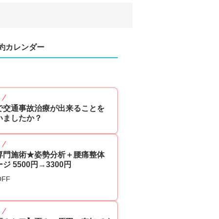
約カレンダー
p
で交通事故治療が出来ることを
いましたか？
p
専門施術★姿勢分析＋腰痛整体
ジ 5500円→3300円
OFF
p