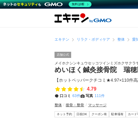
無料診断
エキテン
リラク・ボディケア
整体
愛
店舗公式
メイホクシンキュウセッコツインミズホクサクラ
めいほく鍼灸接骨院 瑞
【ホットペッパークチコミ★4.97×110
4.79
口コミ
63件
写真
111件
整体
接骨・整骨
マッサージ
ネット予約
日祝OK
クーポン有
駐車場有
カード