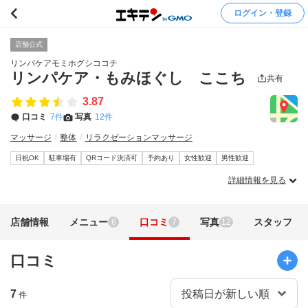
ログイン・登録
店舗公式
リンパケアモミホグシココチ
リンパケア・もみほぐし ここち
共有
3.87
口コミ
7件
写真
12件
マッサージ
整体
リラクゼーションマッサージ
日祝OK
駐車場有
QRコード決済可
予約あり
女性歓迎
男性歓迎
詳細情報を見る
店舗情報
メニュー
口コミ
写真
スタッフ
6
7
12
口コミ
7
件