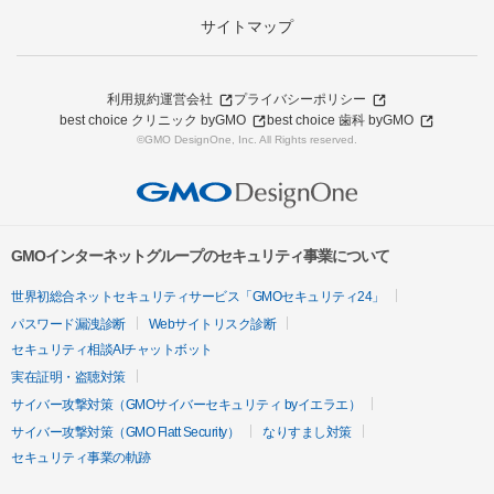
サイトマップ
利用規約
運営会社
プライバシーポリシー
best choice クリニック byGMO
best choice 歯科 byGMO
©GMO DesignOne, Inc. All Rights reserved.
GMOインターネットグループのセキュリティ事業について
世界初総合ネットセキュリティサービス「GMOセキュリティ24」
パスワード漏洩診断
Webサイトリスク診断
セキュリティ相談AIチャットボット
実在証明・盗聴対策
サイバー攻撃対策（GMOサイバーセキュリティ byイエラエ）
サイバー攻撃対策（GMO Flatt Security）
なりすまし対策
セキュリティ事業の軌跡