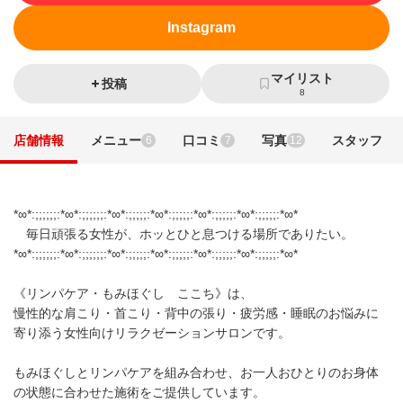
Instagram
マイリスト
投稿
8
店舗情報
メニュー
口コミ
写真
スタッフ
6
7
12
*∞*:;;;;;;:*∞*:;;;;;;:*∞*:;;;;;:*∞*:;;;;;:*∞*:;;;;;:*∞*:;;;;;:*∞*
毎日頑張る女性が、ホッとひと息つける場所でありたい。
*∞*:;;;;;;:*∞*:;;;;;;:*∞*:;;;;;:*∞*:;;;;;:*∞*:;;;;;:*∞*:;;;;;:*∞*
《リンパケア・もみほぐし ここち》は、
慢性的な肩こり・首こり・背中の張り・疲労感・睡眠のお悩みに
寄り添う女性向けリラクゼーションサロンです。
もみほぐしとリンパケアを組み合わせ、お一人おひとりのお身体
の状態に合わせた施術をご提供しています。