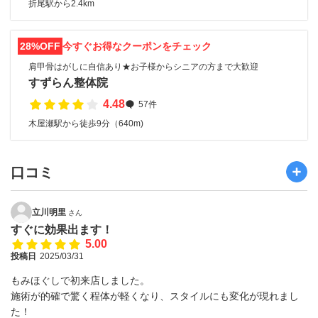
折尾駅から2.4km
28%OFF
今すぐお得なクーポンをチェック
肩甲骨はがしに自信あり★お子様からシニアの方まで大歓迎
すずらん整体院
4.48
57件
木屋瀬駅から徒歩9分（640m)
口コミ
立川明里
さん
すぐに効果出ます！
5.00
投稿日
2025/03/31
もみほぐしで初来店しました。
施術が的確で驚く程体が軽くなり、スタイルにも変化が現れまし
た！