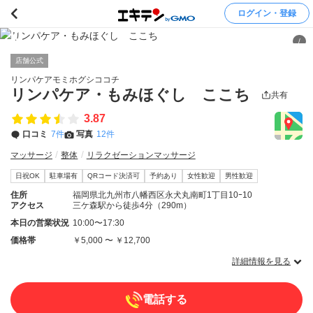
ログイン・登録
/
店舗公式
リンパケアモミホグシココチ
リンパケア・もみほぐし ここち
共有
3.87
口コミ
7件
写真
12件
マッサージ
整体
リラクゼーションマッサージ
日祝OK
駐車場有
QRコード決済可
予約あり
女性歓迎
男性歓迎
住所
福岡県北九州市八幡西区永犬丸南町1丁目10ｰ10
アクセス
三ケ森駅から徒歩4分（290m）
本日の営業状況
10:00〜17:30
価格帯
￥5,000 〜 ￥12,700
詳細情報を見る
電話する