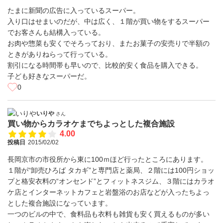
たまに新聞の広告に入っているスーパー。
入り口はせまいのだが、中は広く、１階が買い物をするスーパー
でお客さんも結構入っている。
お肉や惣菜も安くでそろっており、またお菓子の安売りで半額の
ときがありねらって行っている。
割引になる時間帯も早いので、比較的安く食品を購入できる。
子ども好きなスーパーだ。
0
いりや
さん
買い物からカラオケまでちよっとした複合施設
4.00
投稿日
2015/02/02
長岡京市の市役所から東に100ｍほど行ったところにあります。
１階が“卸売ひろば タカギ”と専門店と薬局、２階には100円ショッ
プと格安衣料の“オンセンド”とフィットネスジム、３階にはカラオ
ケ店とインターネットカフェと岩盤浴のお店などが入ったちよっ
とした複合施設になっています。
一つのビルの中で、食料品も衣料も雑貨も安く買えるものが多い