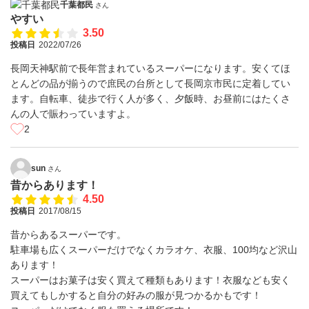
千葉都民
さん
やすい
3.50
投稿日
2022/07/26
長岡天神駅前で長年営まれているスーパーになります。安くてほ
とんどの品が揃うので庶民の台所として長岡京市民に定着してい
ます。自転車、徒歩で行く人が多く、夕飯時、お昼前にはたくさ
んの人で賑わっていますよ。
2
sun
さん
昔からあります！
4.50
投稿日
2017/08/15
昔からあるスーパーです。
駐車場も広くスーパーだけでなくカラオケ、衣服、100均など沢山
あります！
スーパーはお菓子は安く買えて種類もあります！衣服なども安く
買えてもしかすると自分の好みの服が見つかるかもです！