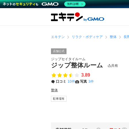
無料診断
エキテン
リラク・ボディケア
整体
長
店舗公式
ジップセイタイルーム
ジップ整体ルーム
共有
3.89
口コミ
10件
写真
3件
整体
駐車場有