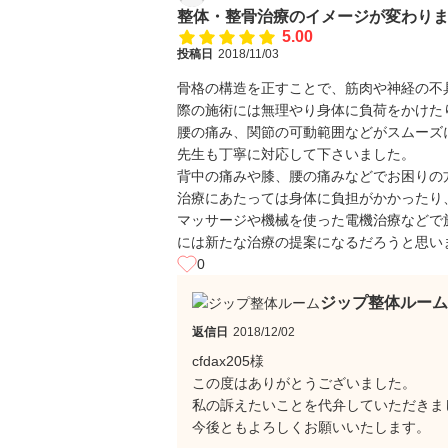
整体・整骨治療のイメージが変わり
5.00
投稿日
2018/11/03
骨格の構造を正すことで、筋肉や神経の不
際の施術には無理やり身体に負荷をかけた
腰の痛み、関節の可動範囲などがスムーズ
先生も丁寧に対応して下さいました。
背中の痛みや膝、腰の痛みなどでお困りの
治療にあたっては身体に負担がかかったり
マッサージや機械を使った電機治療などで
には新たな治療の提案になるだろうと思い
0
ジップ整体ルーム
返信日
2018/12/02
cfdax205様
この度はありがとうございました。
私の訴えたいことを代弁していただきま
今後ともよろしくお願いいたします。