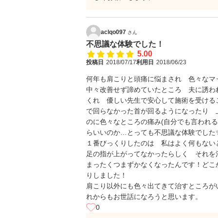
aclqo097
さん
不思議な体験でした！
5.00
投稿日
2018/07/17
利用日
2018/06/23
何年も肩こりと頭痛に悩まされ 色々なマ
中々改善せず諦めていたところ 夫に誘わ
くれ 優しい先生で安心して施術を受ける
で回らなかった首が回るようになったり 
のに色々なところの痛み(自分でも言われ
らいいのか…とっても不思議な体験でした
１番びっくりしたのは 私はよく何もな
足の指が上がってなかったらしく それ
まったくつまずかなくなったんです！どこ
りしました！
肩こり以外にも色々出てきて治すところが
れからもお世話になろうと思います。
0