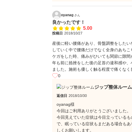
oyanag
さん
良かったです！
5.00
投稿日
2018/10/27
産後に軽い腰痛があり、骨盤調整をしたい
していく中で腰痛だけでなく全身のあちこ
ケガをした時、痛みがひいても関節に隙間
年も前に捻挫をした後の足首の違和感や、
ました。施術も優しく触る程度で痛くなく
0
ジップ整体ルーム
返信日
2018/10/30
oyanag様
今回はご利用ありがとうございました。
今回見えていた症状は今目立っているも
で、眠っている症状もまだある場合もあ
しくお願いします。