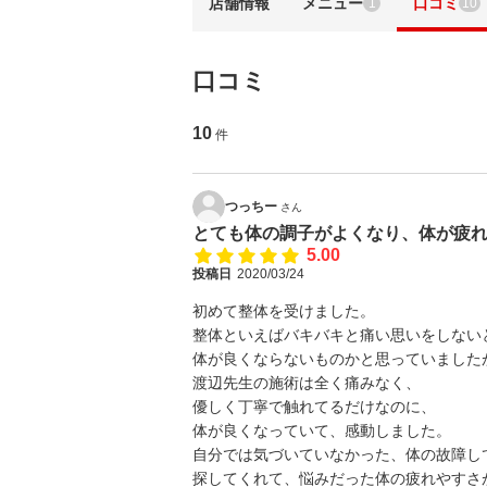
店舗情報
メニュー
口コミ
1
10
口コミ
10
件
つっちー
さん
とても体の調子がよくなり、体が疲
5.00
投稿日
2020/03/24
初めて整体を受けました。
整体といえばバキバキと痛い思いをしない
体が良くならないものかと思っていました
渡辺先生の施術は全く痛みなく、
優しく丁寧で触れてるだけなのに、
体が良くなっていて、感動しました。
自分では気づいていなかった、体の故障し
探してくれて、悩みだった体の疲れやすさ