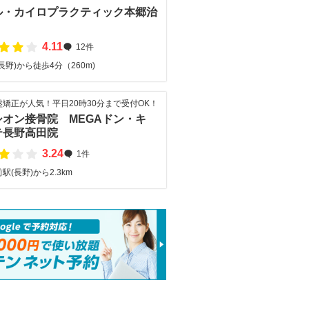
ル・カイロプラクティック本郷治
4.11
12件
長野)から徒歩4分（260m)
矯正が人気！平日20時30分まで受付OK！
シオン接骨院 MEGAドン・キ
テ長野高田院
3.24
1件
駅(長野)から2.3km