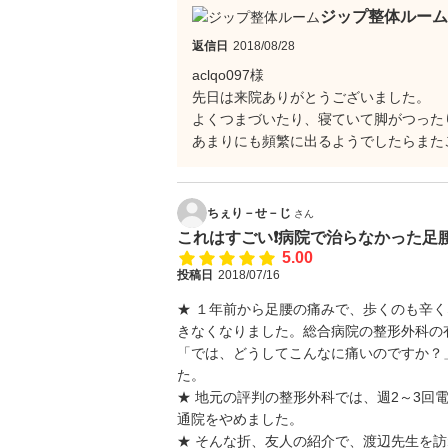
ジップ整体ルーム
返信日
2018/08/28
aclqo097様
先日は来院ありがとうございました。
よくつまづいたり、寝ていて脚がつった
あまりにも頻繁に出るようでしたらまた
ちぇり－せ－じ
さん
これはすごい❗病院で治らなかった足
5.00
投稿日
2018/07/16
★ １年前から足腰の痛みで、歩くのも辛
きなくなりました。総合病院の整形外科の
「では、どうしてこんなに痛いのですか？
た。
★ 地元の評判の整形外科では、週2～3回
通院をやめました。
★ そんな折、友人の紹介で、渡辺先生を