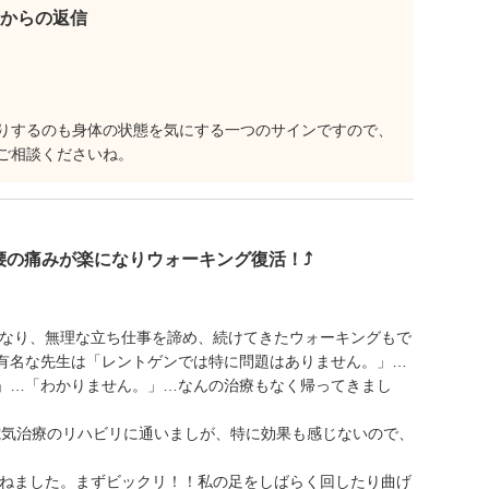
からの返信
りするのも身体の状態を気にする一つのサインですので、
ご相談くださいね。
腰の痛みが楽になりウォーキング復活！⤴
くなり、無理な立ち仕事を諦め、続けてきたウォーキングもで
有名な先生は「レントゲンでは特に問題はありません。」…
」…「わかりません。」…なんの治療もなく帰ってきまし
電気治療のリハビリに通いましが、特に効果も感じないので、
訪ねました。まずビックリ！！私の足をしばらく回したり曲げ