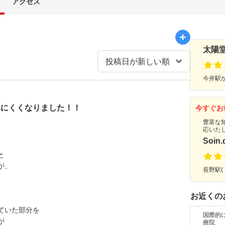
アクセス
太陽
今井駅か
れにくくなりました！！
今すぐお
豊富な
応いた
Soin
と
が、
長野駅(
お近くの
ていた部分を
国際的
が
療院