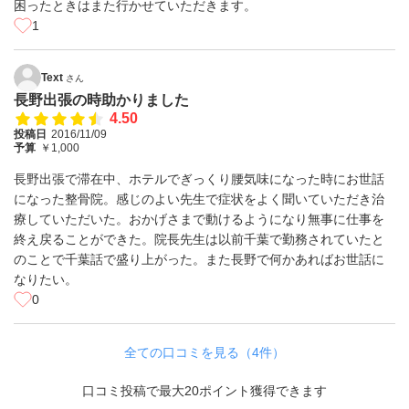
困ったときはまた行かせていただきます。
1
Text
さん
長野出張の時助かりました
4.50
投稿日
2016/11/09
予算
￥1,000
長野出張で滞在中、ホテルでぎっくり腰気味になった時にお世話
になった整骨院。感じのよい先生で症状をよく聞いていただき治
療していただいた。おかげさまで動けるようになり無事に仕事を
終え戻ることができた。院長先生は以前千葉で勤務されていたと
のことで千葉話で盛り上がった。また長野で何かあればお世話に
なりたい。
0
全ての口コミを見る（4件）
口コミ投稿で最大20ポイント獲得できます