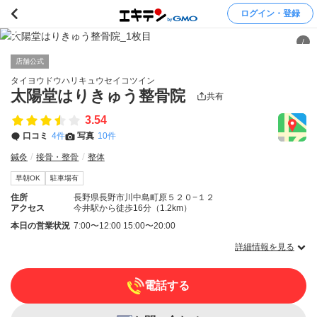
ログイン・登録
/
店舗公式
タイヨウドウハリキュウセイコツイン
太陽堂はりきゅう整骨院
共有
3.54
口コミ
4件
写真
10件
鍼灸
接骨・整骨
整体
早朝OK
駐車場有
住所
長野県長野市川中島町原５２０−１２
アクセス
今井駅から徒歩16分（1.2km）
本日の営業状況
7:00〜12:00 15:00〜20:00
詳細情報を見る
電話する