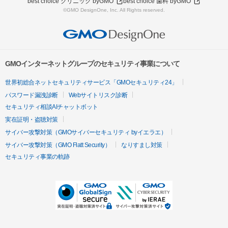
best choice クリニック byGMO
best choice 歯科 byGMO
©GMO DesignOne, Inc. All Rights reserved.
GMOインターネットグループのセキュリティ事業について
世界初総合ネットセキュリティサービス「GMOセキュリティ24」
パスワード漏洩診断
Webサイトリスク診断
セキュリティ相談AIチャットボット
実在証明・盗聴対策
サイバー攻撃対策（GMOサイバーセキュリティ byイエラエ）
サイバー攻撃対策（GMO Flatt Security）
なりすまし対策
セキュリティ事業の軌跡