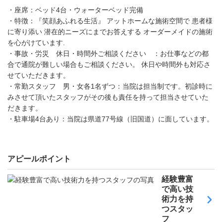
・座席：ベッド4台・ウォーターベッド完備
・特徴：『笑顔あふれる生活』 アットホームな施術空間で 患者様
に寄り添い 潜在的ニーズにまでお答えする オーダーメイドの施術
を心がけています.
・事故・労災 休日・時間外ご相談ください ：お仕事などの都
合で通院が難しい場合もご相談ください。 休日や時間外も対応さ
せていただきます。
・常勤スタッフ 男・女各1名ずつ：当院は担当制です。初診時に
みさせて頂いたスタッフがその後も責任を持って担当させていた
だきます。
・駐車場4台あり：当院は県道77号線（旧国道）に面しています。
アピールポイント
経験豊富
で高い技
術力を持
つスタッ
フ