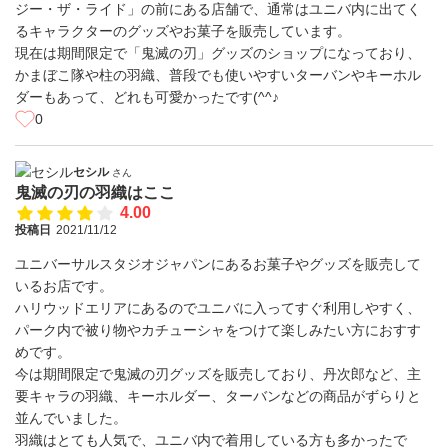
ジー・ザ・ライド」の前にある店舗で、通常はユニバ内に出てく
るキャラクターのグッズやお菓子を販売しています。
現在は期間限定で「鬼滅の刃」グッズのショップになっており、
かまぼこ隊や柱の羽織、普段でも使いやすいターバンやキーホル
ダーもあって、どれも可愛かったです(^^♪
0
セシル
さん
鬼滅の刃の羽織はここ
4.00
投稿日
2021/11/12
ユニバーサルスタジオジャパンにあるお菓子やグッズを販売して
いるお店です。
ハリウッドエリアにあるのでユニバに入ってすぐ利用しやすく、
パーク内で被り物やカチューシャをつけて楽しみたい方におすす
めです。
今は期間限定で鬼滅の刃グッズを販売しており、丹次郎など、主
要キャラの羽織、キーホルダー、ターバンなどの商品がずらりと
並んでいました。
羽織はとても人気で、ユニバ内で着用している方も多かったで