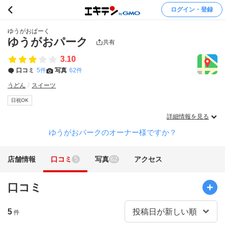
ログイン・登録
ゆうがおぱーく
ゆうがおパーク
共有
3.10
口コミ
5件
写真
62件
うどん
スイーツ
日祝OK
詳細情報を見る
ゆうがおパークのオーナー様ですか？
店舗情報
口コミ
写真
アクセス
5
62
口コミ
5
件