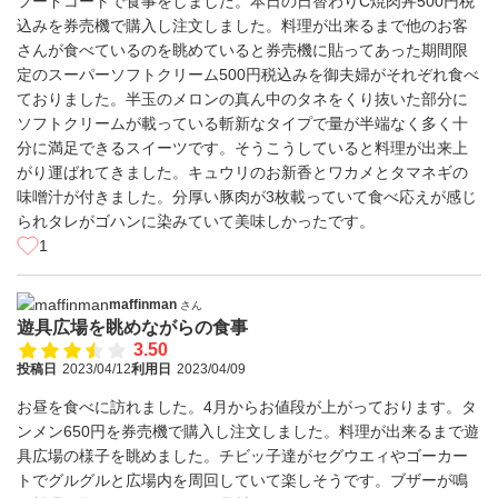
フードコートで食事をしました。本日の日替わりC焼肉丼500円税
込みを券売機で購入し注文しました。料理が出来るまで他のお客
さんが食べているのを眺めていると券売機に貼ってあった期間限
定のスーパーソフトクリーム500円税込みを御夫婦がそれぞれ食べ
ておりました。半玉のメロンの真ん中のタネをくり抜いた部分に
ソフトクリームが載っている斬新なタイプで量が半端なく多く十
分に満足できるスイーツです。そうこうしていると料理が出来上
がり運ばれてきました。キュウリのお新香とワカメとタマネギの
味噌汁が付きました。分厚い豚肉が3枚載っていて食べ応えが感じ
られタレがゴハンに染みていて美味しかったです。
1
maffinman
さん
遊具広場を眺めながらの食事
3.50
投稿日
2023/04/12
利用日
2023/04/09
お昼を食べに訪れました。4月からお値段が上がっております。タ
ンメン650円を券売機で購入し注文しました。料理が出来るまで遊
具広場の様子を眺めました。チビッ子達がセグウエィやゴーカー
トでグルグルと広場内を周回していて楽しそうです。ブザーが鳴