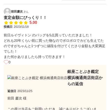
前田慶次
さん
査定金額にびっくり！！
5.00
投稿日
2023/11/18
前日ルイヴィトン のバッグを5点買っていただきました！
どれも20年くらい前に買った物なのでボロボロでカビも生えてた
のですがちゃんと1つずつに値段を付けてくださり金額も大変満足
でした！
また何かありましたら持って行きます！
0
銀座ことぶき鑑定
横浜橋通商店街店か
らの返信
返信日
2023/11/25
前田 慶次 様
この度は当店をご利用いただき、誠にありがとうございま