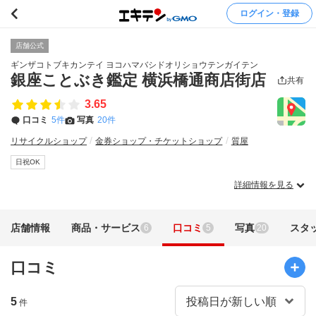
ログイン・登録
店舗公式
ギンザコトブキカンテイ ヨコハマバシドオリショウテンガイテン
銀座ことぶき鑑定 横浜橋通商店街店
共有
3.65
口コミ
5件
写真
20件
リサイクルショップ
金券ショップ・チケットショップ
質屋
日祝OK
詳細情報を見る
店舗情報
商品・サービス
口コミ
写真
スタ
6
5
20
口コミ
5
件