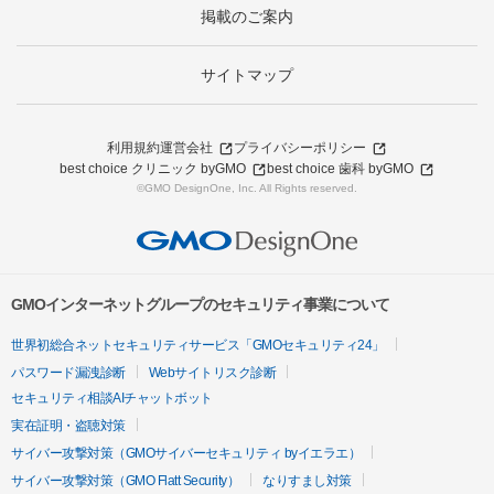
掲載のご案内
サイトマップ
利用規約
運営会社
プライバシーポリシー
best choice クリニック byGMO
best choice 歯科 byGMO
©GMO DesignOne, Inc. All Rights reserved.
GMOインターネットグループのセキュリティ事業について
世界初総合ネットセキュリティサービス「GMOセキュリティ24」
パスワード漏洩診断
Webサイトリスク診断
セキュリティ相談AIチャットボット
実在証明・盗聴対策
サイバー攻撃対策（GMOサイバーセキュリティ byイエラエ）
サイバー攻撃対策（GMO Flatt Security）
なりすまし対策