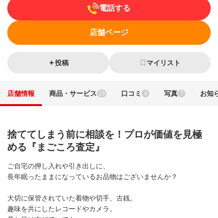
電話する
店舗ページ
投稿
マイリスト
店舗情報
商品・サービス
口コミ
写真
お知
19
4
7
捨ててしまう前に相談を！プロが価値を見極
める『まごころ査定』
ご自宅の押し入れや引き出しに、
長年眠ったままになっているお品物はございませんか？
大切に保管されていた着物や切手、古銭。
趣味を共にしたレコードやカメラ。