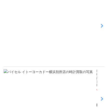
腕
時
計
買
取
Pick
時