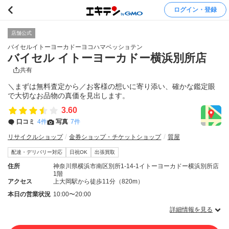
ログイン・登録
店舗公式
バイセルイトーヨーカドーヨコハマベッショテン
バイセル イトーヨーカドー横浜別所店
共有
＼まずは無料査定から／お客様の想いに寄り添い、確かな鑑定眼
で大切なお品物の真価を見出します。
3.60
口コミ
4件
写真
7件
リサイクルショップ
金券ショップ・チケットショップ
質屋
配達・デリバリー対応
日祝OK
出張買取
住所
神奈川県横浜市南区別所1-14-1イトーヨーカドー横浜別所店
1階
アクセス
上大岡駅から徒歩11分（820m）
本日の営業状況
10:00〜20:00
詳細情報を見る