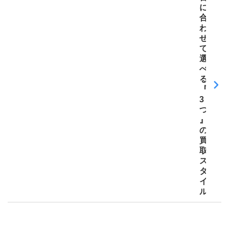
に
合
わ
せ
て
選
べ
る
『
3
つ
』
の
買
取
ス
タ
イ
ル