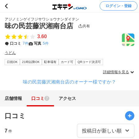
ログイン・登録
アジノミンゲイフジサワショウナンダイテン
味の民芸藤沢湘南台店
共有
3.60
口コミ
7件
写真
5件
うどん
日祝OK
21時以降OK
駐車場有
カード可
QRコード決済可
詳細情報を見る
味の民芸藤沢湘南台店のオーナー様ですか？
店舗情報
口コミ
アクセス
7
口コミ
7
件