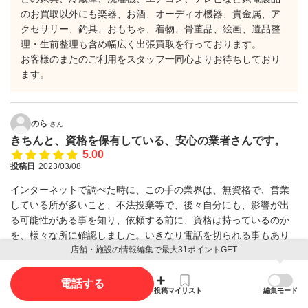
のお買取以外にも楽器、お酒、オーディオ機器、貴金属、ア
クセサリー、釣具、おもちゃ、着物、骨董品、絵画、遺品整
理・生前整理も含め幅広く出張買取を行っております。
お客様のまたのご利用をスタッフ一同心よりお待ちしており
ます。
のら
さん
きちんと、資格を保有している、安心の業者さんです。
5.00
投稿日
2023/03/08
インターネットで調べた時に、この手の業界は、無資格で、営業
している所が多いこと、不法投棄等で、後々自分にも、影響が出
る可能性がある事を知り、依頼する前に、資格は持っているのか
を、様々な所に確認しました。いきなり電話を切られる事もあり
ましたが、ハッキリと、全て保有していると、断言したのは、こ
店舗・施設の情報編集で最大31ポイントGET
こが初めてでした。それだけで、安心ですね。
お電話で、話してくださった女性は、とっても感じが良くて、耳
電話する
投稿
マイリスト
編集モード
があまり良くないと、伝えると、ゆっくりと、話してくれまし