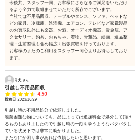
今後共、スタッフ一同、お客様にさらなるご満足をいただけ
るよう全力で取組ませていただく所存でございます。
当社では不用品回収、テーブルやタンス、ソファ、ベッドな
どの家具、冷蔵庫、洗濯機、エアコン、テレビなど家電製品
のお買取以外にも楽器、お酒、オーディオ機器、貴金属、ア
クセサリー、釣具、おもちゃ、着物、骨董品、絵画、遺品整
理・生前整理も含め幅広く出張買取を行っております。
お客様のまたのご利用をスタッフ一同心よりお待ちしており
ます。
りえ
さん
引越し不用品回収
4.50
投稿日
2023/10/29
引越し時の不用品処分で依頼しました。
廃棄困難な物についても、品によっては追加料金で処分して頂け
るものもありましたので引越し時の一刻を争うようなバタバタし
ている状況下では非常に助かりました。
またなにか困り事があれば依頼したいと思います。