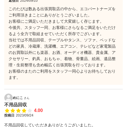
返信日
2024/09/10
このたびは数ある出張買取店の中から、エコパートナーズを
ご利用頂きまことにありがとうございました。
お客様にご満足いただきまして大変嬉しく存じます。
今後共、スタッフ一同、お客様にさらなるご満足をいただけ
るよう全力で取組ませていただく所存でございます。
当社では不用品回収、テーブルやタンス、ソファ、ベッドな
どの家具、冷蔵庫、洗濯機、エアコン、テレビなど家電製品
のお買取以外にも楽器、お酒、オーディオ機器、貴金属、ア
クセサリー、釣具、おもちゃ、着物、骨董品、絵画、遺品整
理・生前整理も含め幅広く出張買取を行っております。
お客様のまたのご利用をスタッフ一同心よりお待ちしており
ます。
めにこ
さん
不用品回収
4.00
投稿日
2023/09/24
不用品回収していただきありがとうございました。