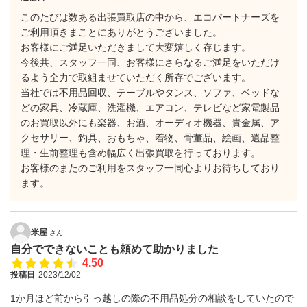
このたびは数ある出張買取店の中から、エコパートナーズを
ご利用頂きまことにありがとうございました。
お客様にご満足いただきまして大変嬉しく存じます。
今後共、スタッフ一同、お客様にさらなるご満足をいただけ
るよう全力で取組ませていただく所存でございます。
当社では不用品回収、テーブルやタンス、ソファ、ベッドな
どの家具、冷蔵庫、洗濯機、エアコン、テレビなど家電製品
のお買取以外にも楽器、お酒、オーディオ機器、貴金属、ア
クセサリー、釣具、おもちゃ、着物、骨董品、絵画、遺品整
理・生前整理も含め幅広く出張買取を行っております。
お客様のまたのご利用をスタッフ一同心よりお待ちしており
ます。
米屋
さん
自分でできないことも頼めて助かりました
4.50
投稿日
2023/12/02
1か月ほど前から引っ越しの際の不用品処分の相談をしていたので