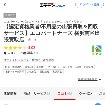
ログイン・登録
店舗公式
エコパートナーズヨコハマミナミクシュッチョウカイトリテン
【認定資格業者/不用品の出張買取＆回収
サービス】エコパートナーズ 横浜南区出
張買取店
共有
4.03
口コミ
13件
写真
6件
リサイクルショップ
片づけ・遺品整理
出張・訪問対応
日祝OK
早朝OK
クーポン有
カード可
QRコード決済可
電子マネー決済可
女性歓迎
男性歓迎
出張買取
詳細情報を見る
店舗情報
商品・サービス
口コミ
クーポン
ス
8
13