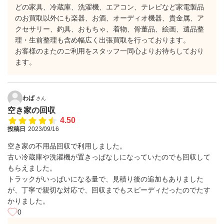
どの家具、冷蔵庫、洗濯機、エアコン、テレビなど家電製品
のお買取以外にも楽器、お酒、オーディオ機器、貴金属、ア
クセサリー、釣具、おもちゃ、着物、骨董品、絵画、遺品整
理・生前整理も含め幅広く出張買取を行っております。
お客様のまたのご利用をスタッフ一同心よりお待ちしており
ます。
わぱ
さん
空き家の回収
4.50
投稿日
2023/09/16
空き家の不用品回収で利用しました。
古い冷蔵庫や洗濯機が置きっぱなしになっていたのでも回収して
もらえました。
トラックがいっぱいになる量で、見積り後の追加もありました
が、丁寧で親切な対応で、回収までもスピーディだったのでたす
かりました。
0