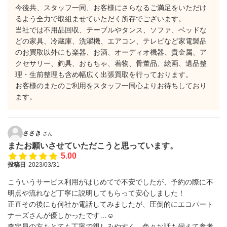
今後共、スタッフ一同、お客様にさらなるご満足をいただけ
るよう全力で取組ませていただく所存でございます。
当社では不用品回収、テーブルやタンス、ソファ、ベッドな
どの家具、冷蔵庫、洗濯機、エアコン、テレビなど家電製品
のお買取以外にも楽器、お酒、オーディオ機器、貴金属、ア
クセサリー、釣具、おもちゃ、着物、骨董品、絵画、遺品整
理・生前整理も含め幅広く出張買取を行っております。
お客様のまたのご利用をスタッフ一同心よりお待ちしており
ます。
ささき
さん
またお願いさせていただこうと思っています。
5.00
投稿日
2023/03/31
こういうサービス利用がはじめてで不安でしたが、予約の際に不
明点や流れなど丁寧に説明してもらって安心しました！
正直その後にも何社か電話してみましたが、圧倒的にエコパート
ナーズさんが優しかったです…☺
査定員の方もとても丁寧で親しみやすく、色々お話も伺えて参考