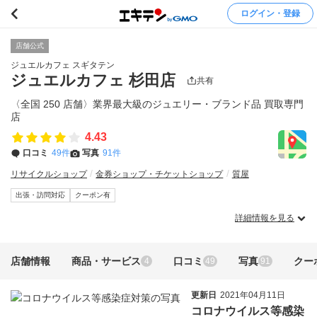
ログイン・登録
店舗公式
ジュエルカフェ スギタテン
ジュエルカフェ 杉田店
共有
〈全国 250 店舗〉業界最大級のジュエリー・ブランド品 買取専門
店
4.43
口コミ
49件
写真
91件
リサイクルショップ
金券ショップ・チケットショップ
質屋
出張・訪問対応
クーポン有
詳細情報を見る
店舗情報
商品・サービス
口コミ
写真
クー
4
49
91
更新日
2021年04月11日
コロナウイルス等感染