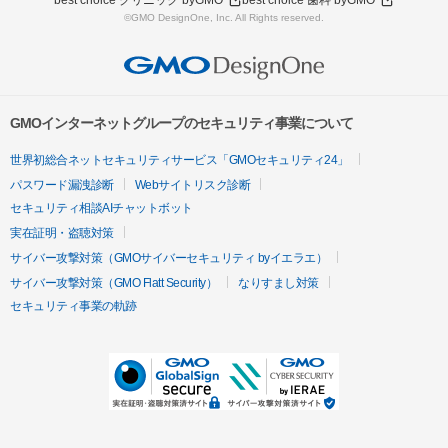
best choice クリニック byGMO
best choice 歯科 byGMO
©GMO DesignOne, Inc. All Rights reserved.
GMOインターネットグループのセキュリティ事業について
世界初総合ネットセキュリティサービス「GMOセキュリティ24」
パスワード漏洩診断
Webサイトリスク診断
セキュリティ相談AIチャットボット
実在証明・盗聴対策
サイバー攻撃対策（GMOサイバーセキュリティ byイエラエ）
サイバー攻撃対策（GMO Flatt Security）
なりすまし対策
セキュリティ事業の軌跡