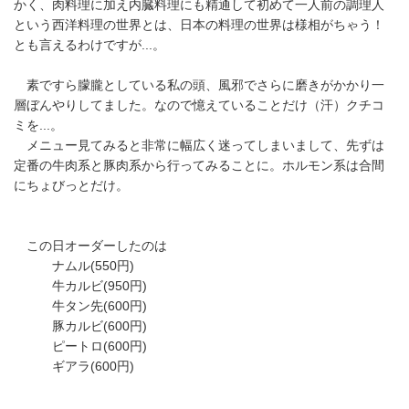
かく、肉料理に加え内臓料理にも精通して初めて一人前の調理人
という西洋料理の世界とは、日本の料理の世界は様相がちゃう！
とも言えるわけですが...。
素ですら朦朧としている私の頭、風邪でさらに磨きがかかり一
層ぼんやりしてました。なので憶えていることだけ（汗）クチコ
ミを...。
メニュー見てみると非常に幅広く迷ってしまいまして、先ずは
定番の牛肉系と豚肉系から行ってみることに。ホルモン系は合間
にちょびっとだけ。
この日オーダーしたのは
ナムル(550円)
牛カルビ(950円)
牛タン先(600円)
豚カルビ(600円)
ピートロ(600円)
ギアラ(600円)