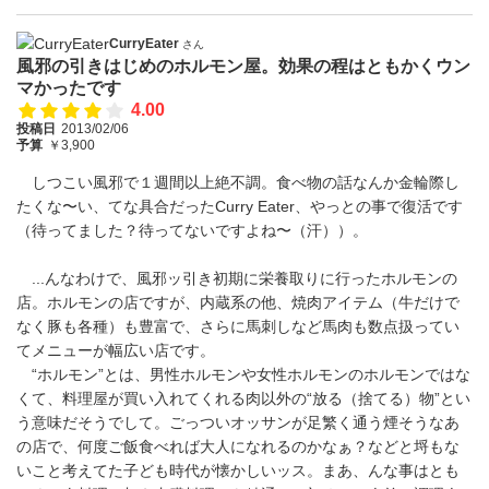
CurryEater
さん
風邪の引きはじめのホルモン屋。効果の程はともかくウン
マかったです
4.00
投稿日
2013/02/06
予算
￥3,900
しつこい風邪で１週間以上絶不調。食べ物の話なんか金輪際し
たくな〜い、てな具合だったCurry Eater、やっとの事で復活です
（待ってました？待ってないですよね〜（汗））。
...んなわけで、風邪ッ引き初期に栄養取りに行ったホルモンの
店。ホルモンの店ですが、内蔵系の他、焼肉アイテム（牛だけで
なく豚も各種）も豊富で、さらに馬刺しなど馬肉も数点扱ってい
てメニューが幅広い店です。
“ホルモン”とは、男性ホルモンや女性ホルモンのホルモンではな
くて、料理屋が買い入れてくれる肉以外の“放る（捨てる）物”とい
う意味だそうでして。ごっついオッサンが足繁く通う煙そうなあ
の店で、何度ご飯食べれば大人になれるのかなぁ？などと埒もな
いこと考えてた子ども時代が懐かしいッス。まあ、んな事はとも