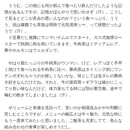
ううむ、この他にも何か頼んで食べたり飲んだりしたような記
憶があるんですが、記憶がぼんやりで思い出せず（汗）。こうし
て見るとどこが具合の悪い人なのか？という食べっぷり。うう
う、頭は朦朧でも胃袋は明快で元気溌溂ぅ〜、って状態だったよ
うで（汗）。
ド定番だし無難にウンマいナムルでスタート。ガス式無煙ロー
スターで快調に肉を焼いていきます。牛肉系はミディアムレア、
豚やホルモンはウェルダンで。
やはり脂たっぷりの牛肉系がウンマい。けど、レアっぽく手早
く焼けて食べられる牛肉系に比べ、豚肉系はタイミング的にワン
テンポずれちゃうのが嬉しくないかな。味としては塩ダレの豚肉
大好きなんだけどね。それと、牛の第四胃＝ギアラは確かにこっ
てり良い味なんだけど、体力落ちてる時には顎が重労働。途中で
噛むの飽きてしまいましたよ（汗）。
ボリュームと単価を見比べて、安いのか相場並みかやや判断に
苦しむところですが、メニューの幅広さは中々魅力。元気な時に
もう一度来てみたいと思いました。ご飯系も充実してて、色んな
組み合わせの食事が楽しめそうだし。