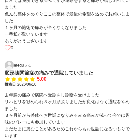
日常では我慢できる痛みですが運動をすると痛みが増し困ってい
ました
色んな整体をめぐりここの整体で最後の希望を込めてお願いしま
した
１ヶ月の施術で痛みが全くなくなりました
一番私が驚いています
ありがとうございます
0
megu
さん
変形膝関節症の痛みで通院していました
5.00
投稿日
2026/06/16
去年膝の痛みで病院へ受診をし診断を受けました
リハビリを勧められ３ヶ月頑張りましたが変化はなく通院をやめ
ました
３ヶ月前から整体へお世話になりみるみる痛みが減って今では趣
味のバレーにも参加しています
まだたまに痛むことがあるためこれからもお世話になるつもりで
います