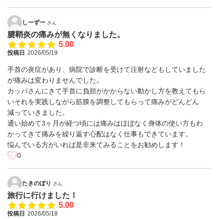
しーずー
さん
腱鞘炎の痛みが無くなりました。
5.00
投稿日
2026/05/19
手首の炎症があり、病院で診断を受けて注射などもしていました
が痛みは変わりませんでした。
カッパさんにきて手首に負担がかからない動かし方を教えてもら
いそれを実践しながら筋膜を調整してもらって痛みがどんどん
減っていきました。
通い始めて3ヶ月が経つ頃には痛みはほぼなく身体の使い方もわ
かってきて痛みを繰り返す心配はなく仕事もできています。
悩んでいる方がいれば是非来てみることをお勧めします！
0
たきのぼり
さん
旅行に行けました！
5.00
投稿日
2026/05/18