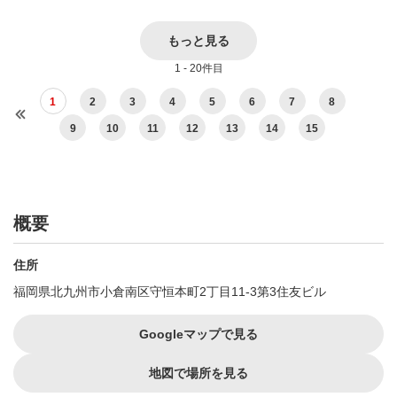
もっと見る
1 - 20件目
1
2
3
4
5
6
7
8
9
10
11
12
13
14
15
概要
住所
福岡県北九州市小倉南区守恒本町2丁目11-3第3住友ビル
Googleマップで見る
地図で場所を見る