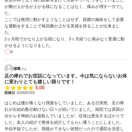
整形外科で五十肩の診断を受けて注射やリハビリをしていました
が腕が上がるが上がる様になることはなく、痛みが増す一方でし
た。
ここでは無理に動かすようなことはせず、筋膜の施術をして必要
な運動をすることで毎回腕が上がる実感を得ることが出来まし
た。
2ヶ月程でかなり上がる様になり、3ヶ月経つと痛みなく普通に動
かせるようになりました。
0
瑠璃
さん
足の痺れでお世話になっています。今は気にならないお体
に変わりとても嬉しい限りです！
5.00
投稿日
2026/07/03
はじめは腰が痛くなり我慢をしていました。ある日突然、足の痺
れが出始め数分動けない日々が続いていました。病院では原因が
分からず神経のお薬飲んでいましたが、症状は悪化するばかりで
した。友人の紹介で整体を紹介してもらい通うことにしました。
半信半疑でしたが、我慢ができない状態だったので通院を決意し