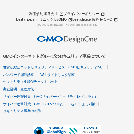
利用規約
運営会社
プライバシーポリシー
best choice クリニック byGMO
best choice 歯科 byGMO
©GMO DesignOne, Inc. All Rights reserved.
GMOインターネットグループのセキュリティ事業について
世界初総合ネットセキュリティサービス「GMOセキュリティ24」
パスワード漏洩診断
Webサイトリスク診断
セキュリティ相談AIチャットボット
実在証明・盗聴対策
サイバー攻撃対策（GMOサイバーセキュリティ byイエラエ）
サイバー攻撃対策（GMO Flatt Security）
なりすまし対策
セキュリティ事業の軌跡