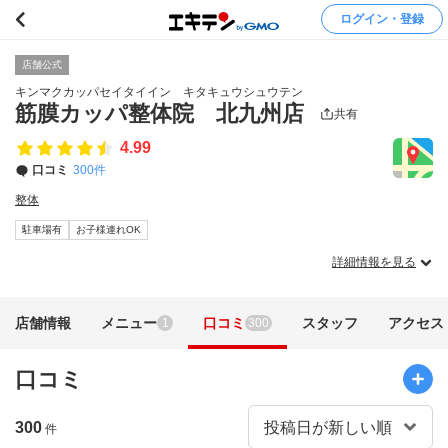
ログイン・登録
店舗公式
キンマクカッパセイタイイン キタキュウシュウテン
筋膜カッパ整体院 北九州店
共有
4.99
口コミ
300件
整体
駐車場有
お子様連れOK
詳細情報を見る
店舗情報
メニュー
口コミ
スタッフ
アクセス
1
300
口コミ
300
件