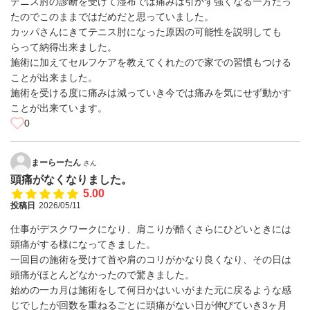
テニス肘の診断を受けて湿布では痛みは引かず強くなる一方だっ
たのでこのままではだめだと思っていました。
カッパさんにきてテニス肘になった原因の可能性を説明しても
らって納得出来ました。
施術に加えてセルフケアを教えてくれたので家での習慣もつける
ことが出来ました。
施術を受ける度に痛みは減っていき今では痛みを気にせず動かす
ことが出来ています。
0
まーらーたん
さん
頭痛がなくなりました。
5.00
投稿日
2026/05/11
仕事がデスクワークになり、肩こりが酷くさらにひどいときには
頭痛がする様になってきました。
一回目の施術を受けて首や肩のコリがかなり良くなり、その日は
頭痛がほとんどなかったので驚きました。
始めの一カ月は施術をして何日かはいいがまた元に戻るような感
じでしたが回数を重ねるごとに頭痛がない日が伸びていき3ヶ月