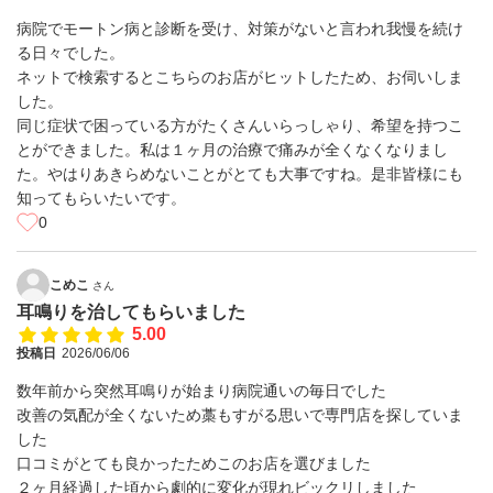
病院でモートン病と診断を受け、対策がないと言われ我慢を続け
る日々でした。
ネットで検索するとこちらのお店がヒットしたため、お伺いしま
した。
同じ症状で困っている方がたくさんいらっしゃり、希望を持つこ
とができました。私は１ヶ月の治療で痛みが全くなくなりまし
た。やはりあきらめないことがとても大事ですね。是非皆様にも
知ってもらいたいです。
0
こめこ
さん
耳鳴りを治してもらいました
5.00
投稿日
2026/06/06
数年前から突然耳鳴りが始まり病院通いの毎日でした
改善の気配が全くないため藁もすがる思いで専門店を探していま
した
口コミがとても良かったためこのお店を選びました
２ヶ月経過した頃から劇的に変化が現れビックリしました