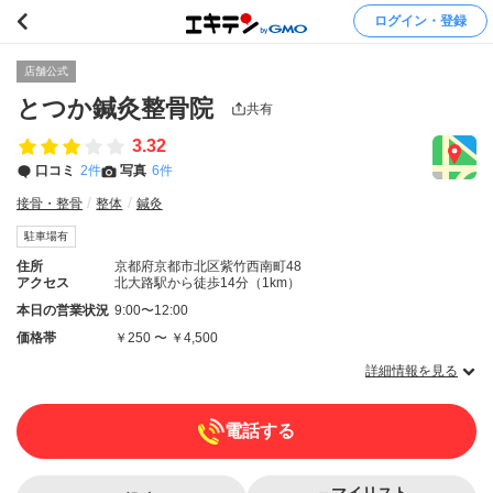
ログイン・登録
店舗公式
とつか鍼灸整骨院
共有
3.32
口コミ
2件
写真
6件
接骨・整骨
整体
鍼灸
駐車場有
住所
京都府京都市北区紫竹西南町48
アクセス
北大路駅から徒歩14分（1km）
本日の営業状況
9:00〜12:00
価格帯
￥250 〜 ￥4,500
詳細情報を見る
電話する
マイリスト