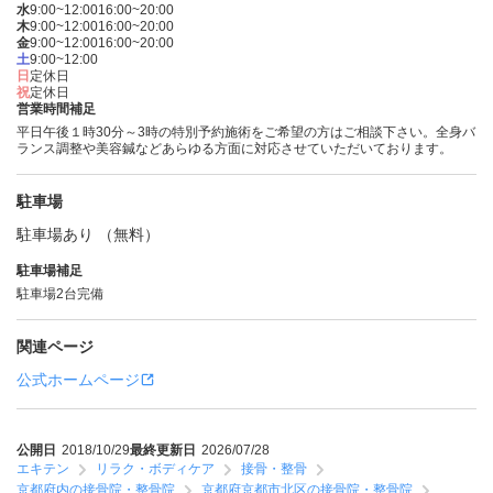
水
9:00~12:00
16:00~20:00
木
9:00~12:00
16:00~20:00
金
9:00~12:00
16:00~20:00
土
9:00~12:00
日
定休日
祝
定休日
営業時間補足
平日午後１時30分～3時の特別予約施術をご希望の方はご相談下さい。全身バ
ランス調整や美容鍼などあらゆる方面に対応させていただいております。
駐車場
駐車場あり （無料）
駐車場補足
駐車場2台完備
関連ページ
公式ホームページ
公開日
2018/10/29
最終更新日
2026/07/28
エキテン
リラク・ボディケア
接骨・整骨
京都府内の接骨院・整骨院
京都府京都市北区の接骨院・整骨院