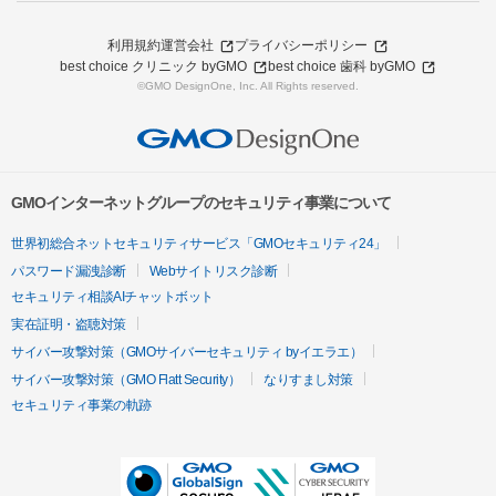
利用規約
運営会社
プライバシーポリシー
best choice クリニック byGMO
best choice 歯科 byGMO
©GMO DesignOne, Inc. All Rights reserved.
GMOインターネットグループのセキュリティ事業について
世界初総合ネットセキュリティサービス「GMOセキュリティ24」
パスワード漏洩診断
Webサイトリスク診断
セキュリティ相談AIチャットボット
実在証明・盗聴対策
サイバー攻撃対策（GMOサイバーセキュリティ byイエラエ）
サイバー攻撃対策（GMO Flatt Security）
なりすまし対策
セキュリティ事業の軌跡