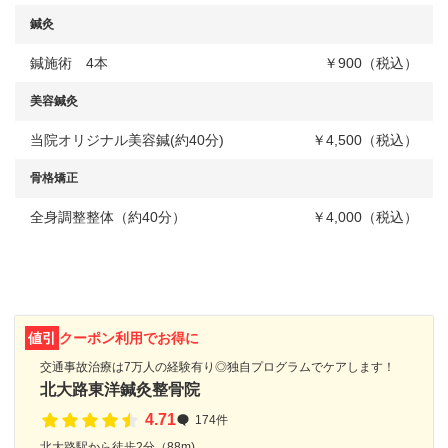
鍼灸
鍼施術 4本
￥900（税込）
美容鍼灸
当院オリジナル美容鍼(約40分)
￥4,500（税込）
骨格矯正
全身調整整体（約40分）
￥4,000（税込）
値引
クーポン利用でお得に
交通事故治療は7万人の経験有り◎独自プログラムでケアします！
北大路東洋鍼灸整骨院
4.71
174件
北大路駅から徒歩2分（88m)