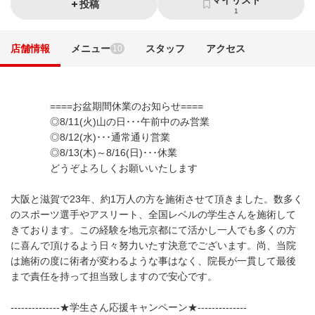
投稿
1
店舗情報
メニュー
スタッフ
アクセス
10
====お盆期間休業のお知らせ====
◎8/11(火)山の日･･･午前中のみ営業
◎8/12(水)･･･通常通り営業
◎8/13(木)～8/16(日)･･･休業
どうぞよろしくお願いいたします
大阪と滋賀で23年、約1万人の方を施術させて頂きました。数多く
のスポーツ選手やアスリート、全国レベルの学生さんを施術して
きております。この経験を地元京都にて活かし一人でも多くの方
に喜んで頂けるよう日々努力いたす決意でございます。尚、当院
は施術の度に術者が変わるような事はなく、院長が一貫して最後
まで責任を持って担当致しますので安心です。
--------------★学生さん応援キャンペーン★--------------