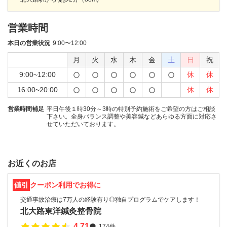
営業時間
本日の営業状況
9:00〜12:00
月
火
水
木
金
土
日
祝
9:00~12:00
休
休
16:00~20:00
休
休
営業時間補足
平日午後１時30分～3時の特別予約施術をご希望の方はご相談
下さい。全身バランス調整や美容鍼などあらゆる方面に対応さ
せていただいております。
お近くのお店
値引
クーポン利用でお得に
交通事故治療は7万人の経験有り◎独自プログラムでケアします！
北大路東洋鍼灸整骨院
4.71
174件