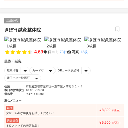
店舗公式
きぼう鍼灸整体院
4.69
口コミ
73件
写真
12枚
整体
鍼灸
駐車場有
カード可
QRコード決済可
電子マネー決済可
住所
京都府京都市左京区一乗寺里ノ前町３２－４
本日の営業状況
10:00〜13:00
価格帯
￥4〜￥8,800
主なメニュー
鍼灸
8,800
￥
（税込）
安全・安心な鍼灸をお試しください！
美容鍼灸
5,500
￥
（税込）
３Ｄメソッドの美容鍼灸！