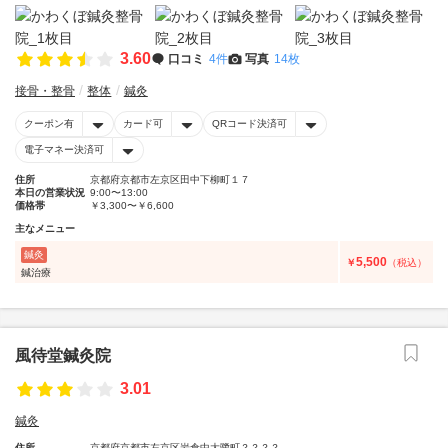
3.60
口コミ
4件
写真
14枚
接骨・整骨
整体
鍼灸
クーポン有
カード可
QRコード決済可
電子マネー決済可
住所
京都府京都市左京区田中下柳町１７
本日の営業状況
9:00〜13:00
価格帯
￥3,300〜￥6,600
主なメニュー
鍼灸
5,500
￥
（税込）
鍼治療
風待堂鍼灸院
3.01
鍼灸
住所
京都府京都市左京区岩倉中大鷺町？？？？