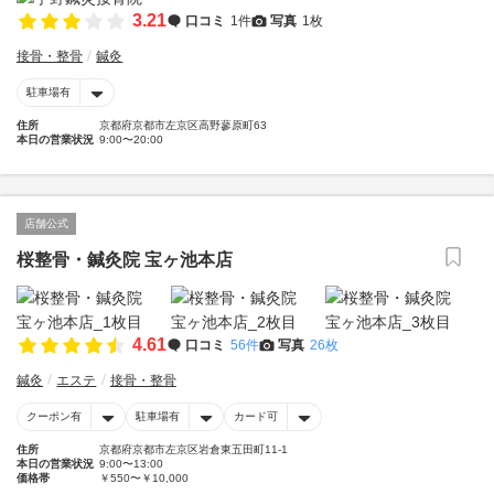
3.21
口コミ
1件
写真
1枚
接骨・整骨
鍼灸
駐車場有
住所
京都府京都市左京区高野蓼原町63
本日の営業状況
9:00〜20:00
店舗公式
桜整骨・鍼灸院 宝ヶ池本店
4.61
口コミ
56件
写真
26枚
鍼灸
エステ
接骨・整骨
クーポン有
駐車場有
カード可
住所
京都府京都市左京区岩倉東五田町11-1
本日の営業状況
9:00〜13:00
価格帯
￥550〜￥10,000