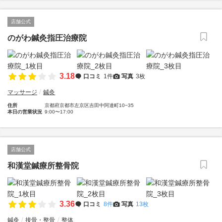
店舗公式
のがわ鍼灸指圧治療院
3.18
口コミ
1件
写真
3枚
マッサージ
鍼灸
住所
京都府京都市左京区吉田中阿達町10−35
本日の営業状況
9:00〜17:00
店舗公式
和漢堂鍼療所整骨院
3.36
口コミ
8件
写真
13枚
鍼灸
接骨・整骨
整体