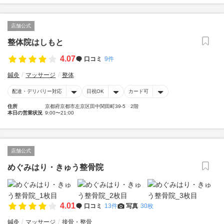
店舗公式
整体院はしもと
4.07
口コミ
9件
鍼灸
マッサージ
整体
配達・デリバリー対応
日祝OK
カード可
住所
京都府京都市左京区田中関田町39-5 2階
本日の営業状況
9:00〜21:00
店舗公式
めぐみはり・きゅう整骨院
4.01
口コミ
13件
写真
30枚
鍼灸
マッサージ
接骨・整骨