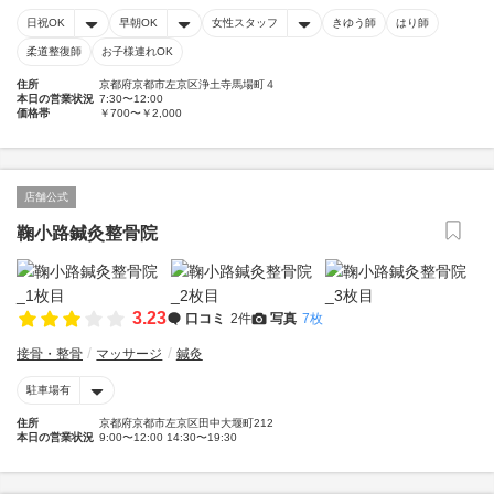
日祝OK
早朝OK
女性スタッフ
きゆう師
はり師
柔道整復師
お子様連れOK
住所
京都府京都市左京区浄土寺馬場町４
本日の営業状況
7:30〜12:00
価格帯
￥700〜￥2,000
店舗公式
鞠小路鍼灸整骨院
3.23
口コミ
2件
写真
7枚
接骨・整骨
マッサージ
鍼灸
駐車場有
住所
京都府京都市左京区田中大堰町212
本日の営業状況
9:00〜12:00 14:30〜19:30