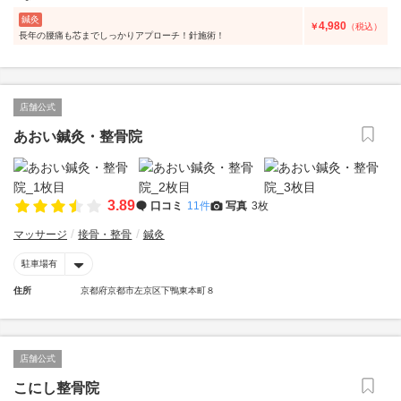
鍼灸
4,980
￥
（税込）
長年の腰痛も芯までしっかりアプローチ！針施術！
店舗公式
あおい鍼灸・整骨院
3.89
口コミ
11件
写真
3枚
マッサージ
接骨・整骨
鍼灸
駐車場有
住所
京都府京都市左京区下鴨東本町８
店舗公式
こにし整骨院