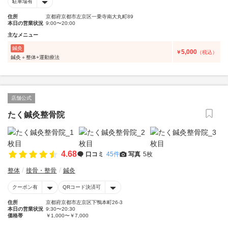
駐車場有
住所
京都府京都市左京区一乗寺南大丸町89
本日の営業状況
9:00〜20:00
主なメニュー
鍼灸
5,000
￥
（税込）
鍼灸＋整体+運動療法
店舗公式
たく鍼灸整骨院
4.68
口コミ
45件
写真
5枚
整体
接骨・整骨
鍼灸
クーポン有
QRコード決済可
住所
京都府京都市左京区下鴨本町26-3
本日の営業状況
9:30〜20:30
価格帯
￥1,000〜￥7,000