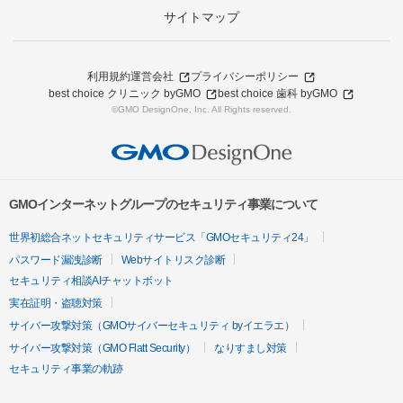
サイトマップ
利用規約
運営会社
プライバシーポリシー
best choice クリニック byGMO
best choice 歯科 byGMO
©GMO DesignOne, Inc. All Rights reserved.
GMOインターネットグループのセキュリティ事業について
世界初総合ネットセキュリティサービス「GMOセキュリティ24」
パスワード漏洩診断
Webサイトリスク診断
セキュリティ相談AIチャットボット
実在証明・盗聴対策
サイバー攻撃対策（GMOサイバーセキュリティ byイエラエ）
サイバー攻撃対策（GMO Flatt Security）
なりすまし対策
セキュリティ事業の軌跡