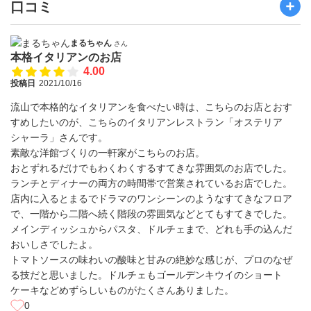
口コミ
まるちゃん
さん
本格イタリアンのお店
4.00
投稿日
2021/10/16
流山で本格的なイタリアンを食べたい時は、こちらのお店とおす
すめしたいのが、こちらのイタリアンレストラン「オステリア
シャーラ」さんです。
素敵な洋館づくりの一軒家がこちらのお店。
おとずれるだけでもわくわくするすてきな雰囲気のお店でした。
ランチとディナーの両方の時間帯で営業されているお店でした。
店内に入るとまるでドラマのワンシーンのようなすてきなフロア
で、一階から二階へ続く階段の雰囲気などとてもすてきでした。
メインディッシュからパスタ、ドルチェまで、どれも手の込んだ
おいしさでしたよ。
トマトソースの味わいの酸味と甘みの絶妙な感じが、プロのなぜ
る技だと思いました。ドルチェもゴールデンキウイのショート
ケーキなどめずらしいものがたくさんありました。
0