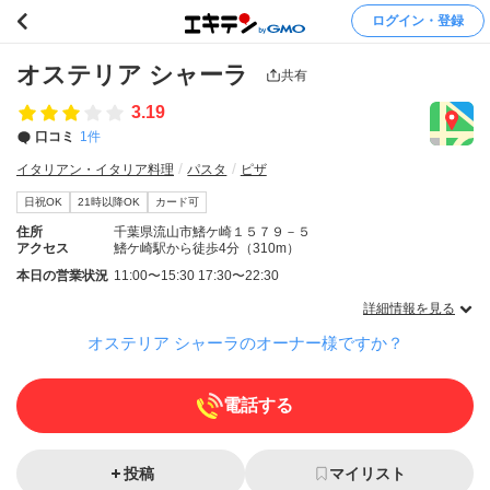
ログイン・登録
オステリア シャーラ
共有
3.19
口コミ
1件
イタリアン・イタリア料理
パスタ
ピザ
日祝OK
21時以降OK
カード可
住所
千葉県流山市鰭ケ崎１５７９－５
アクセス
鰭ケ崎駅から徒歩4分（310m）
本日の営業状況
11:00〜15:30 17:30〜22:30
詳細情報を見る
オステリア シャーラのオーナー様ですか？
電話する
投稿
マイリスト