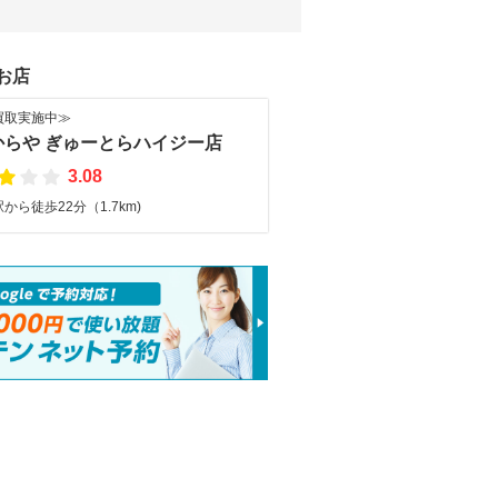
お店
買取実施中≫
からや ぎゅーとらハイジー店
3.08
から徒歩22分（1.7km)