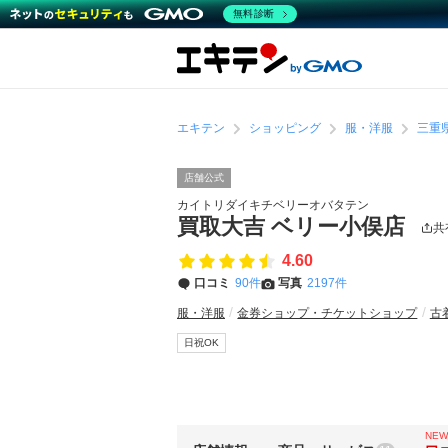
無料診断
エキテン
ショッピング
服・洋服
三重
店舗公式
カイトリダイキチベリーオバタテン
買取大吉 ベリー小俣店
共
4.60
口コミ
90件
写真
2197件
服・洋服
金券ショップ・チケットショップ
古
日祝OK
NEW