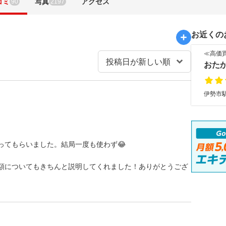
コミ
写真
アクセス
90
2197
お近くの
≪高価
おた
伊勢市駅
ってもらいました。結局一度も使わず😂
額についてもきちんと説明してくれました！ありがとうござ