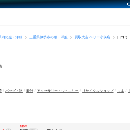
県内の服・洋服
三重県伊勢市の服・洋服
買取大吉 ベリー小俣店
口コミ
有
着
バッグ・鞄
時計
アクセサリー・ジュエリー
リサイクルショップ
古本
NEW