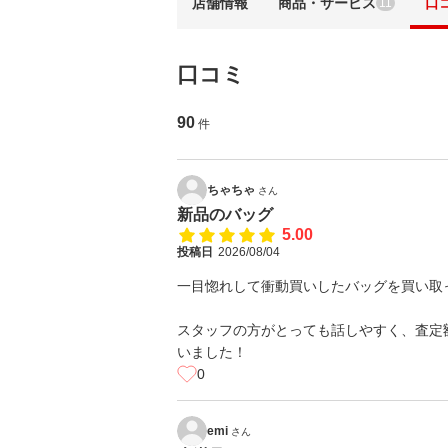
店舗情報
商品・サービス
口
11
口コミ
90
件
ちゃちゃ
さん
新品のバッグ
5.00
投稿日
2026/08/04
一目惚れして衝動買いしたバッグを買い取
スタッフの方がとっても話しやすく、査定
いました！
0
emi
さん