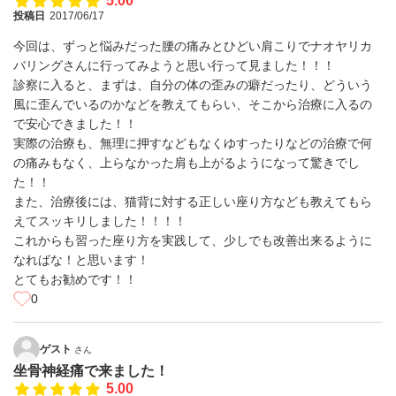
5.00
投稿日
2017/06/17
今回は、ずっと悩みだった腰の痛みとひどい肩こりでナオヤリカ
バリングさんに行ってみようと思い行って見ました！！！
診察に入ると、まずは、自分の体の歪みの癖だったり、どういう
風に歪んでいるのかなどを教えてもらい、そこから治療に入るの
で安心できました！！
実際の治療も、無理に押すなどもなくゆすったりなどの治療で何
の痛みもなく、上らなかった肩も上がるようになって驚きでし
た！！
また、治療後には、猫背に対する正しい座り方なども教えてもら
えてスッキリしました！！！！
これからも習った座り方を実践して、少しでも改善出来るように
なればな！と思います！
とてもお勧めです！！
0
ゲスト
さん
坐骨神経痛で来ました！
5.00