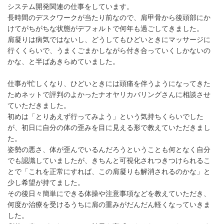
システム開発関連の仕事をしています。
長時間のデスクワークが当たり前なので、肩甲骨から後頭部にか
けてがちがちな状態がデフォルトで何年も過ごしてきました。
肩凝りは病気ではないし、どうしてもひどいときにマッサージに
行くくらいで、うまくごまかしながら付き合っていくしかないの
かな、と半ばあきらめていました。
仕事が忙しくなり、ひどいときには頭痛を伴うようになってきた
ためネットで評判のよかったナオヤリカバリングさんに相談させ
ていただきました。
初めは「とりあえず行ってみよう」という気持ちくらいでした
が、初日に自分の体の歪みを目に見える形で教えていただきまし
た。
姿勢の悪さ、体が歪んでいるんだろうということも何となく自分
でも認識していましたが、きちんと可視化されつきつけられるこ
とで「これを正常にすれば、この肩凝りも解消されるのかな」と
少し希望が持てました。
その後日々簡単にできる体操や注意事項などを教えていただき、
何度か治療を受けるうちに肩の重みがだんだん軽くなっていきま
した。