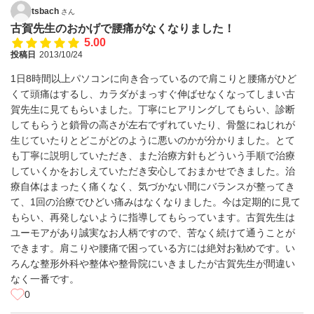
tsbach
さん
古賀先生のおかげで腰痛がなくなりました！
5.00
投稿日
2013/10/24
1日8時間以上パソコンに向き合っているので肩こりと腰痛がひど
くて頭痛はするし、カラダがまっすぐ伸ばせなくなってしまい古
賀先生に見てもらいました。丁寧にヒアリングしてもらい、診断
してもらうと鎖骨の高さが左右でずれていたり、骨盤にねじれが
生じていたりとどこがどのように悪いのかが分かりました。とて
も丁寧に説明していただき、また治療方針もどういう手順で治療
していくかをおしえていただき安心しておまかせできました。治
療自体はまったく痛くなく、気づかない間にバランスが整ってき
て、1回の治療でひどい痛みはなくなりました。今は定期的に見て
もらい、再発しないように指導してもらっています。古賀先生は
ユーモアがあり誠実なお人柄ですので、苦なく続けて通うことが
できます。肩こりや腰痛で困っている方には絶対お勧めです。い
ろんな整形外科や整体や整骨院にいきましたが古賀先生が間違い
なく一番です。
0