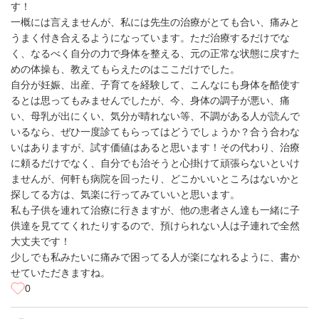
す！
一概には言えませんが、私には先生の治療がとても合い、痛みと
うまく付き合えるようになっています。ただ治療するだけでな
く、なるべく自分の力で身体を整える、元の正常な状態に戻すた
めの体操も、教えてもらえたのはここだけでした。
自分が妊娠、出産、子育てを経験して、こんなにも身体を酷使す
るとは思ってもみませんでしたが、今、身体の調子が悪い、痛
い、母乳が出にくい、気分が晴れない等、不調がある人が読んで
いるなら、ぜひ一度診てもらってはどうでしょうか？合う合わな
いはありますが、試す価値はあると思います！その代わり、治療
に頼るだけでなく、自分でも治そうと心掛けて頑張らないといけ
ませんが、何軒も病院を回ったり、どこかいいところはないかと
探してる方は、気楽に行ってみていいと思います。
私も子供を連れて治療に行きますが、他の患者さん達も一緒に子
供達を見ててくれたりするので、預けられない人は子連れで全然
大丈夫です！
少しでも私みたいに痛みで困ってる人が楽になれるように、書か
せていただきますね。
0