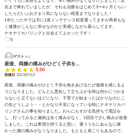
いくうちに状態もよくなり、辛い痛みがなくなりだしました！足
先まで痺れていましたが、それも治療をはじめて3〜4ヶ月ぐらい
したらだいぶおさまり気にならない程度までなりました！
1年たった今では月に1度メンテナンス程度通ってますが再発もな
く健康がこんなに幸せなのかと実感しながら暮らしてます。
ナオヤリカバリングと出会えてよかったです！
0
ゲスト
さん
産後、両膝の痛みがひどく子供を...
5.00
投稿日
2013/07/13
産後、両膝の痛みがひどく子供を抱きあげるたび激痛を感じるよ
うになりました。どんどん悪化して立ち上がる時は何かにつかま
らないと立てないほどになり、子育てが始まったばかりなのにこ
の先どうしよう・・とかなり不安になっている時にナオヤリカバ
リングさんの事を知りました。わらにもすがる気持ちで電話を
し、行ってみると施術は全く痛みがなく、1回目で少し痛みが改善
しました。これは希望が持てると思い、通ううちにあんなに痛
かった膝の痛みがなくなりました。もともと肩こりもあるので、