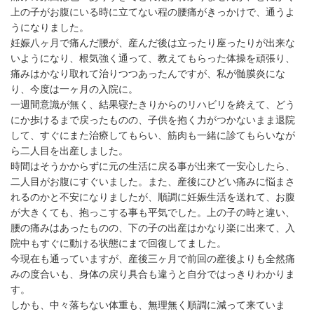
上の子がお腹にいる時に立てない程の腰痛がきっかけで、通うよ
うになりました。
妊娠八ヶ月で痛んだ腰が、産んだ後は立ったり座ったりが出来な
いようになり、根気強く通って、教えてもらった体操を頑張り、
痛みはかなり取れて治りつつあったんですが、私が髄膜炎にな
り、今度は一ヶ月の入院に。
一週間意識が無く、結果寝たきりからのリハビリを終えて、どう
にか歩けるまで戻ったものの、子供を抱く力がつかないまま退院
して、すぐにまた治療してもらい、筋肉も一緒に診てもらいなが
ら二人目を出産しました。
時間はそうかからずに元の生活に戻る事が出来て一安心したら、
二人目がお腹にすぐいました。また、産後にひどい痛みに悩まさ
れるのかと不安になりましたが、順調に妊娠生活を送れて、お腹
が大きくても、抱っこする事も平気でした。上の子の時と違い、
腰の痛みはあったものの、下の子の出産はかなり楽に出来て、入
院中もすぐに動ける状態にまで回復してました。
今現在も通っていますが、産後三ヶ月で前回の産後よりも全然痛
みの度合いも、身体の戻り具合も違うと自分ではっきりわかりま
す。
しかも、中々落ちない体重も、無理無く順調に減って来ていま