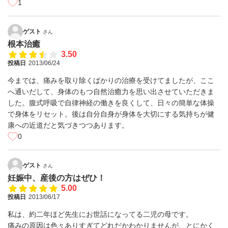
1
ゲスト
さん
根本治癒
3.50
投稿日
2013/06/24
今までは、痛みを取り除くばかりの治療を受けてましたが、ここ
へ通いだして、身体のもつ自然治癒力を思い出させていただきま
した。腹式呼吸で自律神経の働きを良くして、日々の簡単な体操
で身体をリセット。後は自分自身が身体を大切にする気持ちが健
康への近道だと気づきつつあります。
0
ゲスト
さん
妊娠中、産後の方はぜひ！
5.00
投稿日
2013/06/17
私は、約二年ほど先生にお世話になってる二児の母です。
痛みの原因は色々ありすぎてどれだかわかりませんが、とにかく