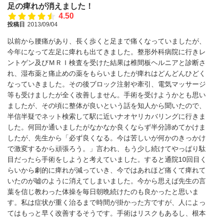
足の痺れが消えました！
4.50
投稿日
2013/09/04
以前から腰痛があり、長く歩くと足まで痛くなっていましたが、
今年になって左足に痺れも出てきました。整形外科病院に行きレ
ントゲン及びＭＲＩ検査を受けた結果は椎間板ヘルニアと診断さ
れ、湿布薬と痛止めの薬をもらいましたが痺れはどんどんひどく
なっていきました。その後ブロック注射や牽引、電気マッサージ
等も受けましたが全く改善しません。手術を受けようかとも思い
ましたが、その頃に整体が良いという話を知人から聞いたので、
半信半疑でネット検索して駅に近いナオヤリカバリングに行きま
した。何回か通いましたがなかなか良くならず半分諦めてかけま
したが、先生から「必ず良くなる。今は苦しいが何かのきっかけ
で激変するから頑張ろう。」言われ、もう少し続けてやっぱり駄
目だったら手術をしようと考えていました。すると通院10回目く
らいから劇的に痺れが減っていき、今ではあれほど痛くて痺れて
いたのが嘘のように消えてしまいました。今から思えば先生の言
葉を信じ教わった体操を毎日朝晩続けたのも良かったと思いま
す。私は症状が重く治るまで時間が掛かった方ですが、人によっ
てはもっと早く改善するそうです。手術はリスクもあるし、根本