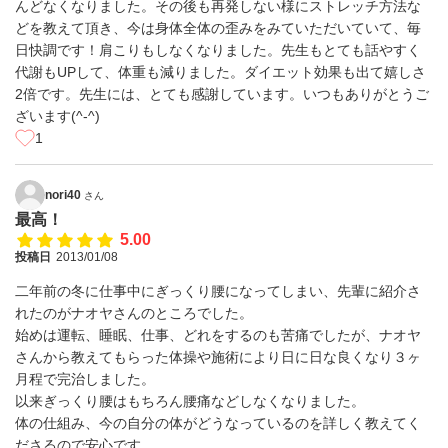
んどなくなりました。その後も再発しない様にストレッチ方法な
どを教えて頂き、今は身体全体の歪みをみていただいていて、毎
日快調です！肩こりもしなくなりました。先生もとても話やすく
代謝もUPして、体重も減りました。ダイエット効果も出て嬉しさ
2倍です。先生には、とても感謝しています。いつもありがとうご
ざいます(^-^)
1
nori40
さん
最高！
5.00
投稿日
2013/01/08
二年前の冬に仕事中にぎっくり腰になってしまい、先輩に紹介さ
れたのがナオヤさんのところでした。
始めは運転、睡眠、仕事、どれをするのも苦痛でしたが、ナオヤ
さんから教えてもらった体操や施術により日に日な良くなり３ヶ
月程で完治しました。
以来ぎっくり腰はもちろん腰痛などしなくなりました。
体の仕組み、今の自分の体がどうなっているのを詳しく教えてく
ださるので安心です。