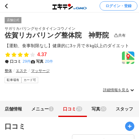
ログイン・登録
店舗公式
サガリカバリングセイタイインコウノイン
佐賀リカバリング整体院 神野院
共有
【運動、食事制限なし】健康的に3ヶ月で８kg以上のダイエット
4.37
口コミ
29件
写真
20件
整体
エステ
マッサージ
駐車場有
カード可
詳細情報を見る
店舗情報
メニュー
口コミ
写真
スタッフ
1
29
20
口コミ