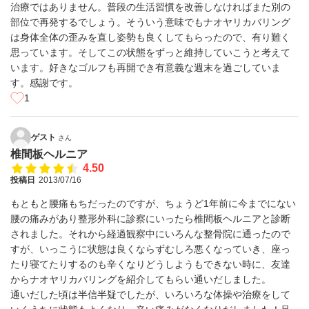
治療ではありません。普段の生活習慣を改善しなければまた別の
部位で再発するでしょう。そういう意味でもナオヤリカバリング
は身体全体の歪みを直し姿勢も良くしてもらったので、有り難く
思っています。そしてこの状態をずっと維持していこうと考えて
います。好きなゴルフも再開でき有意義な週末を過ごしていま
す。感謝です。
1
ゲスト
さん
椎間板ヘルニア
4.50
投稿日
2013/07/16
もともと腰痛もちだったのですが、ちょうど1年前に今までにない
腰の痛みがあり整形外科に診察にいったら椎間板ヘルニアと診断
されました。それから経過観察中にいろんな整骨院に通ったので
すが、いっこうに状態は良くならずむしろ悪くなっていき、座っ
たり寝てたりするのも辛くなりどうしようもできない時に、友達
からナオヤリカバリングを紹介してもらい通いだしました。
通いだした頃は半信半疑でしたが、いろいろな体操や治療をして