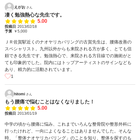
えがお
さん
凄く勉強熱心な先生です。
5.00
投稿日
2013/02/18
予算
￥5,000
ＪＲ佐賀駅近くのナオヤリカバリングの古賀先生は、腰痛改善の
スペシャリスト。九州以外からも来院される方が多く、とても信
頼できる先生です。勉強熱心で、来院される方目線での施術がと
ても印象的でした。院内にはトップアーティストのサインなども
あり、精力的に活動されています。
1
hitomi
さん
もう腰痛で悩むことはなくなりました！
5.00
投稿日
2013/01/19
中学の頃から腰痛に悩み、これまでいろんな整骨院や整形外科に
行ったけれど、一向によくなることはありませんでした。そんな
時、「整体ナオヤリカバリング」のことを知り、整体を探すのも