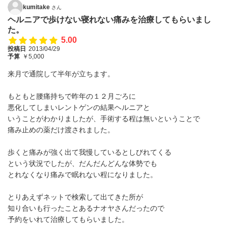
kumitake
さん
ヘルニアで歩けない寝れない痛みを治療してもらいまし
た。
5.00
投稿日
2013/04/29
予算
￥5,000
来月で通院して半年が立ちます。
もともと腰痛持ちで昨年の１２月ごろに
悪化してしまいレントゲンの結果ヘルニアと
いうことがわかりましたが、手術する程は無いということで
痛み止めの薬だけ渡されました。
歩くと痛みが強く出て我慢しているとしびれてくる
という状況でしたが、だんだんどんな体勢でも
とれなくなり痛みで眠れない程になりました。
とりあえずネットで検索して出てきた所が
知り合いも行ったことあるナオヤさんだったので
予約をいれて治療してもらいました。