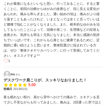
これが最後になるといいなと思い、行ってみることに。すると驚
くことに、初回の治療からゆがみの改善など、目に見える変化が
あらわれ、痛みも和らぎました。通い始めの頃は、痛みがぶり繰
り返すこともあったけれど、いまとなっては全くと言っていいほ
ど腰痛で悩むことがなくなりました。また、根本的なゆがみを治
してもらったことによって、頭痛や肩こり、生理痛などの症状も
改善され、気持ちも明るく元気になりました。本当に感謝の気持
ちでいっぱいです。これからも心身ともに健康であるために、定
期的に通い続けようと思います。整体院選びに悩まれている方
は、ぜひ「整体ナオヤリカバリング」に行って実感してみてくだ
さい。オススメですよ^^
1
ma
さん
デスクワーク肩こりが、スッキリなおりました！
5.00
投稿日
2013/01/11
夜も眠れない程の、肩から背中へかけての痛みで、エキテンを見
て少し不安ながらも行ってみました。痛みは、2回通った所でほと