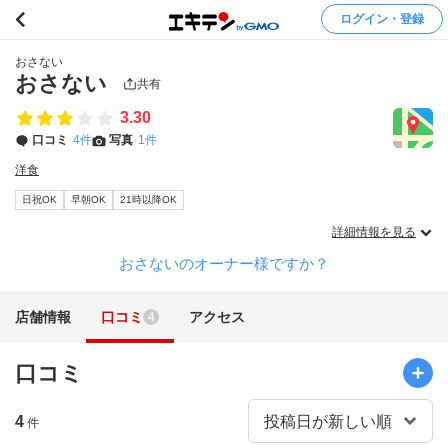
ログイン・登録
おさない
おさない
共有
3.30
口コミ
4件
写真
1件
洋食
日祝OK
早朝OK
21時以降OK
詳細情報を見る
おさないのオーナー様ですか？
店舗情報
口コミ
アクセス
4
口コミ
4
件