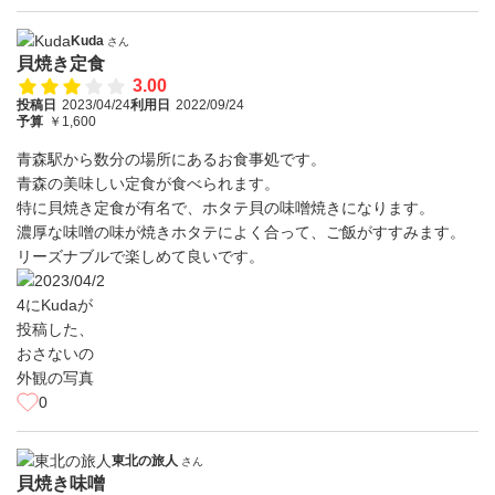
Kuda
さん
貝焼き定食
3.00
投稿日
2023/04/24
利用日
2022/09/24
予算
￥1,600
青森駅から数分の場所にあるお食事処です。
青森の美味しい定食が食べられます。
特に貝焼き定食が有名で、ホタテ貝の味噌焼きになります。
濃厚な味噌の味が焼きホタテによく合って、ご飯がすすみます。
リーズナブルで楽しめて良いです。
0
東北の旅人
さん
貝焼き味噌