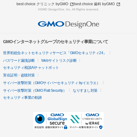
best choice クリニック byGMO
best choice 歯科 byGMO
©GMO DesignOne, Inc. All Rights reserved.
GMOインターネットグループのセキュリティ事業について
世界初総合ネットセキュリティサービス「GMOセキュリティ24」
パスワード漏洩診断
Webサイトリスク診断
セキュリティ相談AIチャットボット
実在証明・盗聴対策
サイバー攻撃対策（GMOサイバーセキュリティ byイエラエ）
サイバー攻撃対策（GMO Flatt Security）
なりすまし対策
セキュリティ事業の軌跡