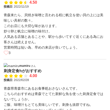
4.50
投稿日
2022/11/19
青森来たら、貝焼き味噌と言われる程に帆立を使い貝の上には美
味しい具材の数々。
このお店にも大切な味があります。
炒り卵と帆立に味噌の味付け。
人気ある店舗とあることや、駅から歩いてすぐ近くにある為にお
客さんは絶えません。
営業時間は短い為、早めの来店が良いでしょう。
3
mamiru
さん
刺身定食hがおすすめ
4.00
投稿日
2022/02/28
青森県青森市にあるお食事処おさないさんです。
こちらのおすすめは青森でとてた新鮮な魚を使った刺身定食では
ないでしょうか。
ご飯、味噌汁もとても美味しいです。刺身も抜群ですね。