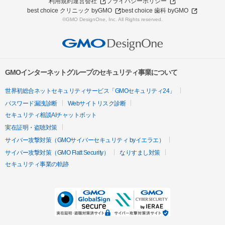
利用規約
運営会社
プライバシーポリシー
best choice クリニック byGMO
best choice 歯科 byGMO
©GMO DesignOne, Inc. All Rights reserved.
GMOインターネットグループのセキュリティ事業について
世界初総合ネットセキュリティサービス「GMOセキュリティ24」
パスワード漏洩診断
Webサイトリスク診断
セキュリティ相談AIチャットボット
実在証明・盗聴対策
サイバー攻撃対策（GMOサイバーセキュリティ byイエラエ）
サイバー攻撃対策（GMO Flatt Security）
なりすまし対策
セキュリティ事業の軌跡