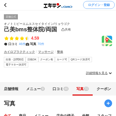
ログイン・登録
店舗公式
オノトミビーエムエスセイタイイン/リョウゴク
己美bms整体院/両国
共有
4.59
口コミ
46件
写真
70件
カイロプラクティック
マッサージ
整体
出張・訪問対応
日祝OK
クーポン有
カード可
QRコード決済可
電子マネー決済可
詳細情報を見る
店舗情報
メニュー
口コミ
写真
クーポン
8
46
70
写真
全て
商品
メニュー
店内の様子
外観
スタッフ