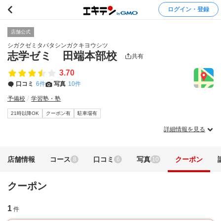
ログイン・登録
店舗公式
シガクゼミタバタシンガクキヨウシツ
志学ゼミ 田端本部校
共有
3.70
口コミ
6件
写真
10件
予備校
学習塾・塾
21時以降OK
クーポン有
駐車場有
詳細情報を見る
店舗情報
コース
口コミ
写真
クーポン
8
6
10
クーポン
1
件