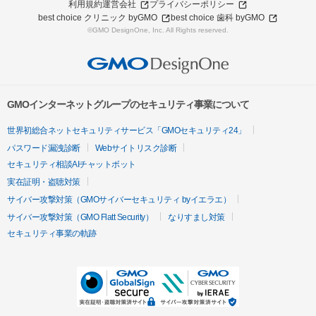
利用規約
運営会社
プライバシーポリシー
best choice クリニック byGMO
best choice 歯科 byGMO
©GMO DesignOne, Inc. All Rights reserved.
GMOインターネットグループのセキュリティ事業について
世界初総合ネットセキュリティサービス「GMOセキュリティ24」
パスワード漏洩診断
Webサイトリスク診断
セキュリティ相談AIチャットボット
実在証明・盗聴対策
サイバー攻撃対策（GMOサイバーセキュリティ byイエラエ）
サイバー攻撃対策（GMO Flatt Security）
なりすまし対策
セキュリティ事業の軌跡