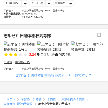
21時以降OK
クーポン有
駐車場有
アクセス
赤土小学校前駅から730m （徒歩10分）
本日の営業状況
10:00〜23:00
価格帯
￥8,800〜￥29,700
志学ゼミ 田端本部校高等部
3.24
口コミ
1件
写真
3枚
予備校
学習塾・塾
アクセス
赤土小学校前駅から730m （徒歩10分）
志学ゼミ 田端本部校高等部のオーナー様ですか？
エキテン
学習塾・予備校
予備校
東京都内の予備校
東京都荒川区の予備校
赤土小学校前駅の予備校