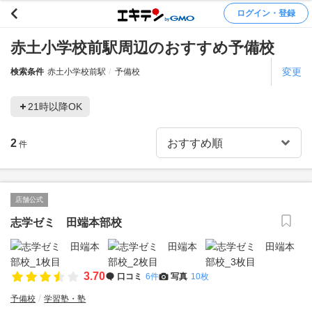
ログイン・登録
赤土小学校前駅周辺のおすすめ予備校
変更
検索条件
赤土小学校前駅
予備校
21時以降OK
2
件
店舗公式
志学ゼミ 田端本部校
3.70
口コミ
6件
写真
10枚
予備校
学習塾・塾