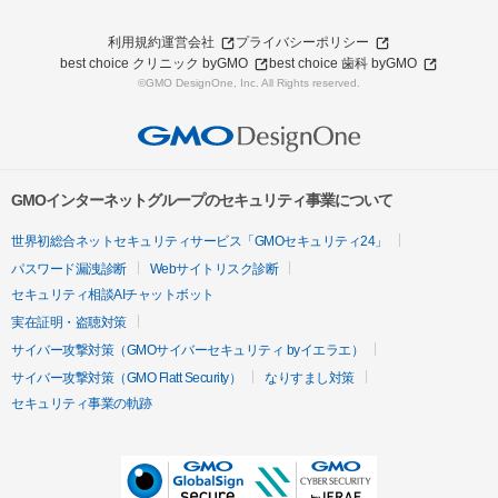
利用規約
運営会社
プライバシーポリシー
best choice クリニック byGMO
best choice 歯科 byGMO
©GMO DesignOne, Inc. All Rights reserved.
GMOインターネットグループのセキュリティ事業について
世界初総合ネットセキュリティサービス「GMOセキュリティ24」
パスワード漏洩診断
Webサイトリスク診断
セキュリティ相談AIチャットボット
実在証明・盗聴対策
サイバー攻撃対策（GMOサイバーセキュリティ byイエラエ）
サイバー攻撃対策（GMO Flatt Security）
なりすまし対策
セキュリティ事業の軌跡