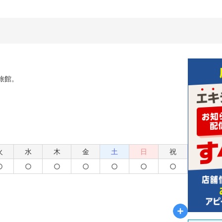
旅館。
火
水
木
金
土
日
祝