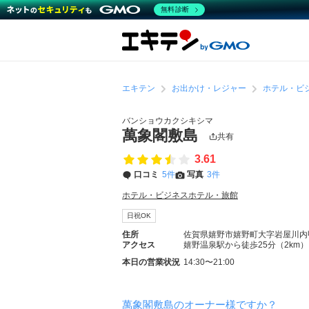
無料診断
エキテン
お出かけ・レジャー
ホテル・ビ
バンショウカクシキシマ
萬象閣敷島
共有
3.61
口コミ
5件
写真
3件
ホテル・ビジネスホテル・旅館
日祝OK
住所
佐賀県嬉野市嬉野町大字岩屋川内
アクセス
嬉野温泉駅から徒歩25分（2km）
本日の営業状況
14:30〜21:00
萬象閣敷島のオーナー様ですか？