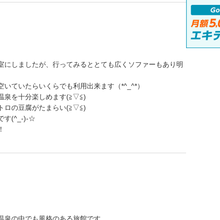
室にしましたが、行ってみるととても広くソファーもあり明
いていたらいくらでも利用出来ます（*^_^*）
泉を十分楽しめます(≧▽≦)
ロの豆腐がたまらい(≧▽≦)
^_-)-☆
！
温泉の中でも風格のある旅館です。