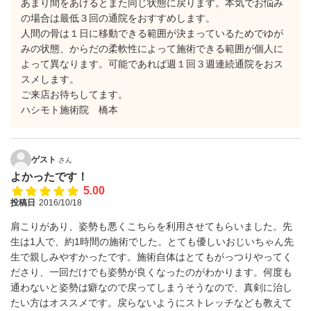
あまり間をあけるとまた同じ状態に戻ります。本気でお悩み
の場合は最低３回の通院をおすすめします。
人間の骨は１日に移動できる範囲が決まっているためでゆが
みの状態、からだの柔軟性によって施術できる範囲が個人に
よって異なります。可能であれば週１回３週連続通院をおス
スメします。
ご来店お待ちしてます。
ハシモト施術院 橋本
ゲスト
さん
よかったです！
5.00
投稿日
2016/10/18
肩こりがあり、姿勢も悪くこちらを利用させてもらいました。先
生は1人で、約1時間の施術でした。とても優しいおじいちゃん先
生で親しみやすかったです。施術自体はとてもがっつりやってく
ださり、一回だけでも姿勢が良くなったのがわかります。何度も
通わないと姿勢は癖なので戻ってしまうそうなので、真剣に治し
たい方はオススメです。戻らないようにストレッチなども教えて