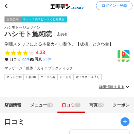
ログイン・登録
店舗公式
ネット予約スピードくじ対象店
ハシモトセジュツイン
ハシモト施術院
共有
剛腕スタッフによる本格カイロ整体、【板橋、ときわ台】
4.33
口コミ
22件
写真
25件
マッサージ
整体
カイロプラクティック
ネット予約
日祝OK
クーポン有
カード可
電子マネー決済可
詳細情報を見る
店舗情報
メニュー
口コミ
写真
クーポン
18
22
25
口コミ