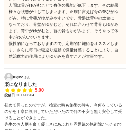
人間は骨がゆがむことで身体の機能が低下します、その結果
様々な状態が生じてしまいます、正確に言えば骨の並びがゆ
がみ、特に骨盤がゆがみやすいです、骨盤は背中の土台に
なっており、骨盤がゆがむと、それに合わせて背骨もゆがみ
ます、背中がゆがむと、首の骨もゆがみます、そうやって体
中がゆがんでいきます。
慢性的になっておりますので、定期的に施術をオススメしま
す、さらに毎日の寝返り運動で微量修整することにより、自
然治癒力の作用によりゆがみを直すことが大事です。
irigino
さん
楽になりました
5.00
投稿日
2017/06/04
初めて伺ったのですが、検査の時も施術の時も、今何をしている
のかを丁寧に説明していただいたので何の不安も無く安心して受
けることができました。
先生のお人柄も良く優しさにあふれた雰囲気の施術院だったので