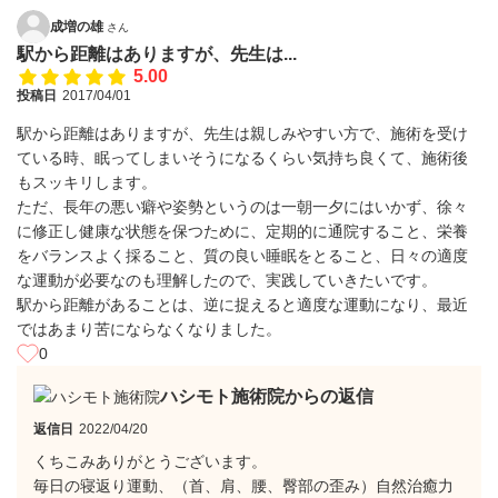
成増の雄
さん
駅から距離はありますが、先生は...
5.00
投稿日
2017/04/01
駅から距離はありますが、先生は親しみやすい方で、施術を受け
ている時、眠ってしまいそうになるくらい気持ち良くて、施術後
もスッキリします。
ただ、長年の悪い癖や姿勢というのは一朝一夕にはいかず、徐々
に修正し健康な状態を保つために、定期的に通院すること、栄養
をバランスよく採ること、質の良い睡眠をとること、日々の適度
な運動が必要なのも理解したので、実践していきたいです。
駅から距離があることは、逆に捉えると適度な運動になり、最近
ではあまり苦にならなくなりました。
0
ハシモト施術院からの返信
返信日
2022/04/20
くちこみありがとうございます。
毎日の寝返り運動、（首、肩、腰、臀部の歪み）自然治癒力