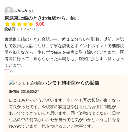
ふみふみ
さん
東武東上線のときわ台駅から、約...
5.00
投稿日
2016/07/30
東武東上線のときわ台駅から、約１２分歩いて到着。以前、お試
しで数回お世話になり、丁寧な説明とポイントポイントで細部説
明を加えながら、少しずつ痛みを確実に取り除いていきます。医
者等に行って、直らなかった耳鳴りも、確実に少しずつ良くなっ
ています。
0
ハシモト施術院からの返信
返信日
2016/08/27
口コミありがとうございます。少しでも耳の状態が良くなっ
て良かったです。今現在の状態はやはり生活習慣に問題が
あってでてきていると思います。同じ姿勢はよくないし日常
生活の中の何気ないクセが自分でも気がつかないうちに骨を
ゆがめています。気をつけることが大事です。