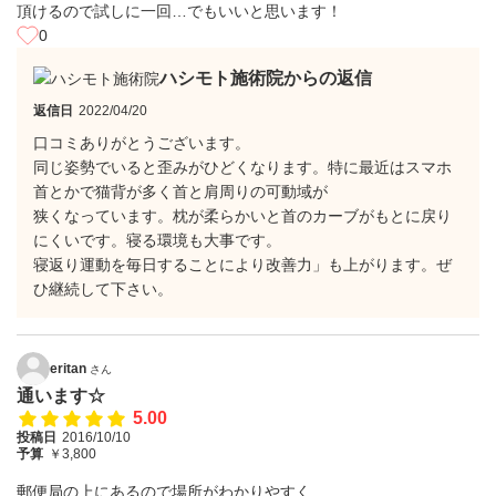
頂けるので試しに一回…でもいいと思います！
0
ハシモト施術院からの返信
返信日
2022/04/20
口コミありがとうございます。
同じ姿勢でいると歪みがひどくなります。特に最近はスマホ
首とかで猫背が多く首と肩周りの可動域が
狭くなっています。枕が柔らかいと首のカーブがもとに戻り
にくいです。寝る環境も大事です。
寝返り運動を毎日することにより改善力」も上がります。ぜ
ひ継続して下さい。
eritan
さん
通います☆
5.00
投稿日
2016/10/10
予算
￥3,800
郵便局の上にあるので場所がわかりやすく