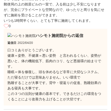
郵便局の上の雑居ビルの一室で、入る前は少し不安になります
が、完全にプライベートな空間なので、ゆったりと周りを気にせ
ずに施術を受けることができます。
いつも1時間半くらい、とても丁寧に施術してくれます。
0
ハシモト施術院からの返信
返信日
2022/04/20
口コミありがとうございます。
健康＝姿勢、不健康＝悪い姿勢 と言われるくらい、姿勢が
悪いと、体の機能低下、筋肉のコリ、など悪循環の始まりで
す。
睡眠＝体を修復し、頭を休めるなど非常に大切なシステム、
ただ寝るだけでは意味ありません。いい環境で
熟睡することが大事です。背中・寝返りの促進、熟睡効果の
ある寝具も大事です。
この３つの法則が健康の基本です。できるだけこの環境をつ
くることにより改善力を上げることが大切です。