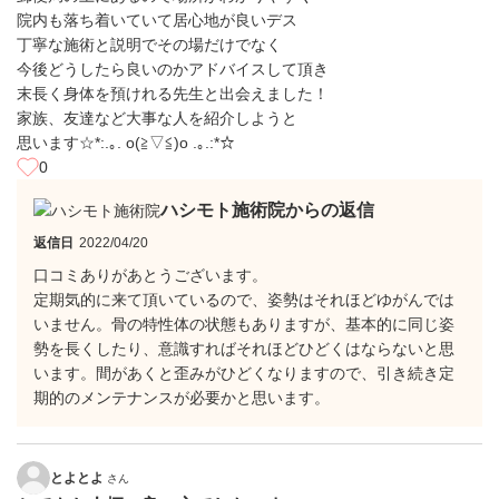
院内も落ち着いていて居心地が良いデス
丁寧な施術と説明でその場だけでなく
今後どうしたら良いのかアドバイスして頂き
末長く身体を預けれる先生と出会えました！
家族、友達など大事な人を紹介しようと
思います☆*:.｡. o(≧▽≦)o .｡.:*☆
0
ハシモト施術院からの返信
返信日
2022/04/20
口コミありがあとうございます。
定期気的に来て頂いているので、姿勢はそれほどゆがんでは
いません。骨の特性体の状態もありますが、基本的に同じ姿
勢を長くしたり、意識すればそれほどひどくはならないと思
います。間があくと歪みがひどくなりますので、引き続き定
期的のメンテナンスが必要かと思います。
とよとよ
さん