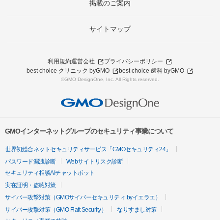
掲載のご案内
サイトマップ
利用規約
運営会社
プライバシーポリシー
best choice クリニック byGMO
best choice 歯科 byGMO
©GMO DesignOne, Inc. All Rights reserved.
GMOインターネットグループのセキュリティ事業について
世界初総合ネットセキュリティサービス「GMOセキュリティ24」
パスワード漏洩診断
Webサイトリスク診断
セキュリティ相談AIチャットボット
実在証明・盗聴対策
サイバー攻撃対策（GMOサイバーセキュリティ byイエラエ）
サイバー攻撃対策（GMO Flatt Security）
なりすまし対策