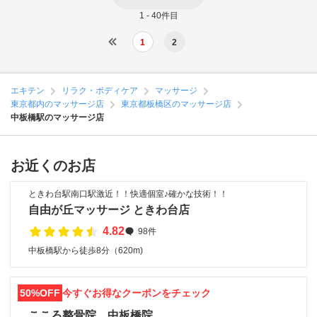
1 - 40件目
1
2
エキテン
リラク・ボディケア
マッサージ
東京都内のマッサージ店
東京都板橋区のマッサージ店
中板橋駅のマッサージ店
お近くのお店
ときわ台駅南口駅激近！！快適個室♪確かな技術！！
自由が丘マッサージ ときわ台店
4.82
98件
中板橋駅から徒歩8分（620m)
50%OFF
今すぐお得なクーポンをチェック
こころ整骨院 中板橋院