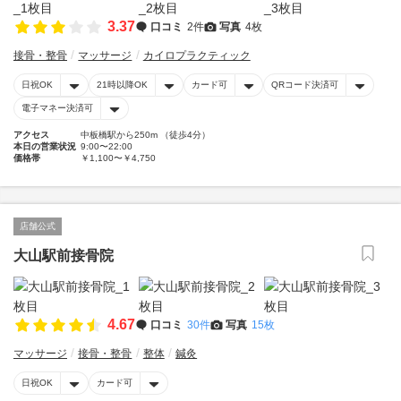
3.37
口コミ
2件
写真
4枚
接骨・整骨
マッサージ
カイロプラクティック
日祝OK
21時以降OK
カード可
QRコード決済可
電子マネー決済可
アクセス
中板橋駅から250m （徒歩4分）
本日の営業状況
9:00〜22:00
価格帯
￥1,100〜￥4,750
店舗公式
大山駅前接骨院
4.67
口コミ
30件
写真
15枚
マッサージ
接骨・整骨
整体
鍼灸
日祝OK
カード可