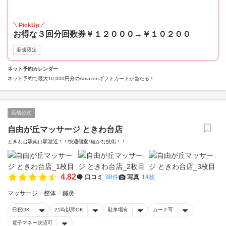
15
PickUp
お得な３回分回数券￥１２０００→￥１０２００
新規限定
ネット予約カレンダー
ネット予約で最大10,000円分のAmazonギフトカードが当たる！
店舗公式
自由が丘マッサージ ときわ台店
ときわ台駅南口駅激近！！快適個室♪確かな技術！！
4.82
口コミ
98件
写真
14枚
マッサージ
整体
鍼灸
日祝OK
21時以降OK
駐車場有
カード可
電子マネー決済可