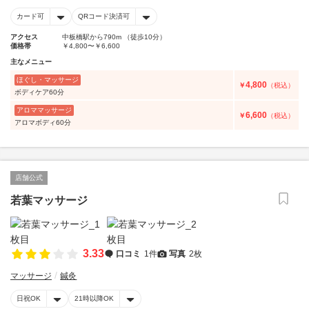
カード可
QRコード決済可
アクセス
中板橋駅から790m （徒歩10分）
価格帯
￥4,800〜￥6,600
主なメニュー
ほぐし・マッサージ
4,800
￥
（税込）
ボディケア60分
アロママッサージ
6,600
￥
（税込）
アロマボディ60分
店舗公式
若葉マッサージ
3.33
口コミ
1件
写真
2枚
マッサージ
鍼灸
日祝OK
21時以降OK