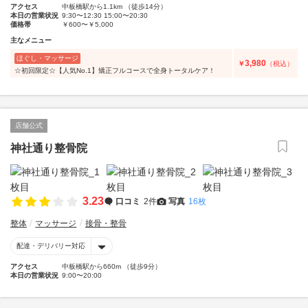
アクセス
中板橋駅から1.1km （徒歩14分）
本日の営業状況
9:30〜12:30 15:00〜20:30
価格帯
￥600〜￥5,000
主なメニュー
ほぐし・マッサージ
3,980
￥
（税込）
☆初回限定☆【人気No.1】矯正フルコースで全身トータルケア！
店舗公式
神社通り整骨院
3.23
口コミ
2件
写真
16枚
整体
マッサージ
接骨・整骨
配達・デリバリー対応
アクセス
中板橋駅から660m （徒歩9分）
本日の営業状況
9:00〜20:00