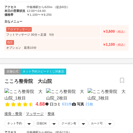
アクセス
中板橋駅から620m （徒歩8分）
本日の営業状況
12:00〜24:00
価格帯
￥1,100〜￥9,250
主なメニュー
アロママッサージ
3,600
￥
（税込）
フットマッサージ 30分＋足湯 5分
指圧
1,100
￥
（税込）
オプション 延長10分
店舗公式
ネット予約スピードくじ対象店
こころ整骨院 大山院
4.68
口コミ
631件
写真
21枚
接骨・整骨
マッサージ
整体
ネット予約
日祝OK
クーポン有
カード可
アクセス
中板橋駅から960m （徒歩12分）