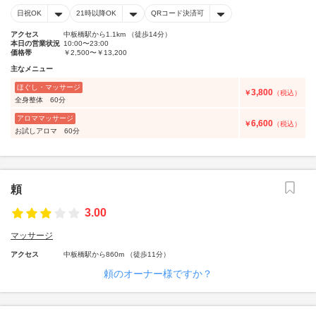
日祝OK
21時以降OK
QRコード決済可
アクセス
中板橋駅から1.1km （徒歩14分）
本日の営業状況
10:00〜23:00
価格帯
￥2,500〜￥13,200
主なメニュー
ほぐし・マッサージ
3,800
￥
（税込）
全身整体 60分
アロママッサージ
6,600
￥
（税込）
お試しアロマ 60分
頼
3.00
マッサージ
アクセス
中板橋駅から860m （徒歩11分）
頼のオーナー様ですか？