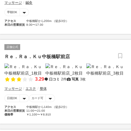
マッサージ
鍼灸
早朝OK
アクセス
中板橋駅から200m （徒歩3分）
本日の営業状況
8:30〜17:30
店舗公式
Ｒｅ．Ｒａ．Ｋｕ中板橋駅前店
3.29
口コミ
2件
写真
3枚
マッサージ
エステ
整体
日祝OK
カード可
アクセス
中板橋駅から140m （徒歩2分）
本日の営業状況
11:00〜21:00
価格帯
￥1,100〜￥8,910