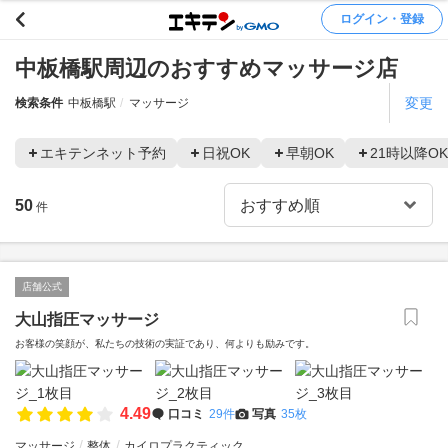
ログイン・登録
中板橋駅周辺のおすすめマッサージ店
変更
検索条件
中板橋駅
マッサージ
エキテンネット予約
日祝OK
早朝OK
21時以降OK
50
件
店舗公式
大山指圧マッサージ
お客様の笑顔が、私たちの技術の実証であり、何よりも励みです。
4.49
口コミ
29件
写真
35枚
マッサージ
整体
カイロプラクティック