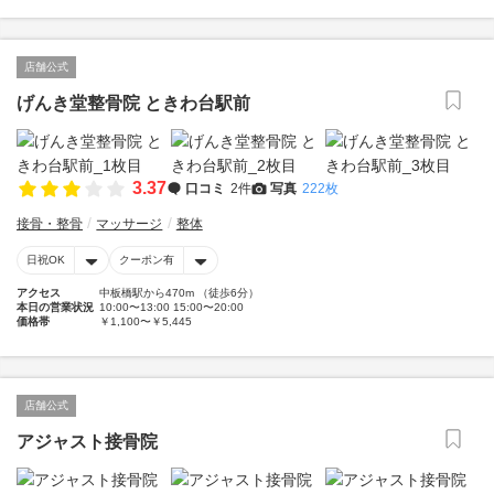
店舗公式
げんき堂整骨院 ときわ台駅前
3.37
口コミ
2件
写真
222枚
接骨・整骨
マッサージ
整体
日祝OK
クーポン有
アクセス
中板橋駅から470m （徒歩6分）
本日の営業状況
10:00〜13:00 15:00〜20:00
価格帯
￥1,100〜￥5,445
店舗公式
アジャスト接骨院