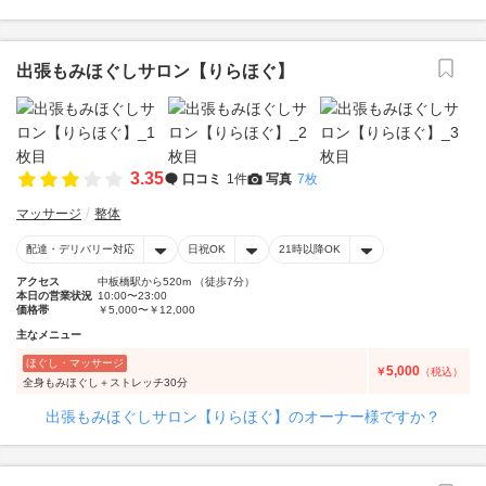
出張もみほぐしサロン【りらほぐ】
3.35
口コミ
1件
写真
7枚
マッサージ
整体
配達・デリバリー対応
日祝OK
21時以降OK
アクセス
中板橋駅から520m （徒歩7分）
本日の営業状況
10:00〜23:00
価格帯
￥5,000〜￥12,000
主なメニュー
ほぐし・マッサージ
5,000
￥
（税込）
全身もみほぐし＋ストレッチ30分
出張もみほぐしサロン【りらほぐ】のオーナー様ですか？