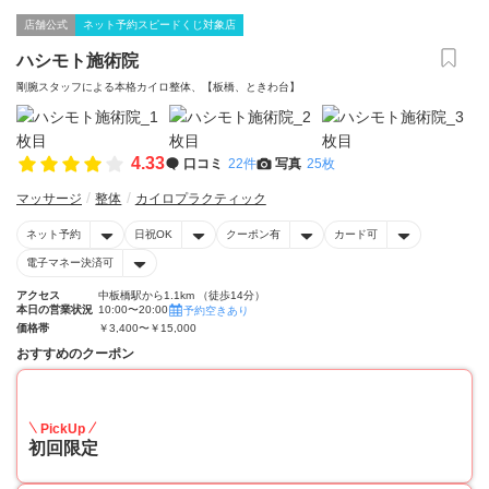
店舗公式
ネット予約スピードくじ対象店
ハシモト施術院
剛腕スタッフによる本格カイロ整体、【板橋、ときわ台】
4.33
口コミ
22件
写真
25枚
マッサージ
整体
カイロプラクティック
ネット予約
日祝OK
クーポン有
カード可
電子マネー決済可
アクセス
中板橋駅から1.1km （徒歩14分）
本日の営業状況
10:00〜20:00
予約空きあり
価格帯
￥3,400〜￥15,000
おすすめのクーポン
25
PickUp
初回限定