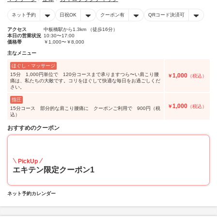
ネット予約
日祝OK
クーポン有
QRコード決済可
アクセス
中板橋駅から1.3km （徒歩16分）
本日の営業状況
10:30〜17:00
価格帯
￥1,000〜￥8,000
主なメニュー
ほぐし・マッサージ
15分 1,000円単位で 120分コースまで承りますつら〜い肩こり腰
1,000
￥
（税込）
痛は、私たちの大敵です。コリをほぐして快適な毎日をお過ごしくだ
さい。
指圧
1,000
￥
（税込）
15分コース 部分的な肩こり腰痛に クーポンご利用で 900円（税
込）
おすすめのクーポン
10
PickUp
エキテン限定クーポン1
ネット予約カレンダー