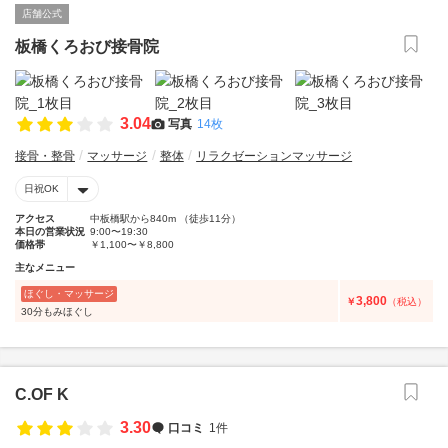
店舗公式
板橋くろおび接骨院
3.04
写真
14枚
接骨・整骨
マッサージ
整体
リラクゼーションマッサージ
日祝OK
アクセス
中板橋駅から840m （徒歩11分）
本日の営業状況
9:00〜19:30
価格帯
￥1,100〜￥8,800
主なメニュー
ほぐし・マッサージ
3,800
￥
（税込）
30分もみほぐし
C.OF K
3.30
口コミ
1件