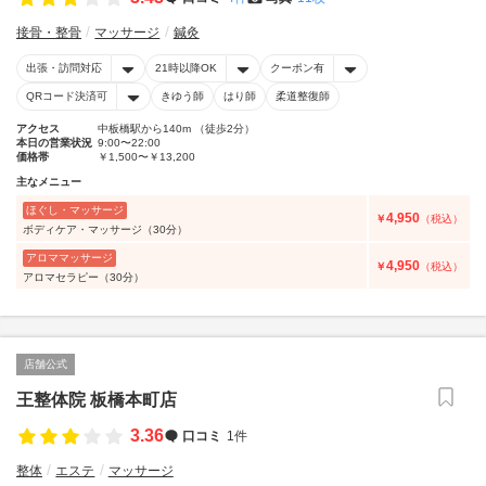
接骨・整骨
マッサージ
鍼灸
出張・訪問対応
21時以降OK
クーポン有
QRコード決済可
きゆう師
はり師
柔道整復師
アクセス
中板橋駅から140m （徒歩2分）
本日の営業状況
9:00〜22:00
価格帯
￥1,500〜￥13,200
主なメニュー
ほぐし・マッサージ
4,950
￥
（税込）
ボディケア・マッサージ（30分）
アロママッサージ
4,950
￥
（税込）
アロマセラピー（30分）
店舗公式
王整体院 板橋本町店
3.36
口コミ
1件
整体
エステ
マッサージ