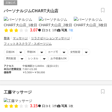
店舗公式
パーソナルジムCHART大山店
3.07
口コミ
1件
写真
7枚
整体
マッサージ
リラクゼーションマッサージ
フィットネスクラブ・スポーツジム
日祝OK
早朝OK
カード可
女性歓迎
男性歓迎
レンタル
お子様連れOK
アクセス
中板橋駅から840m （徒歩11分）
本日の営業状況
7:00〜21:00
価格帯
￥5,500〜￥58,000
工藤マッサージ
3.15
口コミ
1件
写真
1枚