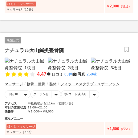
ほぐし・マッサージ
2,000
￥
（税込）
マッサージ（15分）
店舗公式
ナチュラル大山鍼灸整骨院
4.47
口コミ
63件
写真
260枚
マッサージ
接骨・整骨
整体
フィットネスクラブ・スポーツジム
日祝OK
クーポン有
QRコード決済可
アクセス
中板橋駅から1.1km （徒歩14分）
本日の営業状況
11:00〜21:00
価格帯
￥1,000〜￥9,000
主なメニュー
ほぐし・マッサージ
1,500
￥
（税込）
マッサージ｜15分