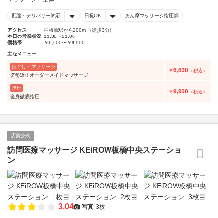
配達・デリバリー対応
日祝OK
あん摩マッサージ指圧師
アクセス
中板橋駅から200m （徒歩3分）
本日の営業状況
11:30〜21:00
価格帯
￥6,600〜￥9,900
主なメニュー
ほぐし・マッサージ
6,600
￥
（税込）
姿勢矯正オーダーメイドマッサージ
指圧
9,900
￥
（税込）
全身徹底指圧
店舗公式
訪問医療マッサージ KEiROW板橋中央ステーショ
ン
3.04
写真
3枚