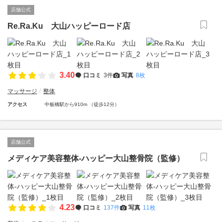
店舗公式
Re.Ra.Ku 大山ハッピーロード店
3.40
口コミ
3件
写真
8枚
マッサージ
整体
アクセス
中板橋駅から910m （徒歩12分）
店舗公式
メディケア美容整体-ハッピー大山整骨院（監修）
4.23
口コミ
137件
写真
11枚