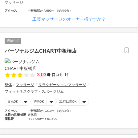
マッサージ
アクセス
中板橋駅から690m （徒歩9分）
工藤マッサージのオーナー様ですか？
店舗公式
パーソナルジムCHART中板橋店
3.03
口コミ
1件
整体
マッサージ
リラクゼーションマッサージ
フィットネスクラブ・スポーツジム
日祝OK
早朝OK
21時以降OK
アクセス
中板橋駅から210m （徒歩3分）
本日の営業状況
定休日
価格帯
￥33,000〜￥61,600