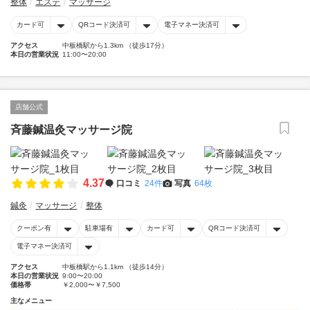
整体
エステ
マッサージ
カード可
QRコード決済可
電子マネー決済可
アクセス
中板橋駅から1.3km （徒歩17分）
本日の営業状況
11:00〜20:00
店舗公式
斉藤鍼温灸マッサージ院
4.37
口コミ
24件
写真
64枚
鍼灸
マッサージ
整体
クーポン有
駐車場有
カード可
QRコード決済可
電子マネー決済可
アクセス
中板橋駅から1.1km （徒歩14分）
本日の営業状況
9:00〜20:00
価格帯
￥2,000〜￥7,500
主なメニュー