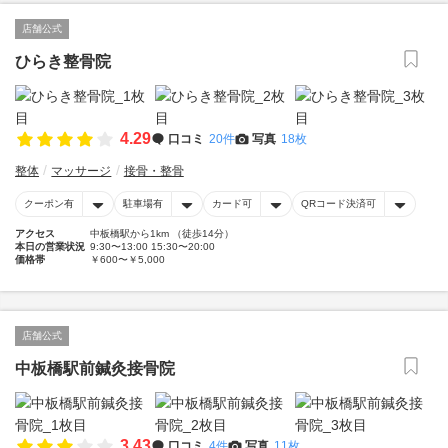
店舗公式
ひらき整骨院
4.29
口コミ
20件
写真
18枚
整体
マッサージ
接骨・整骨
クーポン有
駐車場有
カード可
QRコード決済可
アクセス
中板橋駅から1km （徒歩14分）
本日の営業状況
9:30〜13:00 15:30〜20:00
価格帯
￥600〜￥5,000
店舗公式
中板橋駅前鍼灸接骨院
3.43
口コミ
4件
写真
11枚