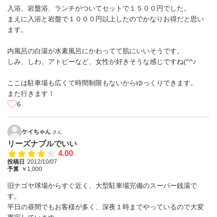
入浴、岩盤浴、ランチがついてセットで１５００円でした。
まえに入浴と岩盤で１０００円以上したのでかなりお得だと思い
ます。
内風呂の白湯が水素風呂にかわってて肌にいいそうです。
しみ、しわ、アトピーなど、女性が好きそうな感じですね(^^♪
ここは駐車場も広くて時間制限もないからゆっくりできます。
また行きます！
6
ケイちゃん
さん
リーズナブルでいい
4.00
投稿日
2012/10/07
予算
￥1,000
旧ナゴヤ球場からすぐ近く、大型駐車場完備のスーパー銭湯で
す。
平日の昼間でもお客様が多く、深夜１時までやっているので大変