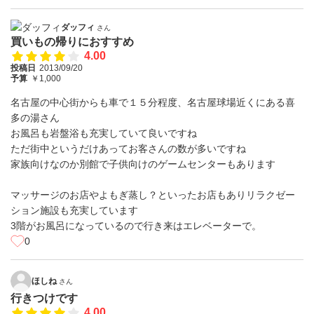
ダッフィ
さん
買いもの帰りにおすすめ
4.00
投稿日
2013/09/20
予算
￥1,000
名古屋の中心街からも車で１５分程度、名古屋球場近くにある喜
多の湯さん
お風呂も岩盤浴も充実していて良いですね
ただ街中というだけあってお客さんの数が多いですね
家族向けなのか別館で子供向けのゲームセンターもあります
マッサージのお店やよもぎ蒸し？といったお店もありリラクゼー
ション施設も充実しています
3階がお風呂になっているので行き来はエレベーターで。
0
ほしね
さん
行きつけです
4.00