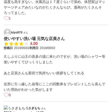
温度も高すぎない。水風呂は１７度ぐらいで深め。休憩室はマッ
サージチェアみたいなのがたくさんならび。漫画がたくさんそ
ろってました。
1
kiyo970
さん
使いやすい洗い場 元気な店員さん
4.00
投稿日
2019/06/02
利用日
2019/06/02
久しぶりに山王の喜多の湯に来たのですが、洗い場のシャワー等
使いやすくてびっくりしました
あと店員さんも親切で気持ちいい挨拶をしてくれる
近所に引っ越した叔母にここの回数券をプレゼントしたら喜んで
いた理由がわかった気がします
0
うさぎもち
さん