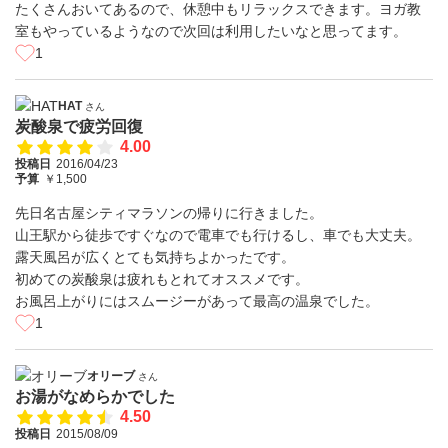
たくさんおいてあるので、休憩中もリラックスできます。ヨガ教
室もやっているようなので次回は利用したいなと思ってます。
1
HAT
さん
炭酸泉で疲労回復
4.00
投稿日
2016/04/23
予算
￥1,500
先日名古屋シティマラソンの帰りに行きました。
山王駅から徒歩ですぐなので電車でも行けるし、車でも大丈夫。
露天風呂が広くとても気持ちよかったです。
初めての炭酸泉は疲れもとれてオススメです。
お風呂上がりにはスムージーがあって最高の温泉でした。
1
オリーブ
さん
お湯がなめらかでした
4.50
投稿日
2015/08/09