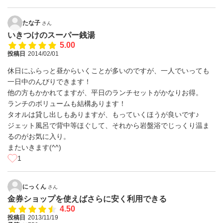
たな子
さん
いきつけのスーパー銭湯
5.00
投稿日
2014/02/01
休日にふらっと昼からいくことが多いのですが、一人でいっても
一日中のんびりできます！
他の方もかかれてますが、平日のランチセットがかなりお得。
ランチのボリュームも結構あります！
タオルは貸し出しもありますが、もっていくほうが良いです♪
ジェット風呂で背中等ほぐして、それから岩盤浴でじっくり温ま
るのがお気に入り。
またいきます(^^)
1
にっくん
さん
金券ショップを使えばさらに安く利用できる
4.50
投稿日
2013/11/19