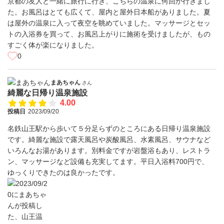
京都の友人と一緒に旅行に行き、こちらの温泉に何回か行きまし
た。お風呂はとても広くて、屋内と屋外日本船がありました。夏
は屋外の温泉に入って夜空を眺めていました。マッサージとセッ
トの入浴券を買って、お風呂上がりに施術を受けましたが、もの
すごく体が楽になりました。
0
まあちゃん
さん
綺麗な日帰り温泉施設
4.00
投稿日
2023/09/20
名鉄山王駅から歩いて５分足らずのところにある日帰り温泉施設
です。綺麗な施設で露天風呂や炭酸風呂、水素風呂、サウナなど
いろんなお湯があります。別料金ですが岩盤浴もあり、レストラ
ン、マッサージなど設備も充実してます。平日入浴料700円で、
ゆっくりできたのは良かったです。