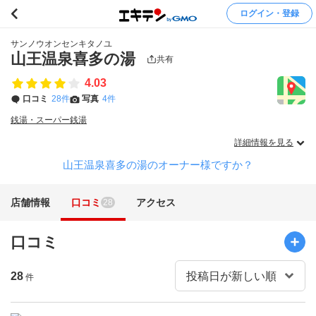
ログイン・登録
サンノウオンセンキタノユ
山王温泉喜多の湯
共有
4.03
口コミ
28件
写真
4件
銭湯・スーパー銭湯
詳細情報を見る
山王温泉喜多の湯のオーナー様ですか？
店舗情報
口コミ
アクセス
28
口コミ
28
件