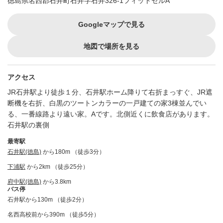
徳島県名西郡石井町石井字石井326-1フィットセルA
Googleマップで見る
地図で場所を見る
アクセス
JR石井駅より徒歩１分、石井駅ホーム降りて右折まっすぐ、JR遮
断機を右折、白黒のツートンカラーの一戸建ての家3棟並んでい
る、一番線路より遠い家。Aです。北側近くに飲食店があります。
石井駅の裏側
最寄駅
石井駅(徳島)
から180m （徒歩3分）
下浦駅
から2km （徒歩25分）
府中駅(徳島)
から3.8km
バス停
石井駅から130m （徒歩2分）
名西高校前から390m （徒歩5分）