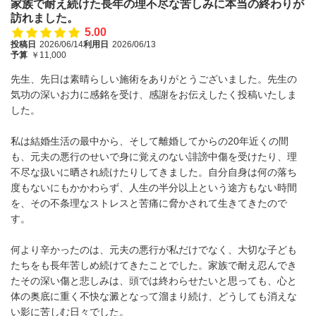
家族で耐え続けた長年の理不尽な苦しみに本当の終わりが
訪れました。
5.00
投稿日
2026/06/14
利用日
2026/06/13
予算
￥11,000
先生、先日は素晴らしい施術をありがとうございました。先生の
気功の深いお力に感銘を受け、感謝をお伝えしたく投稿いたしま
した。
私は結婚生活の最中から、そして離婚してからの20年近くの間
も、元夫の悪行のせいで身に覚えのない誹謗中傷を受けたり、理
不尽な扱いに晒され続けたりしてきました。自分自身は何の落ち
度もないにもかかわらず、人生の半分以上という途方もない時間
を、その不条理なストレスと苦痛に脅かされて生きてきたので
す。
何より辛かったのは、元夫の悪行が私だけでなく、大切な子ども
たちをも長年苦しめ続けてきたことでした。家族で耐え忍んでき
たその深い傷と悲しみは、頭では終わらせたいと思っても、心と
体の奥底に重く不快な澱となって溜まり続け、どうしても消えな
い影に苦しむ日々でした。