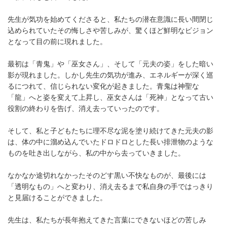
先生が気功を始めてくださると、私たちの潜在意識に長い間閉じ
込められていたその悔しさや苦しみが、驚くほど鮮明なビジョン
となって目の前に現れました。
最初は「青鬼」や「巫女さん」、そして「元夫の姿」をした暗い
影が現れました。しかし先生の気功が進み、エネルギーが深く巡
るにつれて、信じられない変化が起きました。青鬼は神聖な
「龍」へと姿を変えて上昇し、巫女さんは「死神」となって古い
役割の終わりを告げ、消え去っていったのです。
そして、私と子どもたちに理不尽な泥を塗り続けてきた元夫の影
は、体の中に溜め込んでいたドロドロとした長い排泄物のような
ものを吐き出しながら、私の中から去っていきました。
なかなか途切れなかったそのどす黒い不快なものが、最後には
「透明なもの」へと変わり、消え去るまで私自身の手ではっきり
と見届けることができました。
先生は、私たちが長年抱えてきた言葉にできないほどの苦しみ