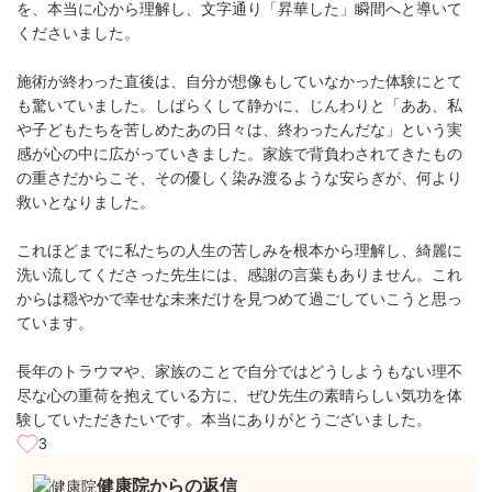
を、本当に心から理解し、文字通り「昇華した」瞬間へと導いて
くださいました。
施術が終わった直後は、自分が想像もしていなかった体験にとて
も驚いていました。しばらくして静かに、じんわりと「ああ、私
や子どもたちを苦しめたあの日々は、終わったんだな」という実
感が心の中に広がっていきました。家族で背負わされてきたもの
の重さだからこそ、その優しく染み渡るような安らぎが、何より
救いとなりました。
これほどまでに私たちの人生の苦しみを根本から理解し、綺麗に
洗い流してくださった先生には、感謝の言葉もありません。これ
からは穏やかで幸せな未来だけを見つめて過ごしていこうと思っ
ています。
長年のトラウマや、家族のことで自分ではどうしようもない理不
尽な心の重荷を抱えている方に、ぜひ先生の素晴らしい気功を体
験していただきたいです。本当にありがとうございました。
3
健康院からの返信