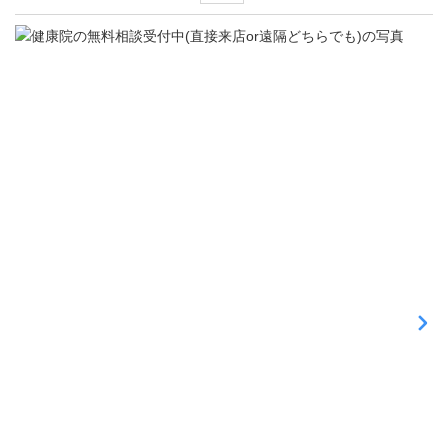
そ
の
他
Pi
無
料
相
談
受
付
中
(
直
接
来
店
o
r
遠
隔