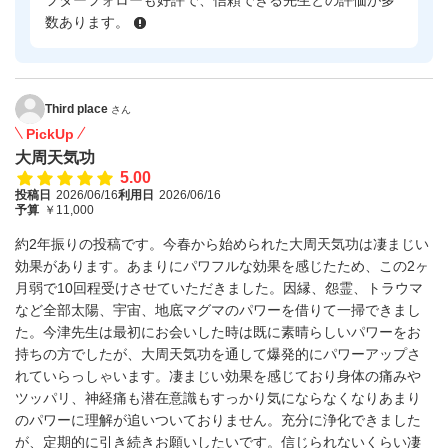
フターフォローも好評で、信頼できる先生との評価が多
数あります。
Third place
さん
PickUp
大周天気功
5.00
投稿日
2026/06/16
利用日
2026/06/16
予算
￥11,000
約2年振りの投稿です。今春から始められた大周天気功は凄まじい
効果があります。あまりにパワフルな効果を感じたため、この2ヶ
月弱で10回程受けさせていただきました。因縁、怨霊、トラウマ
など全部太陽、宇宙、地底マグマのパワーを借りて一掃できまし
た。今津先生は最初にお会いした時は既に素晴らしいパワーをお
持ちの方でしたが、大周天気功を通して爆発的にパワーアップさ
れていらっしゃいます。凄まじい効果を感じており身体の痛みや
ツッパリ、神経痛も潜在意識もすっかり気にならなくなりあまり
のパワーに理解が追いついておりません。充分に浄化できました
が、定期的に引き続きお願いしたいです。信じられないくらい凄