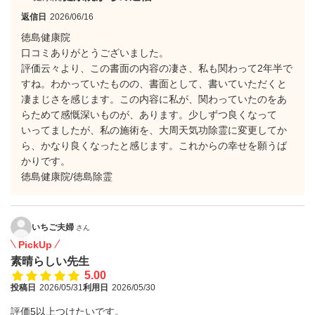
返信日
2026/06/16
徳島健康院
口コミありがとうございました。
評価云々より、この書面の内容の凄さ、私も関わって2年半で
すね。わかっていたものの、書面として、書いていただくと
凄まじさを感じます。この内容に私が、関わっていたのをあ
らためて感慨深いものが、あります。少しずつ良くなって
いってましたが、私の施術を、大周天気功除霊に変更してか
ら、かなり良くなったと感じます。これからの幸せを願うば
かりです。
徳島健康院/徳島除霊
いちご夫婦
さん
PickUp
素晴らしい先生
5.00
投稿日
2026/05/31
利用日
2026/05/30
評価5以上つけたいです。