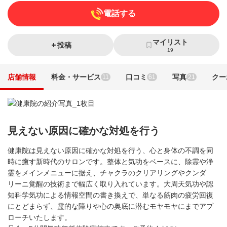
電話する
マイリスト
投稿
19
店舗情報
料金・サービス
口コミ
写真
クー
11
61
21
見えない原因に確かな対処を行う
健康院は見えない原因に確かな対処を行う、心と身体の不調を同
時に癒す新時代のサロンです。整体と気功をベースに、除霊や浄
霊をメインメニューに据え、チャクラのクリアリングやクンダ
リーニ覚醒の技術まで幅広く取り入れています。大周天気功や認
知科学気功による情報空間の書き換えで、単なる筋肉の疲労回復
にとどまらず、霊的な障りや心の奥底に潜むモヤモヤにまでアプ
ローチいたします。