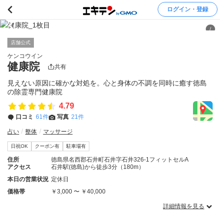
ログイン・登録
/
店舗公式
ケンコウイン
健康院
共有
見えない原因に確かな対処を。心と身体の不調を同時に癒す徳島
の除霊専門健康院
4.79
口コミ
61件
写真
21件
占い
整体
マッサージ
日祝OK
クーポン有
駐車場有
住所
徳島県名西郡石井町石井字石井326-1フィットセルA
アクセス
石井駅(徳島)から徒歩3分（180m）
本日の営業状況
定休日
価格帯
￥3,000 〜 ￥40,000
詳細情報を見る