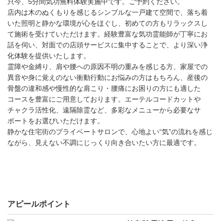
只今、5分間気功無料体験実施中です。ご予約ください。
店内は木のぬくもりを感じるシンプルな一戸建て空間で、落ち着
いた照明と静かな環境が心をほぐし、初めての方もリラックスし
て施術を受けていただけます。経験豊富な気功霊能師が丁寧にお
話を伺い、対面での店頭サービスに集中することで、より深い浄
化体験を提供いたします。
霊障や金縛り、肩や腰への原因不明の重みを感じる方、家屋での
異音や身に覚えのない衝動行動にお悩みの方はもちろん、産後の
骨盤の違和感や慢性的な肩こり・腰痛にお困りの方にも適した
コースを豊富にご用意しております。エーテルコードカットや
チャクラ活性化、遠隔除霊など、多彩なメニューから必要なサ
ポートをお選びいただけます。
静かな住宅街のプライベートサロンで、心地よい“気”の流れを感じ
ながら、見えない不調にじっくり向き合いたい方に最適です。
アピールポイント