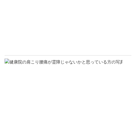
ど
ち
ら
で
も
)
販売
クー
整
体
P
肩
こ
り
腰
痛
が
霊
障