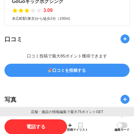
GoGoキックボクシング
3.09
末広町駅(東京)から徒歩2分（100m)
口コミ
口コミ投稿で最大85ポイント獲得できます
口コミを投稿する
写真
店舗・施設の情報編集で最大75ポイントGET
写真投稿で最大35ポイント獲得できます。
電話する
投稿
マイリスト
編集モード
写真を投稿する