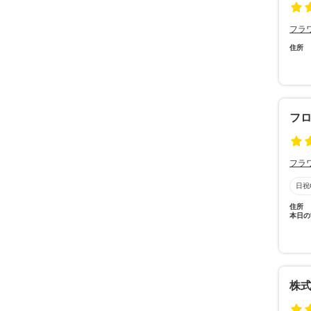
フラ
住所
フロ
フラ
日祝
住所
本日の
株