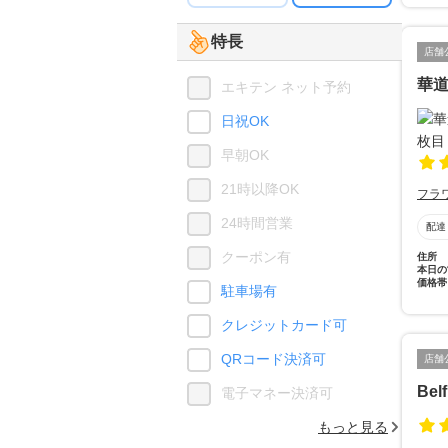
特長
店舗
華道
エキテン ネット予約
日祝OK
早朝OK
21時以降OK
フラ
24時間営業
配達
クーポン有
住所
本日の
価格帯
駐車場有
クレジットカード可
QRコード決済可
店舗
Be
電子マネー決済可
もっと見る