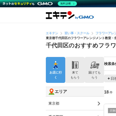
無料診断
エキテン
習い事・スクール
フラワーアレ
東京都千代田区のフラワーアレンジメント教室・
千代田区のおすすめフラ
検索条
お店に行
来て
届けても
く
もらう
らう
日
エリア
18
件
東京都
店舗