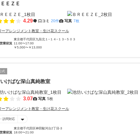
ＲＥＥＺＥ
4.29
口コミ
20件
写真
7枚
ワーアレンジメント教室・生け花スクール
東京都千代田区九段北１−１４−１３−５０３
営業状況
11:00〜17:00
￥5,000〜￥13,000
公式
クール
坊いけばな深山真純教室
3.07
写真
5枚
ワーアレンジメント教室・生け花スクール
・訪問対応
東京都千代田区神田駿河台2丁目-3
営業状況
18:00〜21:00