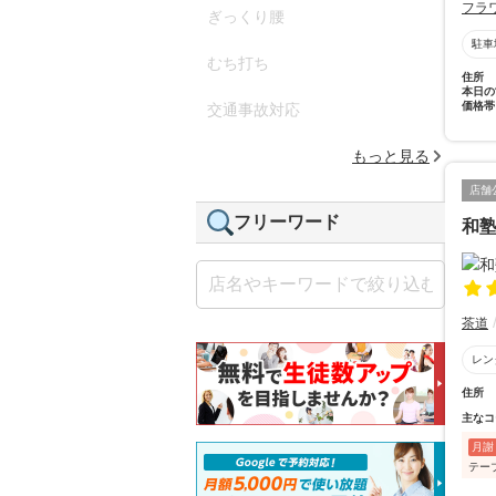
フラ
ぎっくり腰
駐車
むち打ち
住所
本日の
価格帯
交通事故対応
もっと見る
店舗
フリーワード
和
茶道
レン
住所
主なコ
月謝
テー