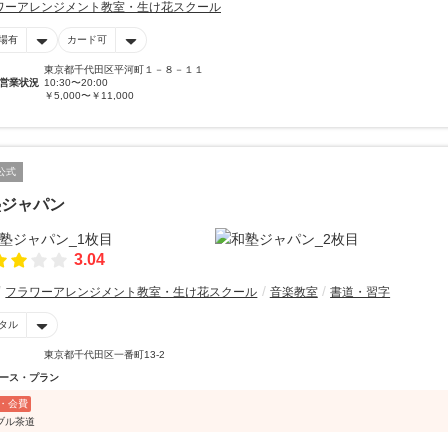
ワーアレンジメント教室・生け花スクール
場有
カード可
東京都千代田区平河町１－８－１１
営業状況
10:30〜20:00
￥5,000〜￥11,000
公式
塾ジャパン
3.04
フラワーアレンジメント教室・生け花スクール
音楽教室
書道・習字
タル
東京都千代田区一番町13-2
ース・プラン
・会費
ブル茶道