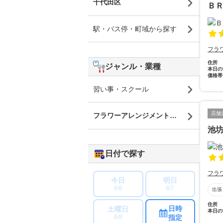
千代田区
Ｂ
駅・バス停・町域から探す
フラ
住所
ジャンル・業種
本日の
価格帯
習い事・スクール
店舗
フラワーアレンジメント教室・生け花ス
池
日付で探す
フラ
今日
明日
8/6
8/7
出張
住所
日時
土曜日
本日の
指定
8/8