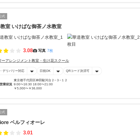
公式
教室 いけばな御茶ノ水教室
3.08
写真
7枚
ワーアレンジメント教室・生け花スクール
・デリバリー対応
日祝OK
QRコード決済可
東京都千代田区神田駿河台２−３−１２
営業状況
9:00〜16:30 18:00〜21:00
￥5,000〜￥36,000
公式
lfiore ベルフィオーレ
3.01