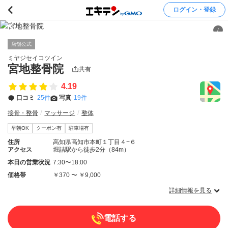
ログイン・登録
/
店舗公式
ミヤジセイコツイン
宮地整骨院
共有
4.19
口コミ
25件
写真
19件
接骨・整骨
マッサージ
整体
早朝OK
クーポン有
駐車場有
住所
高知県高知市本町１丁目４−６
アクセス
堀詰駅から徒歩2分（84m）
本日の営業状況
7:30〜18:00
価格帯
￥370 〜 ￥9,000
詳細情報を見る
電話する