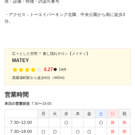
席・設備・特徴・許認可番号
・アクセス：トーエイパーキング北隣、中央公園から南に徒歩3
分。
広々とした空間 ＊ 癒し隠れサロン【メイティ】
MATEY
4.27
18件
菜園場町駅から徒歩6分（460m)
営業時間
本日の営業状況
7:30〜18:00
月
火
水
木
金
土
日
祝
7:30~12:00
休
休
7:30~18:00
休
休