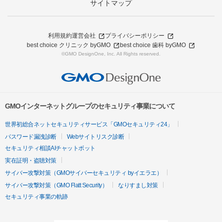
サイトマップ
利用規約
運営会社
プライバシーポリシー
best choice クリニック byGMO
best choice 歯科 byGMO
©GMO DesignOne, Inc. All Rights reserved.
GMOインターネットグループのセキュリティ事業について
世界初総合ネットセキュリティサービス「GMOセキュリティ24」
パスワード漏洩診断
Webサイトリスク診断
セキュリティ相談AIチャットボット
実在証明・盗聴対策
サイバー攻撃対策（GMOサイバーセキュリティ byイエラエ）
サイバー攻撃対策（GMO Flatt Security）
なりすまし対策
セキュリティ事業の軌跡