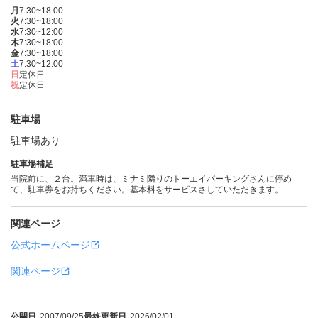
月
7:30~18:00
火
7:30~18:00
水
7:30~12:00
木
7:30~18:00
金
7:30~18:00
土
7:30~12:00
日
定休日
祝
定休日
駐車場
駐車場あり
駐車場補足
当院前に、２台。満車時は、ミナミ隣りのトーエイパーキングさんに停め
て、駐車券をお持ちください。基本料をサービスさしていただきます。
関連ページ
公式ホームページ
関連ページ
公開日
2007/09/25
最終更新日
2026/02/01