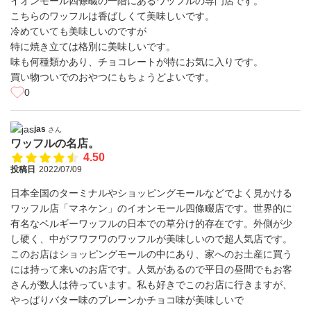
イオンモール四條畷の一階にあるワッフルの専門店です。
こちらのワッフルは香ばしくて美味しいです。
冷めていても美味しいのですが
特に焼き立ては格別に美味しいです。
味も何種類かあり、チョコレートが特にお気に入りです。
買い物ついでのおやつにもちょうどよいです。
0
jas
さん
ワッフルの名店。
4.50
投稿日
2022/07/09
日本全国のターミナルやショッピングモールなどでよく見かける
ワッフル店「マネケン」のイオンモール四條畷店です。世界的に
有名なベルギーワッフルの日本での草分け的存在です。外側が少
し硬く、中がフワフワのワッフルが美味しいので超人気店です。
このお店はショッピングモールの中にあり、家へのお土産に買う
には持って来いのお店です。人気があるので平日の昼間でもお客
さんが数人は待っています。私も好きでこのお店に行きますが、
やっぱりバター味のプレーンかチョコ味が美味しいで