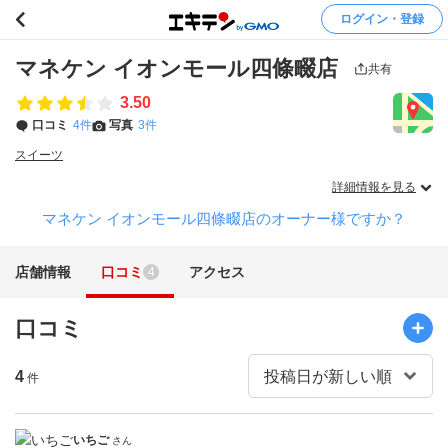
ログイン・登録
マネケン イオンモール四條畷店
共有
3.50
口コミ
4件
写真
3件
スイーツ
詳細情報を見る
マネケン イオンモール四條畷店のオーナー様ですか？
店舗情報
口コミ
アクセス
4
口コミ
4
件
いちご
さん