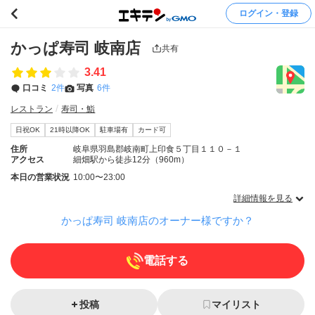
ログイン・登録
かっぱ寿司 岐南店
共有
3.41
口コミ
2件
写真
6件
レストラン
寿司・鮨
日祝OK
21時以降OK
駐車場有
カード可
住所
岐阜県羽島郡岐南町上印食５丁目１１０－１
アクセス
細畑駅から徒歩12分（960m）
本日の営業状況
10:00〜23:00
詳細情報を見る
かっぱ寿司 岐南店のオーナー様ですか？
電話する
投稿
マイリスト