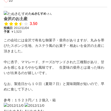
10
たぬきむすめ
さん
金沢のお土産
3.50
投稿日
2012/11/04
予算
￥1,523
この会社には金沢で有名な御菓子・柴舟がありますが、丸みを帯
びたスポンジ生地、カステラ風のお菓子・相あいを金沢の土産に
頂きました。
中に杏子、ママレード、チーズがサンドされた三種類があり、甘
みを感じるまろやかな風味です。 生姜味の柴舟とは違った味わ
いが出来るのが嬉しいです。
なお、製造日から１０日（夏期７日）と賞味期限が短いので、早
めに食して下さい。
参考：１５２３円／１２個入・箱