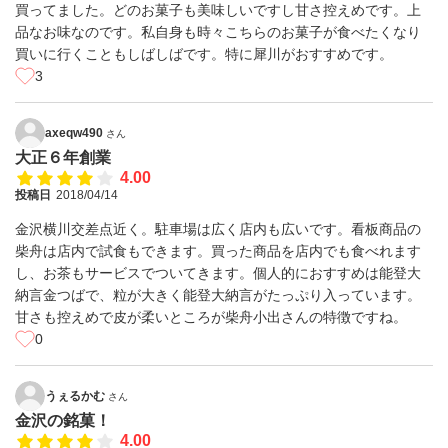
買ってました。どのお菓子も美味しいですし甘さ控えめです。上
品なお味なのです。私自身も時々こちらのお菓子が食べたくなり
買いに行くこともしばしばです。特に犀川がおすすめです。
3
axeqw490
さん
大正６年創業
4.00
投稿日
2018/04/14
金沢横川交差点近く。駐車場は広く店内も広いです。看板商品の
柴舟は店内で試食もできます。買った商品を店内でも食べれます
し、お茶もサービスでついてきます。個人的におすすめは能登大
納言金つばで、粒が大きく能登大納言がたっぷり入っています。
甘さも控えめで皮が柔いところが柴舟小出さんの特徴ですね。
0
うぇるかむ
さん
金沢の銘菓！
4.00