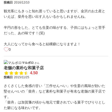
投稿日
2016/12/10
観光客にもきっと知れ渡っていると思いますが、金沢のお土産と
いえば、柴舟を思い出す人もいるかもしれませんね。
半円の形をした、とても生姜の味がする、子供にはちょっと苦手
だった、あの味です！(笑)
大人になってから食べると結構癖になりますよ！
0
マルボロ
さん
老舗の素朴な和菓子店
4.50
投稿日
2015/11/25
さくさくした食感の甘い「三作せんべい」や生姜の風味が効いた
堅せんべいの「柴舟」など素朴な和菓子が有名な老舗の菓子店で
す。
「柴舟」は加賀藩の頃から地元で愛されている菓子でぴりりとし
た癖になる味わいです。