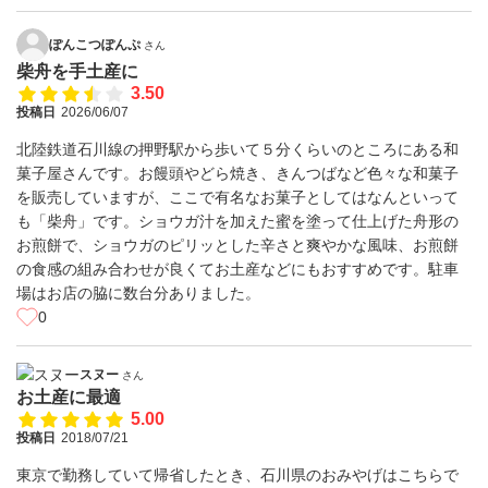
ぽんこつぽんぷ
さん
柴舟を手土産に
3.50
投稿日
2026/06/07
北陸鉄道石川線の押野駅から歩いて５分くらいのところにある和
菓子屋さんです。お饅頭やどら焼き、きんつばなど色々な和菓子
を販売していますが、ここで有名なお菓子としてはなんといって
も「柴舟」です。ショウガ汁を加えた蜜を塗って仕上げた舟形の
お煎餅で、ショウガのピリッとした辛さと爽やかな風味、お煎餅
の食感の組み合わせが良くてお土産などにもおすすめです。駐車
場はお店の脇に数台分ありました。
0
スヌー
さん
お土産に最適
5.00
投稿日
2018/07/21
東京で勤務していて帰省したとき、石川県のおみやげはこちらで