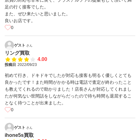
店員の対応も非常に良く、プラスアルファの提案もして頂いて満
足の行く接客でした。
また、ぜひ来たいと思いました。
良いお店です。
0
ゲスト
さん
リング買取
4.00
投稿日
2022/09/23
初めて行き、ドキドキでしたが対応も接客も明るく優しくとても
良かったです！また時間がかかる時は電話で査定が終わったこと
も教えてくれるので助かりました！店長さんが対応してくれまし
たが何気ない世間話をしながらだったので待ち時間も退屈するこ
となく待つことが出来ました。
0
ゲスト
さん
ihone5s買取