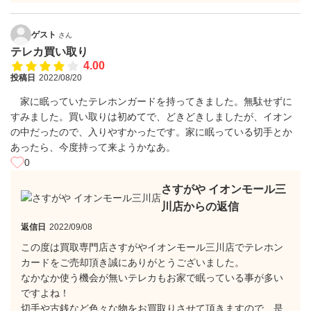
ゲスト
さん
テレカ買い取り
4.00
投稿日
2022/08/20
家に眠っていたテレホンガードを持ってきました。無駄せずに
すみました。買い取りは初めてで、どきどきしましたが、イオン
の中だったので、入りやすかったです。家に眠っている切手とか
あったら、今度持って来ようかなあ。
0
さすがや イオンモール三
川店からの返信
返信日
2022/09/08
この度は買取専門店さすがやイオンモール三川店でテレホン
カードをご売却頂き誠にありがとうございました。
なかなか使う機会が無いテレカもお家で眠っている事が多い
ですよね！
切手や古銭など色々な物をお買取りさせて頂きますので、是