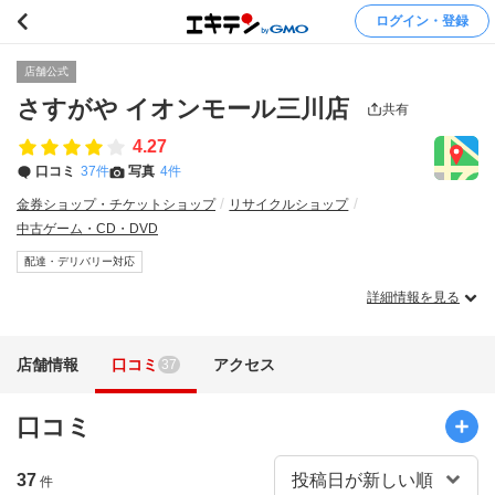
ログイン・登録
店舗公式
さすがや イオンモール三川店
共有
4.27
口コミ
37件
写真
4件
金券ショップ・チケットショップ
リサイクルショップ
中古ゲーム・CD・DVD
配達・デリバリー対応
詳細情報を見る
店舗情報
口コミ
アクセス
37
口コミ
37
件