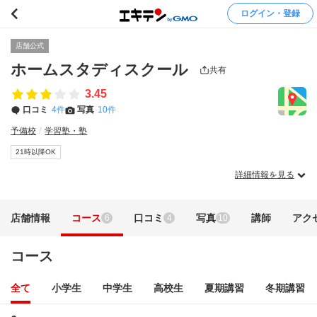
ログイン・登録
店舗公式
ホームスタディスクール
共有
3.45
口コミ
4件
写真
10件
予備校
学習塾・塾
21時以降OK
詳細情報を見る
店舗情報
コース
口コミ
写真
講師
アク
6
4
10
コース
全て
小学生
中学生
高校生
夏期講習
冬期講習