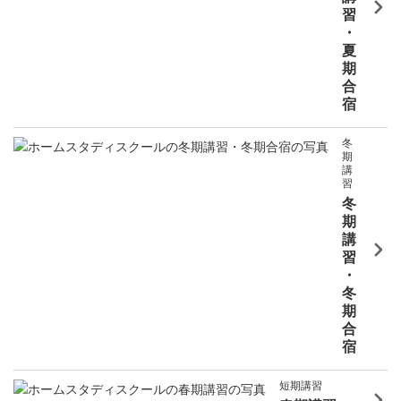
習
・
夏
期
合
宿
冬
期
講
習
冬
期
講
習
・
冬
期
合
宿
短期講習