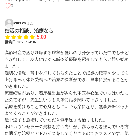
0
kurako
さん
妊活の相談、治療なら
5.00
投稿日
2023/09/06
高齢出産であり妊娠する確率が低いのは分かっていた中でも子ど
もが欲しく、友人にはぐみ鍼灸治療院を紹介してもらい通い始め
ました。
適切な情報、背中を押してもらえたことで妊娠の確率を少しでも
上げるべく体外受精への治療の決断ができ、無事に授かることが
できました。
流産経験があり、着床後出血がみられ不安や心配でいっぱいだっ
たのですが、先生はいつも真摯に話を聞いて下さりました。
治療を受けることで心身ともにいつも楽になり、無事妊娠10ヶ月
までくることができました。
途中逆子も施術していただき無事逆子も治りました。
不妊カウンセラーの資格を持つ先生が、赤ちゃんを望んでいる方
に適切な治療とアドバイスをしてくださるのでおススメです。気