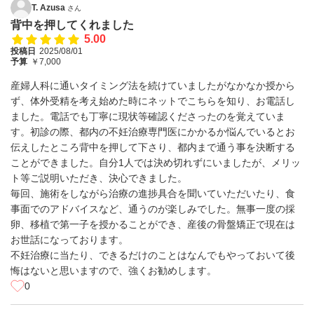
T. Azusa
さん
背中を押してくれました
5.00
投稿日
2025/08/01
予算
￥7,000
産婦人科に通いタイミング法を続けていましたがなかなか授から
ず、体外受精を考え始めた時にネットでこちらを知り、お電話し
ました。電話でも丁寧に現状等確認くださったのを覚えていま
す。初診の際、都内の不妊治療専門医にかかるか悩んでいるとお
伝えしたところ背中を押して下さり、都内まで通う事を決断する
ことができました。自分1人では決め切れずにいましたが、メリッ
ト等ご説明いただき、決心できました。
毎回、施術をしながら治療の進捗具合を聞いていただいたり、食
事面でのアドバイスなど、通うのが楽しみでした。無事一度の採
卵、移植で第一子を授かることができ、産後の骨盤矯正で現在は
お世話になっております。
不妊治療に当たり、できるだけのことはなんでもやっておいて後
悔はないと思いますので、強くお勧めします。
0