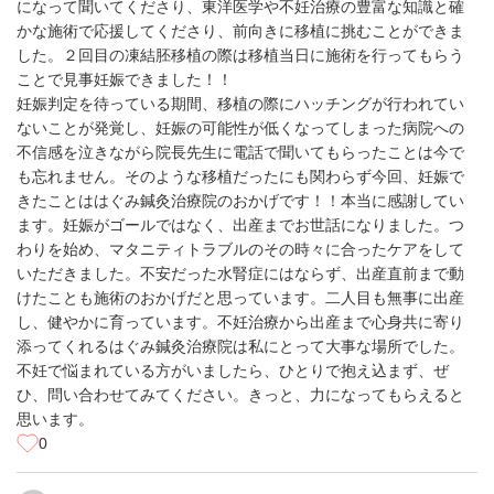
になって聞いてくださり、東洋医学や不妊治療の豊富な知識と確
かな施術で応援してくださり、前向きに移植に挑むことができま
した。２回目の凍結胚移植の際は移植当日に施術を行ってもらう
ことで見事妊娠できました！！
妊娠判定を待っている期間、移植の際にハッチングが行われてい
ないことが発覚し、妊娠の可能性が低くなってしまった病院への
不信感を泣きながら院長先生に電話で聞いてもらったことは今で
も忘れません。そのような移植だったにも関わらず今回、妊娠で
きたことははぐみ鍼灸治療院のおかげです！！本当に感謝してい
ます。妊娠がゴールではなく、出産までお世話になりました。つ
わりを始め、マタニティトラブルのその時々に合ったケアをして
いただきました。不安だった水腎症にはならず、出産直前まで動
けたことも施術のおかげだと思っています。二人目も無事に出産
し、健やかに育っています。不妊治療から出産まで心身共に寄り
添ってくれるはぐみ鍼灸治療院は私にとって大事な場所でした。
不妊で悩まれている方がいましたら、ひとりで抱え込まず、ぜ
ひ、問い合わせてみてください。きっと、力になってもらえると
思います。
0