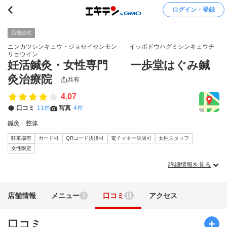
ログイン・登録
店舗公式
ニンカツシンキュウ・ジョセイセンモン イッポドウハグミシンキュウチ
リョウイン
妊活鍼灸・女性専門 一歩堂はぐみ鍼
灸治療院
共有
4.07
口コミ
11件
写真
4件
鍼灸
整体
駐車場有
カード可
QRコード決済可
電子マネー決済可
女性スタッフ
女性限定
詳細情報を見る
店舗情報
メニュー
口コミ
アクセス
3
11
口コミ