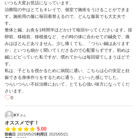
いつも大変お世話になっています。
治療院の中はとてもキレイで、個室で施術をうけることができま
す。施術用の服に毎回着替えるので、どんな服装でも大丈夫で
す。
整体と鍼、お灸を1時間半ほどかけて毎回やってくださいます。採
卵前、移植前、移植後など、その時の体に合わせての鍼灸で、痛
みはほとんどありません。少し痛くても、「つらい鍼はあります
か」といつも細かく聞いてくださるので心配要らずです。初めは
鍼にビビっていた私ですが、慣れてからは毎回寝てしまうほどで
す。
私は、子どもを授かるために病院に通い、こちらは心の安定と妊
娠できる身体作りをするために通う、といった感じでした。
つらいつらい不妊治療において、とても心強い味方になってくだ
さいます。
0
KY
さん
オススメです！
5.00
投稿日
2025/05/29
利用日
2025/05/21