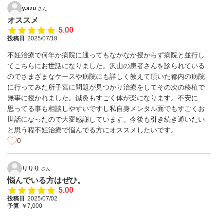
y.azu
さん
オススメ
5.00
投稿日
2025/07/18
不妊治療で何年か病院に通ってもなかなか授からず病院と並行し
てこちらにお世話になりました。沢山の患者さんを診られている
のでさまざまなケースや病院にも詳しく教えて頂いた都内の病院
に行ってみた所子宮に問題が見つかり治療をしてその次の移植で
無事に授かれました。鍼灸もすごく体が楽になります。不安に
思ってる事も相談しやすいですし私自身メンタル面でもすごくお
世話になったので大変感謝しています。今後も引き続き通いたい
と思う程不妊治療で悩んでる方にオススメしたいです。
0
りりり
さん
悩んでいる方はぜひ。
5.00
投稿日
2025/07/02
予算
￥7,000