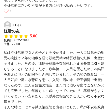
もたくさん聞いていただきました。
不妊治療に迷いや不安がある方にぜひお勧めしたいです。
0
TTT
さん
妊活の友
5.00
投稿日
2025/09/18
予算
￥7,000
私は不妊治療で２人の子どもを授かりました。一人目は県外の地
元の病院で２年の治療を経て顕微受精凍結胚移植で妊娠・出産に
至りました。その後、凍結受精胚を数個残したまま長野に引っ越
しすることになりましたが、数年後、二人目を望むため、凍結胚
を迎えに地元の病院を行き来していました。その頃の悩みは、一
人目妊娠中期に水腎症を患い、入院生活の末、帝王切開で出産に
なったので、二人目妊娠の場合、また同じ症状が出てこないかと
ても不安でした。年齢も４１歳になっていたので、移植がうまく
いくかという不安もあり、夫以外に相談できる人がいなく不安な
毎日でした。
そんな時に、はぐみ鍼灸治療院と出会いました。私の不安を親身