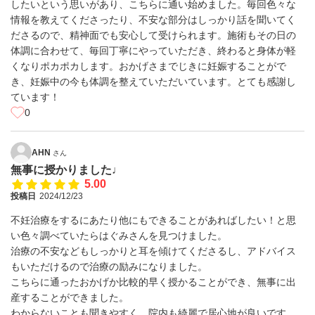
したいという思いがあり、こちらに通い始めました。毎回色々な
情報を教えてくださったり、不安な部分はしっかり話を聞いてく
ださるので、精神面でも安心して受けられます。施術もその日の
体調に合わせて、毎回丁寧にやっていただき、終わると身体が軽
くなりポカポカします。おかげさまでじきに妊娠することがで
き、妊娠中の今も体調を整えていただいています。とても感謝し
ています！
0
AHN
さん
無事に授かりました♩
5.00
投稿日
2024/12/23
不妊治療をするにあたり他にもできることがあればしたい！と思
い色々調べていたらはぐみさんを見つけました。
治療の不安などもしっかりと耳を傾けてくださるし、アドバイス
もいただけるので治療の励みになりました。
こちらに通ったおかげか比較的早く授かることができ、無事に出
産することができました。
わからないことも聞きやすく、院内も綺麗で居心地が良いです。