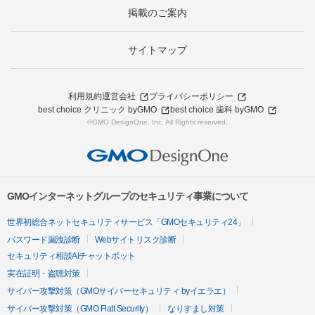
掲載のご案内
サイトマップ
利用規約
運営会社
プライバシーポリシー
best choice クリニック byGMO
best choice 歯科 byGMO
©GMO DesignOne, Inc. All Rights reserved.
GMOインターネットグループのセキュリティ事業について
世界初総合ネットセキュリティサービス「GMOセキュリティ24」
パスワード漏洩診断
Webサイトリスク診断
セキュリティ相談AIチャットボット
実在証明・盗聴対策
サイバー攻撃対策（GMOサイバーセキュリティ byイエラエ）
サイバー攻撃対策（GMO Flatt Security）
なりすまし対策