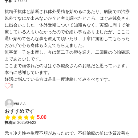
予算
￥7,000
抗精子抗体と診断され体外受精を始めるにあたり、病院での治療
以外でなにか出来ないか？と考え調べたところ、はぐみ鍼灸さん
に出会いました！体外受精について知識もなく、実際に周りで治
療している人もいなかったので心細い事もありましたが、ここに
通い始めて色んな事を教えて頂いたり、丁寧に施術してもらった
おかげで心も身体も支えてもらえました。
無事第一子を出産し、今は第二子の卵を迎え、二回目の心拍確認
まであと少しです。
ここまで頑張れたのははぐみ鍼灸さんのお陰だと思っています。
本当に感謝しています。
妊活に悩んでいる方は是非一度連絡してみるべきです。
0
yui
さん
おすすめです
5.00
投稿日
2025/04/22
元々冷え性や生理不順があったので、不妊治療の前に体質改善を