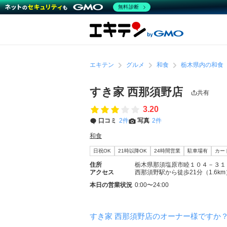
無料診断
エキテン
グルメ
和食
栃木県内の和食
すき家 西那須野店
共有
3.20
口コミ
2件
写真
2件
和食
日祝OK
21時以降OK
24時間営業
駐車場有
カー
住所
栃木県那須塩原市睦１０４－３１
アクセス
西那須野駅から徒歩21分（1.6km
本日の営業状況
0:00〜24:00
すき家 西那須野店のオーナー様ですか