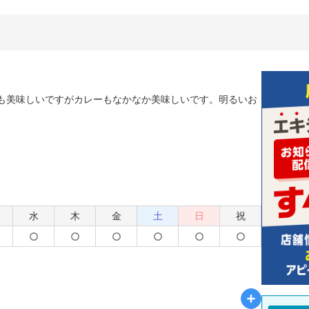
も美味しいですがカレーもなかなか美味しいです。明るいお
水
木
金
土
日
祝