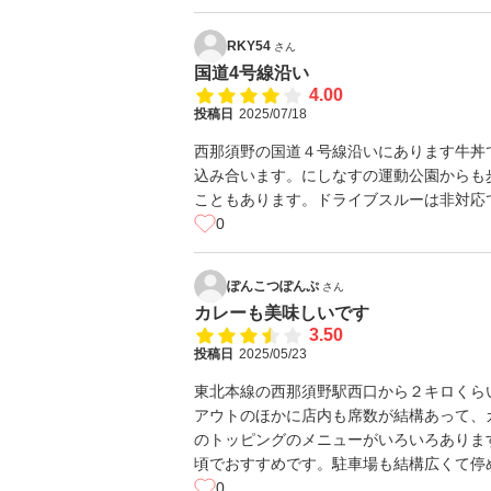
RKY54
さん
国道4号線沿い
4.00
投稿日
2025/07/18
西那須野の国道４号線沿いにあります牛丼
込み合います。にしなすの運動公園からも
こともあります。ドライブスルーは非対応
0
ぽんこつぽんぷ
さん
カレーも美味しいです
3.50
投稿日
2025/05/23
東北本線の西那須野駅西口から２キロくら
アウトのほかに店内も席数が結構あって、
のトッピングのメニューがいろいろありま
頃でおすすめです。駐車場も結構広くて停
0