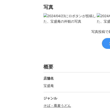
写真
写真投稿で
概要
店舗名
宝盛庵
ジャンル
そば・蕎麦
うどん