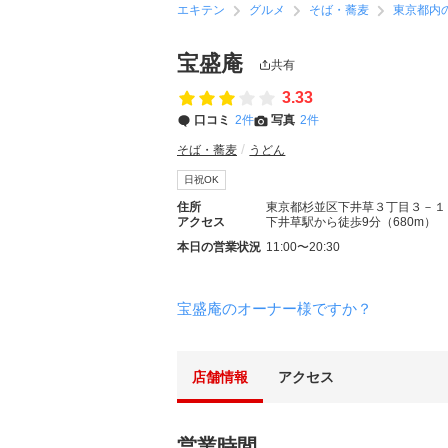
エキテン
グルメ
そば・蕎麦
東京都内
宝盛庵
共有
3.33
口コミ
2件
写真
2件
そば・蕎麦
うどん
日祝OK
住所
東京都杉並区下井草３丁目３－１
アクセス
下井草駅から徒歩9分（680m）
本日の営業状況
11:00〜20:30
宝盛庵のオーナー様ですか？
店舗情報
アクセス
営業時間