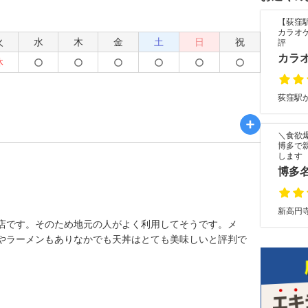
【荻窪
カラオ
火
水
木
金
土
日
祝
評
カラオ
休
荻窪駅か
＼食欲
博多で
します
博多
新高円寺
店です。そのため地元の人がよく利用してそうです。メ
やラーメンもありなかでも天丼はとても美味しいと評判で