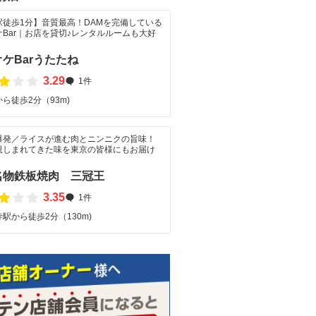
駅徒歩1分】音質最高！DAMを完備している
ケBar｜お店を貸切♪レンタルルームも大好
ケBarうたたね
3.29
1件
ら徒歩2分（93m)
爆発／ライスが進む肉とニンニクの旨味！
親しまれてきた味を東京の皆様にもお届け
名物鉄板焼肉 三冠王
3.35
1件
駅から徒歩2分（130m)