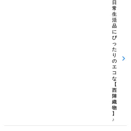
日
常
生
活
品
に
ぴ
っ
た
り
の
エ
コ
な
【
西
陣
織
物
】
♪