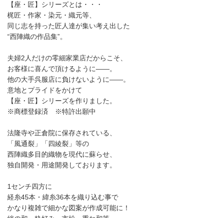
【座・匠】シリーズとは・・・
梶匠・作家・染元・織元等、
同じ志を持った匠人達が集い考え出した
“西陣織の作品集”。
夫婦2人だけの零細家業店だからこそ、
お客様に喜んで頂けるように――。
他の大手呉服店に負けないように――。
意地とプライドをかけて
【座・匠】シリーズを作りました。
※商標登録済 ※特許出願中
法隆寺や正倉院に保存されている、
「風通裂」「四綾裂」等の
西陣織多目的織物を現代に蘇らせ、
独自開発・用途開発しております。
1センチ四方に
経糸45本・緯糸36本を織り込む事で
かなり複雑で細かな図案が作成可能に！