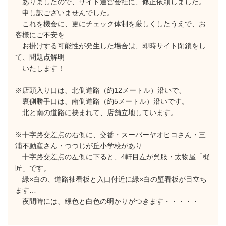
ありましたので、サイト運営会社に、修正依頼しました。
申し訳ございませんでした。
これを機会に、更にチェック体制を厳しくしたうえで、お
客様にご不安を
お掛けする可能性が発生した場合は、即時サイト閉鎖をし
て、問題点解明
いたします！
※店頭入り口は、北側道路（約12メートル）沿いで、
裏側勝手口は、南側道路（約5メートル）沿いです。
北と南の道路に挟まれて、店舗立地しています。
※十字路交差点の右側に、交番・スーパーヤオヒコさん・三
浦不動産さん・つつじが丘小学校があり
十字路交差点の左側に下ると、4軒目左が呉服・太物屋「梶
匠」です。
緑×白の、道路袖看板と入口付近に緑×白の壁看板が目立ち
ます…
夜間時には、緑色と白色の明かりがつきます・・・・・