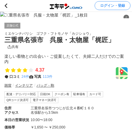
ログイン・登録
/
店舗公式
ミエケンナバリシ ゴフク・フトモノヤ「カジショウ」
三重県名張市 呉服・太物屋「梶匠」
共有
楽しい着物との出会い・ご提案したくて、夫婦二人だけでのご案
内
4.37
口コミ
24件
写真
113件
雑貨
インテリア
バッグ・鞄
配達・デリバリー対応
日祝OK
クーポン有
駐車場有
カード可
QRコード決済可
電子マネー決済可
住所
三重県名張市つつじが丘北４番町１６０
アクセス
名張駅から3.5km
本日の営業状況
10:00〜18:00
価格帯
￥1,650 〜 ￥250,000