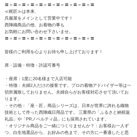
〓＝〓＝〓＝〓＝〓＝〓＝〓＝〓＝〓＝〓＝〓
≪梶匠≫は本来、
呉服屋をメインとして営業中です！
西陣織商品の他、お着物の事も
お気軽にお問い合わせ下さいませ。
〓＝〓＝〓＝〓＝〓＝〓＝〓＝〓＝〓＝〓＝〓
皆様のご利用を心よりお待ち申し上げております！
席・設備・特徴・許認可番号
・座席：1度に20名様まで入店可能
・特徴：夫婦2人だけの接客です。プロの着物アドバイザー等は一
切所属致しておりません。夫婦自らがお客様対応させて頂いてお
ります。
・その他：「座・匠」商品シリーズは、日本が世界に誇れる織物
技術として作った西陣織日用品です。 三重県の「ふるさと納税返
礼品」や「PRノベルティ品」にも採用されています。
・オリジナル商品をご一緒につくりませんか？：お客様お一人ず
つ、白生地選品から、お好みの色まで、その方に一番適したと思