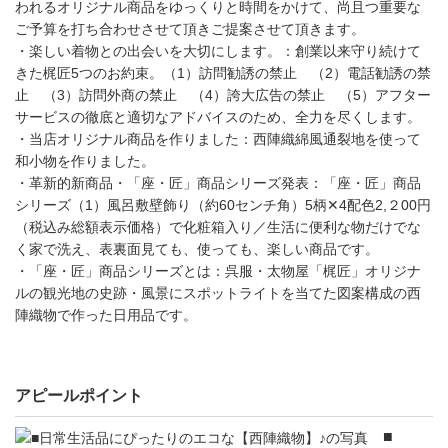
われるオリジナル商品をゆっくりと時間をかけて、尚且つ重要な
ご予算を打ち合わせさせて頂きご提案させて頂きます。
・楽しい着物との出会いを大切にします。：創業以来守り続けて
きた梶匠5つのお約束。（1）訪問勧誘の禁止 （2）電話勧誘の禁
止 （3）訪問外商の禁止 （4）誇大広告の禁止 （5）アフター
サービスの徹底と適切なアドバイスのため、全力を尽くします。
・当店オリジナル商品を作りました：西陣織綿風通裂地を使って
和小物を作りました。
・革新的新商品・「座・匠」商品シリーズ発表：「座・匠」商品
シリーズ（1）風呂敷壁飾り（約60センチ角）5柄✕4配色2,２00円
（税込み総額表示価格）で化粧箱入り／生活に便利な物だけでな
く家で洗え、表裏面見ても、使っても、楽しい商品です。
・「座・匠」商品シリーズとは：呉服・太物屋「梶匠」オリジナ
ルの観光地の史跡・風景にスポットライトを当てた図案構成の西
陣織物で作った日用品です。
アピールポイント
■