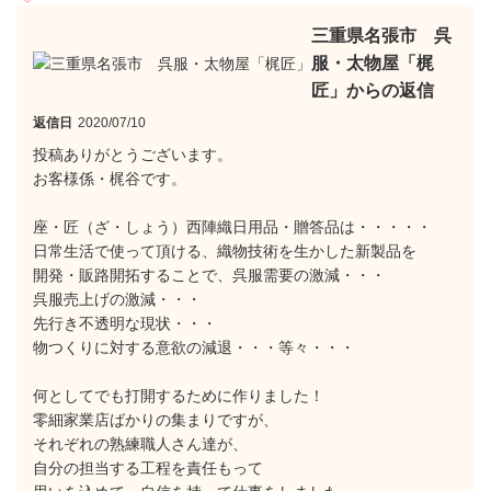
三重県名張市 呉
服・太物屋「梶
匠」からの返信
返信日
2020/07/10
投稿ありがとうございます。
お客様係・梶谷です。
座・匠（ざ・しょう）西陣織日用品・贈答品は・・・・・
日常生活で使って頂ける、織物技術を生かした新製品を
開発・販路開拓することで、呉服需要の激減・・・
呉服売上げの激減・・・
先行き不透明な現状・・・
物つくりに対する意欲の減退・・・等々・・・
何としてでも打開するために作りました！
零細家業店ばかりの集まりですが、
それぞれの熟練職人さん達が、
自分の担当する工程を責任もって