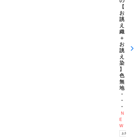
の
【
お
誂
え
織
＋
お
誂
え
染
】
色
無
地
・
・
・
N
E
W
お知らせ