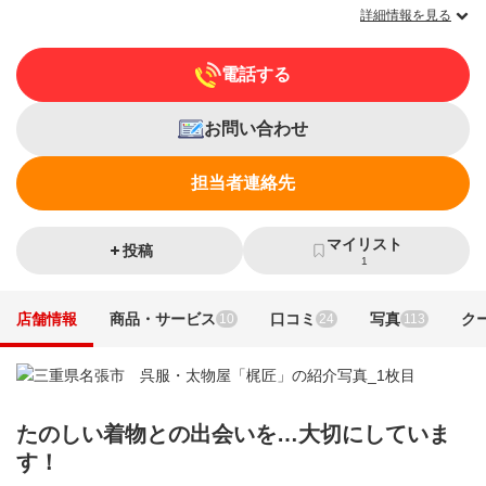
詳細情報を見る
電話する
お問い合わせ
担当者連絡先
マイリスト
投稿
1
店舗情報
商品・サービス
口コミ
写真
ク
10
24
113
たのしい着物との出会いを…大切にしていま
す！