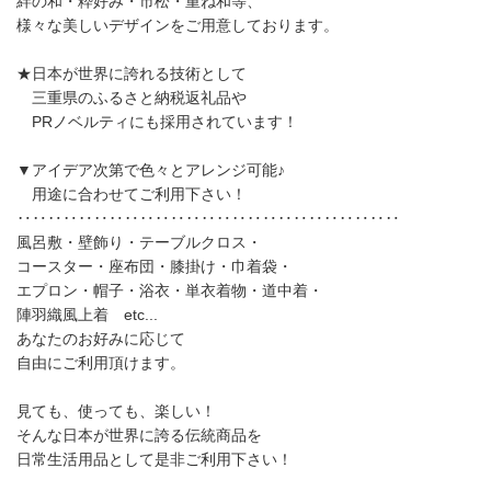
絆の和・粋好み・市松・重ね和等、
様々な美しいデザインをご用意しております。
★日本が世界に誇れる技術として
三重県のふるさと納税返礼品や
PRノベルティにも採用されています！
▼アイデア次第で色々とアレンジ可能♪
用途に合わせてご利用下さい！
‥‥‥‥‥‥‥‥‥‥‥‥‥‥‥‥‥‥‥‥‥‥‥‥‥
風呂敷・壁飾り・テーブルクロス・
コースター・座布団・膝掛け・巾着袋・
エプロン・帽子・浴衣・単衣着物・道中着・
陣羽織風上着 etc...
あなたのお好みに応じて
自由にご利用頂けます。
見ても、使っても、楽しい！
そんな日本が世界に誇る伝統商品を
日常生活用品として是非ご利用下さい！