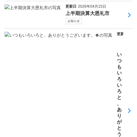
更新日
2026年04月15日
上半期決算大恩礼市
お知らせ
更新日
202
年0
月0
日
い
つ
も
い
ろ
い
ろ
と
、
あ
り
が
と
う