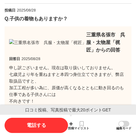
投稿日
2025/08/28
Q.
子供の着物もありますか？
三重県名張市 呉
服・太物屋「梶
匠」からの回答
回答日
2025/08/28
申し訳ございません。現在は取り扱いしておりません。
七歳児より年を重ねますと本四つ身仕立てできますが、弊店
取扱品ですと、
加工工程が多い為に、原価が高くなるとともに動き回るのも
仕事である子供さんには
不向きです！
しけ引き染・箔置き・京刺繡等々の加工工程問題状況から判
口コミ投稿、写真投稿で最大20ポイントGET
断しまして、
弊店取扱品は、子供さんには店主としてはお勧めできませ
電話する
ん。
投稿
マイリスト
編集モード