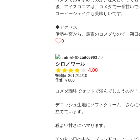
後、アイスココアは、コメダで一番甘いで
コーヒーシェイクも美味しいです。
◆アクセス
伊勢神宮から、最寄のコメダなので、朔日
0
caito5963
さん
シロノワール
4.00
投稿日
2012/11/10
予算
￥800
コメダ珈琲でセットで頼んでしまうのが「
デニッシュ生地にソフトクリーム、さらに
立てています。
程よい甘さにハマります。
その甘い口の中を「ブレンドコーヒー」で