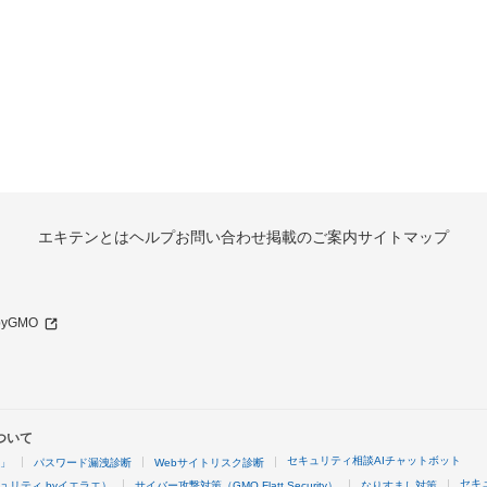
エキテンとは
ヘルプ
お問い合わせ
掲載のご案内
サイトマップ
 byGMO
ついて
セキュリティ相談AIチャットボット
4」
パスワード漏洩診断
Webサイトリスク診断
セキ
ュリティ byイエラエ）
サイバー攻撃対策（GMO Flatt Security）
なりすまし対策