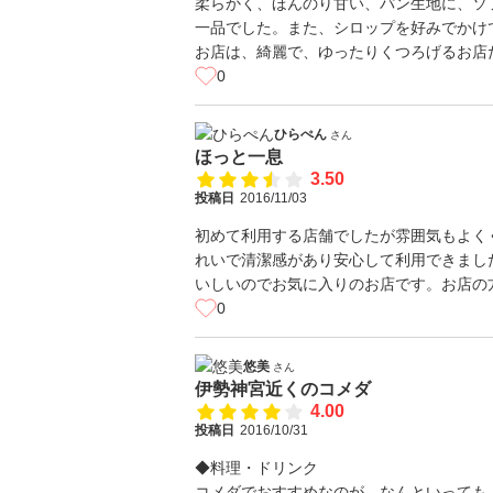
柔らかく、ほんのり甘い、パン生地に、ソ
一品でした。また、シロップを好みでかけ
お店は、綺麗で、ゆったりくつろげるお店
0
ひらぺん
さん
ほっと一息
3.50
投稿日
2016/11/03
初めて利用する店舗でしたが雰囲気もよく
れいで清潔感があり安心して利用できまし
いしいのでお気に入りのお店です。お店の
0
悠美
さん
伊勢神宮近くのコメダ
4.00
投稿日
2016/10/31
◆料理・ドリンク
コメダでおすすめなのが、なんといっても