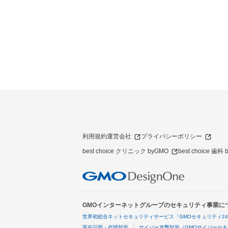
利用規約
運営会社
プライバシーポリシー
best choice クリニック byGMO
best choice 歯科
GMOインターネットグループのセキュリティ事業に
世界初総合ネットセキュリティサービス「GMOセキュリティ2
実在証明・盗聴対策
サイバー攻撃対策（GMOサイバーセキ