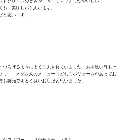
フトクリームの旨みが、うまくマッチしたおいしい
ても、美味しいと思います。
だと思います。
くつろげるようによく工夫されていました。お手洗い等もき
たし、コメダさんのメニューはどれもボリュームがあってお
方も笑顔で明るく良いお店だと思いました。
「シロノワール」は外せません（笑）