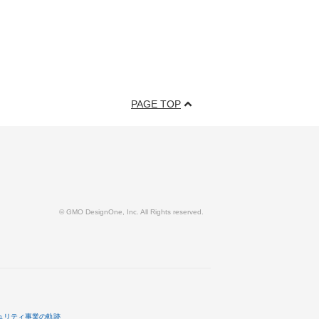
PAGE TOP
© GMO DesignOne, Inc. All Rights reserved.
ュリティ事業の軌跡