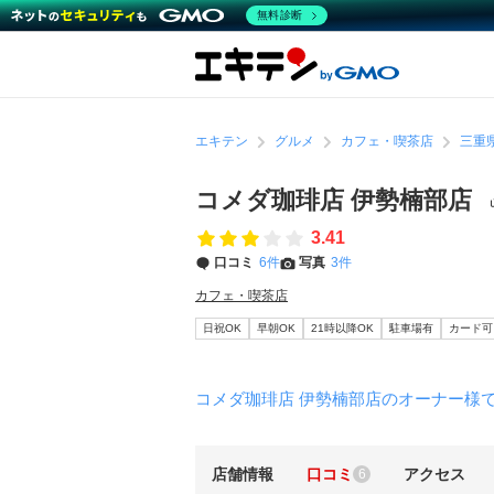
無料診断
エキテン
グルメ
カフェ・喫茶店
三重
コメダ珈琲店 伊勢楠部店
3.41
口コミ
6件
写真
3件
カフェ・喫茶店
日祝OK
早朝OK
21時以降OK
駐車場有
カード可
コメダ珈琲店 伊勢楠部店のオーナー様
店舗情報
口コミ
アクセス
6