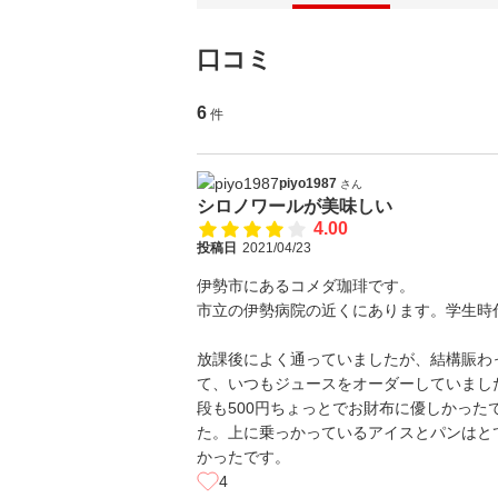
口コミ
6
件
piyo1987
さん
シロノワールが美味しい
4.00
投稿日
2021/04/23
伊勢市にあるコメダ珈琲です。
市立の伊勢病院の近くにあります。学生時
放課後によく通っていましたが、結構賑わ
て、いつもジュースをオーダーしていまし
段も500円ちょっとでお財布に優しかっ
た。上に乗っかっているアイスとパンはと
かったです。
4