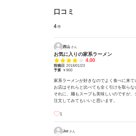
口コミ
4
件
西山
さん
お気に入りの家系ラーメン
4.00
投稿日
2018/01/23
予算
￥900
家系ラーメンが好きなのでよく食べに来て
お店はそれらと比べても全く引けを取らな
それに、麺もスープも美味しいのですが、
注文してみてもいいと思います。
1
Jet
さん