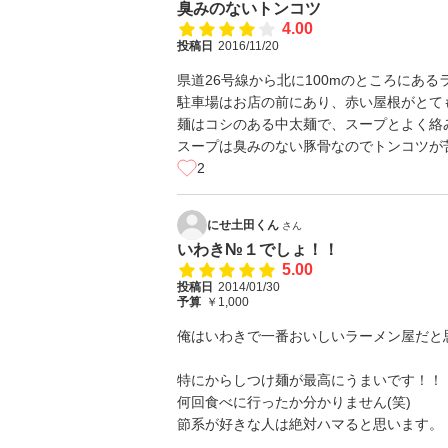
臭みのないトンコツ
4.00
投稿日
2016/11/20
県道26号線から北に100mのところにあ
駐車場はお店の前にあり、赤い屋根がとて
麺はコシのある中太麺で、スープとよく絡
スープは臭みのない豚骨なのでトンコツが
2
にせ土田くん
さん
いわき№１でしょ！！
5.00
投稿日
2014/01/30
予算
￥1,000
俺はいわきで一番おいしいラーメン屋だと
特にからしつけ麺が最高にうまいです！！
何回食べに行ったか分かりません(笑)
節系が好きな人は絶対ハマると思います。