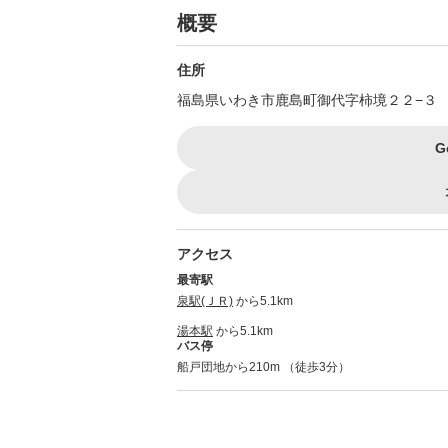
概要
住所
福島県いわき市鹿島町御代字柿境２２−３
G
アクセス
最寄駅
泉駅(ＪＲ)
から5.1km
湯本駅
から5.1km
バス停
船戸団地から210m （徒歩3分）