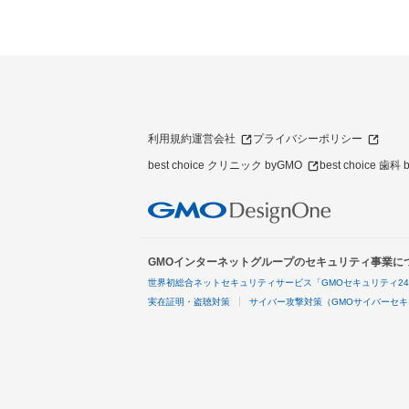
利用規約
運営会社
プライバシーポリシー
best choice クリニック byGMO
best choice 歯科
GMOインターネットグループのセキュリティ事業に
世界初総合ネットセキュリティサービス「GMOセキュリティ2
実在証明・盗聴対策
サイバー攻撃対策（GMOサイバーセキ