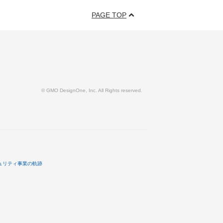
PAGE TOP
© GMO DesignOne, Inc. All Rights reserved.
ュリティ事業の軌跡