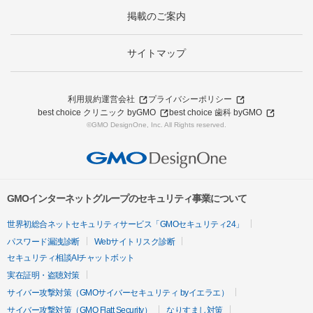
掲載のご案内
サイトマップ
利用規約
運営会社
プライバシーポリシー
best choice クリニック byGMO
best choice 歯科 byGMO
©GMO DesignOne, Inc. All Rights reserved.
GMOインターネットグループのセキュリティ事業について
世界初総合ネットセキュリティサービス「GMOセキュリティ24」
パスワード漏洩診断
Webサイトリスク診断
セキュリティ相談AIチャットボット
実在証明・盗聴対策
サイバー攻撃対策（GMOサイバーセキュリティ byイエラエ）
サイバー攻撃対策（GMO Flatt Security）
なりすまし対策