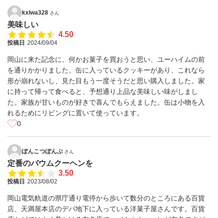
kxlwa328
さん
美味しい
4.50
投稿日
2024/09/04
岡山に来た記念に、何かお菓子を買おうと思い、ユーハイムの前
を通りかかりました。缶に入っているクッキーがあり、これなら
形が崩れないし、見た目もう一度そうだと思い購入しました。家
に持って帰って食べると、予想通り上品な美味しい味がしまし
た。家族が甘いものが好きで喜んでもらえました。缶は小物を入
れるためにリビングに置いて使っています。
0
ぽんこつぽんぷ
さん
定番のバウムクーヘンを
3.50
投稿日
2023/08/02
岡山電気軌道の県庁通り電停から歩いて数分のところにある百貨
店、天満屋本店のデパ地下に入っている洋菓子屋さんです。百貨