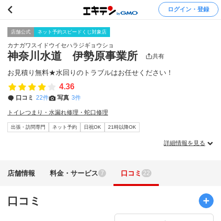
ログイン・登録
店舗公式
ネット予約スピードくじ対象店
カナガワスイドウイセハラジギョウショ
神奈川水道 伊勢原事業所
共有
お見積り無料★水回りのトラブルはお任せください！
4.36
口コミ
22件
写真
3件
トイレつまり・水漏れ修理・蛇口修理
出張・訪問専門
ネット予約
日祝OK
21時以降OK
詳細情報を見る
店舗情報
料金・サービス
口コミ
7
22
口コミ