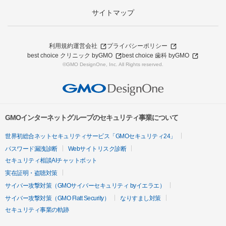
サイトマップ
利用規約
運営会社
プライバシーポリシー
best choice クリニック byGMO
best choice 歯科 byGMO
©GMO DesignOne, Inc. All Rights reserved.
GMOインターネットグループのセキュリティ事業について
世界初総合ネットセキュリティサービス「GMOセキュリティ24」
パスワード漏洩診断
Webサイトリスク診断
セキュリティ相談AIチャットボット
実在証明・盗聴対策
サイバー攻撃対策（GMOサイバーセキュリティ byイエラエ）
サイバー攻撃対策（GMO Flatt Security）
なりすまし対策
セキュリティ事業の軌跡