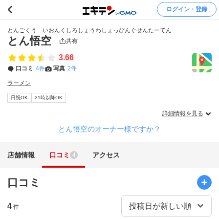
ログイン・登録
とんごくう いおんくしろしょうわしょっぴんぐせんたーてん
とん悟空
共有
3.66
口コミ
4件
写真
2件
ラーメン
日祝OK
21時以降OK
詳細情報を見る
とん悟空のオーナー様ですか？
店舗情報
口コミ
アクセス
4
口コミ
4
件