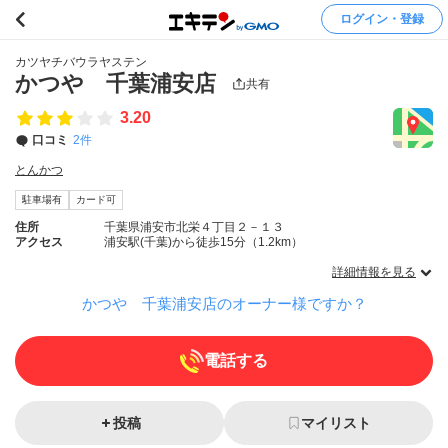
ログイン・登録
カツヤチバウラヤステン
かつや 千葉浦安店
共有
3.20
口コミ
2件
とんかつ
駐車場有
カード可
住所
千葉県浦安市北栄４丁目２－１３
アクセス
浦安駅(千葉)から徒歩15分（1.2km）
詳細情報を見る
かつや 千葉浦安店のオーナー様ですか？
電話する
投稿
マイリスト