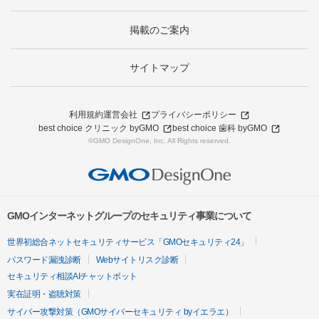
掲載のご案内
サイトマップ
利用規約
運営会社
プライバシーポリシー
best choice クリニック byGMO
best choice 歯科 byGMO
©GMO DesignOne, Inc. All Rights reserved.
GMOインターネットグループのセキュリティ事業について
世界初総合ネットセキュリティサービス「GMOセキュリティ24」
パスワード漏洩診断
Webサイトリスク診断
セキュリティ相談AIチャットボット
実在証明・盗聴対策
サイバー攻撃対策（GMOサイバーセキュリティ byイエラエ）